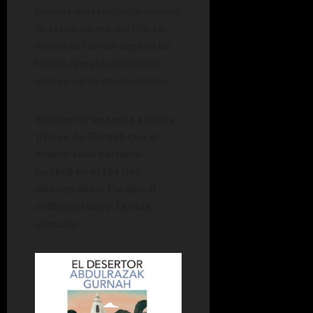
con ella una relación prohibida
de la que nacerá una hija. La
novela de Gurnah explora las
huellas que el colonialismo
dejó en varias generaciones.
El desertor
se suma a otros
títulos de Gurnah que el
mismo sello editorial
publicó en estos dos
últimos años:
Paraíso, A
orillas del mar
y
La vida,
después
.