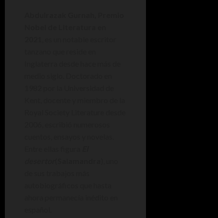
Abdulrazak Gurnah, Premio
Nobel de Literatura en
2021
, es un notable escritor
tanzano que reside en
Inglaterra desde hace más de
medio siglo. Doctorado en
1982 por la Universidad de
Kent, docente y miembro de la
Royal Society Literature desde
2006, escribió numerosos
cuentos, ensayos y novelas.
Entre ellas figura
El
desertor
(
Salamandra
), uno
de sus trabajos más
autobiográficos que hasta
ahora permanecía inédito en
español.