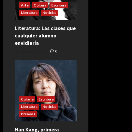
Arte
Cultura
Escritura
Literatura
Noticias
Literatura: Las clases que
cualquier alumno
envidiaría
octubre 15, 2024
0
Cultura
Escritura
Literatura
Noticias
Premios
Han Kang, primera