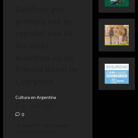
Publican por
primera vez en
español una de
las obras
maestras de un
Premio Nobel de
Literatura
Cultura en Argentina
octubre 17, 2023
0
«El desertor», del tanzano
Abdulrazak Gurnah