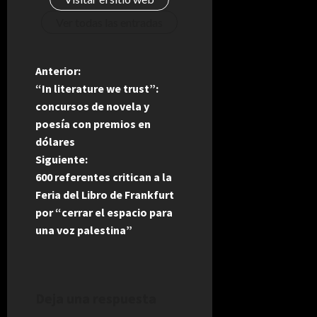
Ver todas las entradas
N
Anterior:
“In literature we trust”:
a
concursos de novela y
poesía con premios en
v
dólares
e
Siguiente:
600 referentes critican a la
g
Feria del Libro de Frankfurt
por “cerrar el espacio para
a
una voz palestina”
c
i
Deja una respuesta
ó