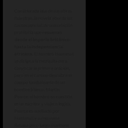
Considerada una de sus obras
maestras, la novela aborda las
consecuencias de una relación
prohibida que
resuenan
desde el Imperio británico
hasta la independencia
africana.
El tendero Hassanali
se dirige a la mezquita para
convocar la primera oración,
pero en el camino descubre el
cuerpo tambaleante de un
hombre blanco. Martin
Pearce, el hombre en cuestión,
es un escritor y viajero inglés.
Pearce es auxiliado por
Hassanali y su hermana
Rehana pero luego mantiene