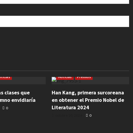
Escritura
Cultura
Escritura
Literatura
ticias
Noticias
Premios
as clases que
Han Kang, primera surcoreana
umno envidiaría
en obtener el Premio Nobel de
Literatura 2024
0
octubre 10, 2024
0