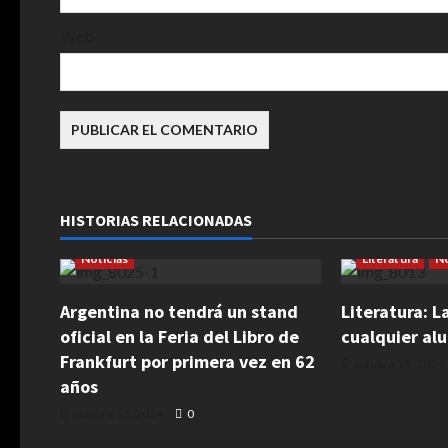
a
Web
d
a
s
HISTORIAS RELACIONADAS
Cultura
Ferias
Literatura
Arte
Cultura
Noticias
Literatura
No
Argentina no tendrá un stand
Literatura: L
oficial en la Feria del Libro de
cualquier al
Frankfurt por primera vez en 62
octubre 15, 2024
años
octubre 15, 2024
0