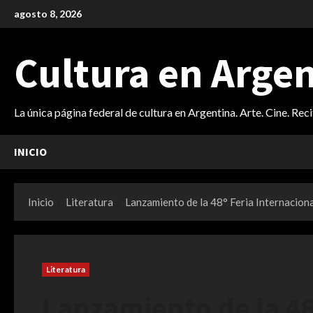
Saltar
agosto 8, 2026
al
contenido
Cultura en Arge
La única página federal de cultura en Argentina. Arte. Cine. Rec
INICIO
Inicio
Literatura
Lanzamiento de la 48° Feria Internaciona
Literatura
Lanzamiento de la 48