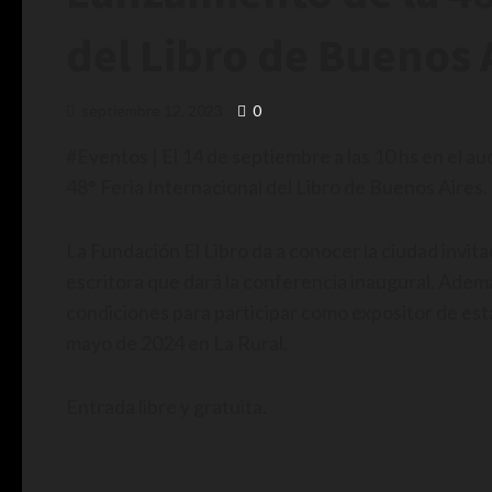
del Libro de Buenos 
septiembre 12, 2023
0
#Eventos | El 14 de septiembre a las 10 hs en el au
48° Feria Internacional del Libro de Buenos Aires.
La Fundación El Libro da a conocer la ciudad invita
escritora que dará la conferencia inaugural. Ademá
condiciones para participar como expositor de esta 
mayo de 2024 en La Rural.
Entrada libre y gratuita.