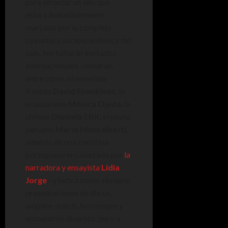
para afrontar un año que
estará ineludiblemente
marcado por la compleja
coyuntura socioeconómica del
país. No faltarán invitados
internacionales –vendrán,
entre otros, el novelista
francés
David Foenkinos
, la
ecuatoriana
Mónica Ojeda
, la
chilena
Diamela Eltit
, el poeta
peruano
Mario Montalbetti
,
además de una comitiva
portuguesa encabezada por
la
narradora y ensayista
Lídia
Jorge
– y habrá como siempre
presentaciones de libros,
amplios stands, homenajes y
encuentros diversos, pero a