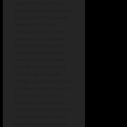
delegación de escritores
jóvenes, ilustradores, músicos
y poetas, en el mes en que se
cumplen 50 años de la
“Revolución de los claveles”,
que acabó con un regimen
dictatorial en Portugal. La
ciudad de Lisboa tendrá un
stand especial en Pabellón
Amarillo donde presentará
todos los días diferentes
diálogos con autores y artistas
portugueses y argentinos. En
la entrada por avenida
Sarmiento, una réplica del
mítico tranvía que recorre los
hitos turísticos de la capital
lusa ofrecerá a los visitantes