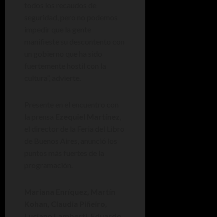
todos los recaudos de
seguridad, pero no podemos
impedir que la gente
manifieste su descontento con
un gobierno que ha sido
fuertemente hostil con la
cultura”, advierte.
Presente en el encuentro con
la prensa
Ezequiel Martínez
,
el director de la Feria del Libro
de Buenos Aires, anunció los
puntos más fuertes de la
programación.
Mariana Enríquez, Martín
Kohan, Claudia Piñeiro,
Luciano Lamberti, Eduardo