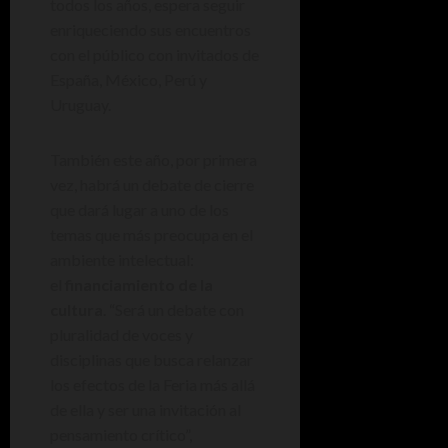
todos los años, espera seguir
enriqueciendo sus encuentros
con el público con invitados de
España, México, Perú y
Uruguay.
También este año, por primera
vez, habrá un debate de cierre
que dará lugar a uno de los
temas que más preocupa en el
ambiente intelectual:
el
financiamiento de la
cultura
. “Será un debate con
pluralidad de voces y
disciplinas que busca relanzar
los efectos de la Feria más allá
de ella y ser una invitación al
pensamiento crítico”,