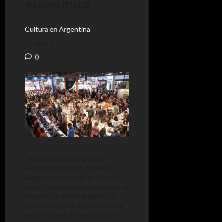
económica
Cultura en Argentina
abril 4, 2024
0
“Muchos no van a poder
comprar un libro”, advierte
Alejandro Vaccaro, presidente
de la Fundación que organiza el
evento. La participación de
Javier Milei, los invitados más
importantes del exterior y el