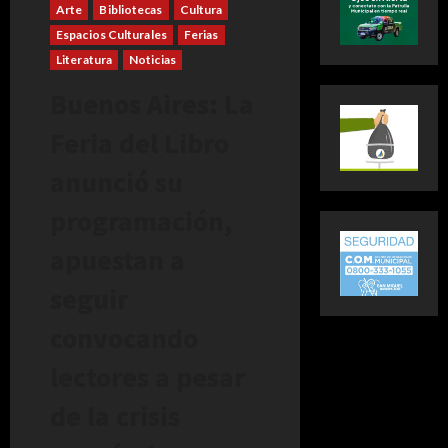
Arte
Bibliotecas
Cultura
Espacios Culturales
Ferias
Literatura
Noticias
Buenos Aires: La
Feria del Libro
anunció su
programación,
apuestan a
seguir
convocando
lectores a pesar
de la crisis