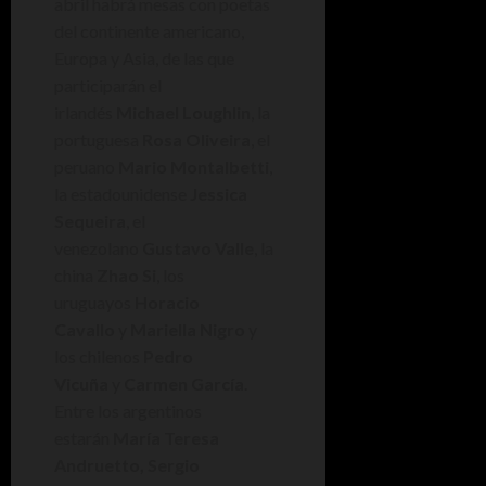
abril habrá mesas con poetas
del continente americano,
Europa y Asia, de las que
participarán el
irlandés
Michael Loughlin
, la
portuguesa
Rosa Oliveira
, el
peruano
Mario Montalbetti
,
la estadounidense
Jessica
Sequeira
, el
venezolano
Gustavo Valle
, la
china
Zhao Si
, los
uruguayos
Horacio
Cavallo
y
Mariella Nigro
y
los chilenos
Pedro
Vicuña
y
Carmen García
.
Entre los argentinos
estarán
María Teresa
Andruetto, Sergio