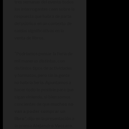
tres semanas del evento todos
los interrogantes caen sobre la
respuesta que habrá de parte
del público en un contexto de
caídas significativas en la
venta de libros.
“Podríamos pensar la Feria de
mil maneras distintas, con
distintos tipos de actividades
y formatos, pero sin la gente
no habría Seria. Apuntamos a
hacer todo lo posible para que
sigan viniendo, si bien somos
concientes de que
muchos no
van a poder comprar un
libro
”, dijo en la presentación a
la prensa
Alejandro Vaccaro
,