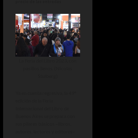
precio de las entradas
La Feria del Libro 2023, con
pasillos llenos. (Nicolas
Stulberg)
Ya en cuenta regresiva, la 49°
edición de la Feria
Internacional del Libro de
Buenos Aires se prepara con
sus pilares básicos –libros,
autores, lectores y editores–