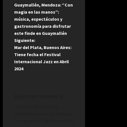
Guaymallén, Mendoza: “Con
a
magia en las manos”:
música, espectáculos y
v
gastronomía para disfrutar
e
este finde en Guaymallén
Siguiente:
g
Mar del Plata, Buenos Aires:
Tiene fecha el Festival
a
Internacional Jazz en Abril
2024
c
i
ó
Deja una respuesta
n
Tu dirección de correo
electrónico no será publicada.
d
Los campos obligatorios están