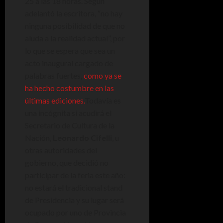
25 a las 18 horas. Según
adelantó la escritora, “no hay
ninguna posibilidad de que no
aluda a la realidad actual”, por
lo que se espera que sea un
acto inaugural cargado de
palabras fuertes,
como ya se
ha hecho costumbre en las
últimas ediciones.
Todavía es
una incógnita si acudirá el
Secretario de Cultura de la
Nación,
Leonardo Cifelli
, u
otras autoridades del
gobierno, que decidió no
participar de la feria este año:
no estará el tradicional stand
de Presidencia y su lugar será
ocupado por uno de Provincia