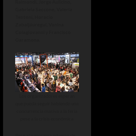
Raimondi, Jorge Aulicino,
Gabriela Saccone, Valeria
Tentoni, Horacio
Zabaljáuregui, Vanina
Colagiovanni
y
Francisco
Garamona
.
Los organizadores esperan
que pueda seguir habiendo una
concurrencia masiva a la feria
pese a la crisis económica
Pese al panorama adverso de