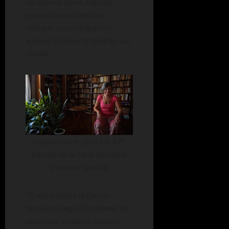
de Buenos Aires. Algunas
provincias también han
retirado su participación,
aunque la mayoría tendrán sus
stands.
Liliana Heker abrirá la 49°
edición de la Feria del Libro
(Franco Fafasuli)
“El año pasado el Estado
Nacional pagó 25 millones de
pesos por el mismo espacio