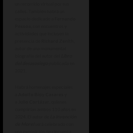
un recorrido virtual por sus
calles. También habrá un
espacio dedicado a
Fernando
Pessoa
, con encuentros y
actividades que incluyen la
presencia de
Richard Zenith
,
autor de una monumental
biografía del autor del
Libro
del desasosiego
publicada en
2021.
Habrá homenajes especiales
a
Adolfo Bioy Casares
y
a
Julio Cortázar
, quienes
cumplirían ambos 110 años en
2024. El autor de
La invención
de Morel
será celebrado con
una exposición de cincuenta