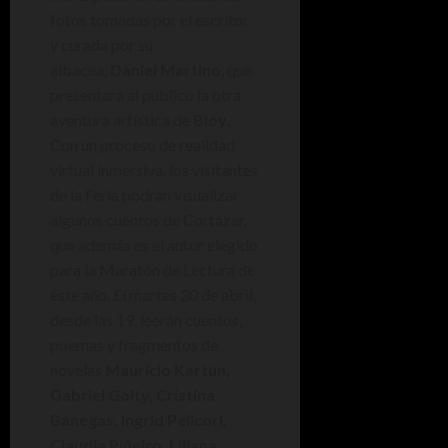
fotos tomadas por el escritor
y curada por su
albacea,
Daniel Martino
, que
presentará al público la otra
aventura artística de
Bioy
.
Con un proceso de realidad
virtual inmersiva, los visitantes
de la Feria podrán visualizar
algunos cuentos de Cortázar,
que además es el autor elegido
para la Maratón de Lectura de
este año. El martes 30 de abril,
desde las 19, leerán cuentos,
poemas y fragmentos de
novelas
Mauricio Kartún,
Gabriel Goity, Cristina
Banegas, Ingrid Pelicori,
Claudia Piñeiro, Liliana