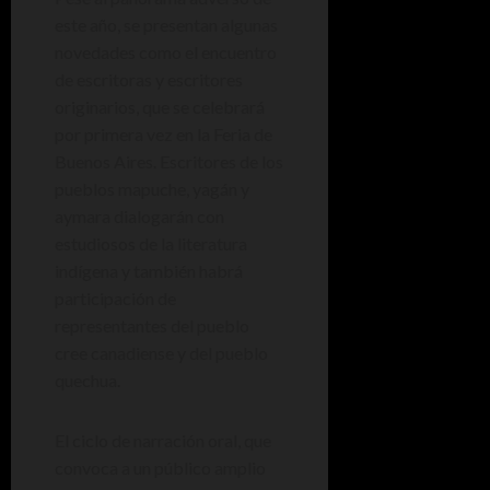
este año, se presentan algunas
novedades como el encuentro
de escritoras y escritores
originarios, que se celebrará
por primera vez en la Feria de
Buenos Aires. Escritores de los
pueblos mapuche, yagán y
aymara dialogarán con
estudiosos de la literatura
indígena y también habrá
participación de
representantes del pueblo
cree canadiense y del pueblo
quechua.
El ciclo de narración oral, que
convoca a un público amplio