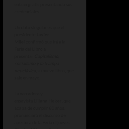
entran gratis presentando sus
credenciales.
Un dato singular es que el
presidente
Javier
Milei
confirmó que irá a la
Feria del Libro a
presentar
Capitalismo,
socialismo y la trampa
neoclásica
, su nuevo libro, que
sale en mayo.
La narradora y
ensayista
Liliana Heker
, que
acaba de cumplir 80 años,
pronunciará el discurso de
apertura de la Feria el jueves