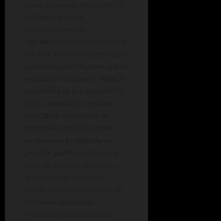
que a valores de hoy serían 75
millones de pesos
aproximadamente”,
dijo
Vaccaro
para desmentir la
cifra de 300 millones de pesos
que había aducido como gasto
el gobierno de
Javier Milei
. El
presidente de la Fundación El
Libro, quien tuvo reuniones
con
Cifelli
, le aconsejó al
secretario de Cultura
que
evalúe con prudencia su
posible participación
en el
acto de apertura, dados los
antecedentes con otros
funcionarios cuestionados en
ediciones anteriores.
“Nosotros vamos a tomar