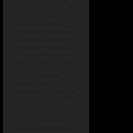
iniciará con una entrevista
a
Leila Guerriero
, quien
presentará al público
La
llamada
,
una crónica que
reconstruye la vida de
Silvia
Labayru
, una sobreviviente de
la ESMA que fue violada y
torturada y más tarde acusada
de colaboracionista por sus
compañeros de militancia. El
paraguayo
Sebastián
Ocampos
, reconocido en la
última edición del concurso de
cuentos de la Fundación El
Libro, será uno de los
participantes del programa de
diálogos con escritoras y
escritores latinoamericanos,