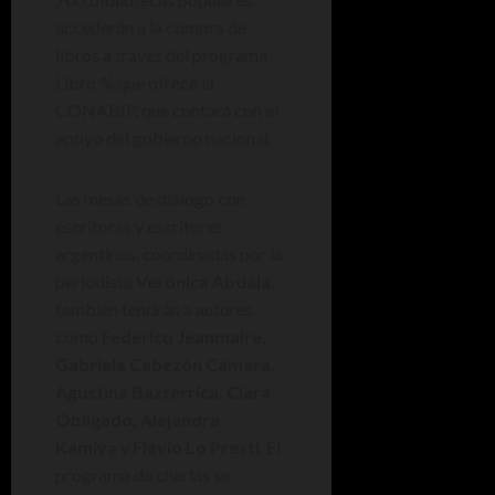
accederán a la compra de
libros a través del programa
Libro % que ofrece la
CONABIP, que contará con el
apoyo del gobierno nacional.
Las mesas de diálogo con
escritoras y escritores
argentinos, coordinadas por la
periodista
Verónica Abdala
,
también tendrán a autores
como
Federico Jeanmaire,
Gabriela Cabezón Cámara,
Agustina Bazterrica, Clara
Obligado, Alejandra
Kamiya
y
Flavio Lo Presti
. El
programa de charlas se