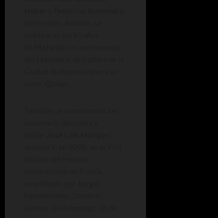
Heker
y
Federico Jeanmaire
,
entre otros. Además, se
celebrarán los 60 años
de
Mafalda
con un homenaje
del Ministerio de Cultura de la
Ciudad de Buenos Aires a su
autor,
Quino
.
También se conmemorará el
centenario del poeta y
editor
José Luis Mangeri
-
que murió en 2008-
en la XVII
edición del Festival
Internacional de Poesía,
coordinado por
Jorge
Fondebrider
. Desde el
viernes 26 al domingo 28 de