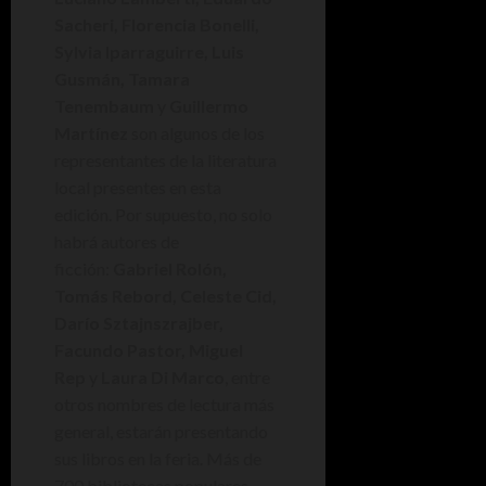
Sacheri, Florencia Bonelli,
Sylvia Iparraguirre, Luis
Gusmán, Tamara
Tenembaum
y
Guillermo
Martínez
son algunos de los
representantes de la literatura
local presentes en esta
edición. Por supuesto, no solo
habrá autores de
ficción:
Gabriel Rolón,
Tomás Rebord, Celeste Cid,
Darío Sztajnszrajber,
Facundo Pastor, Miguel
Rep
y
Laura Di Marco
, entre
otros nombres de lectura más
general, estarán presentando
sus libros en la feria. Más de
700 bibliotecas populares