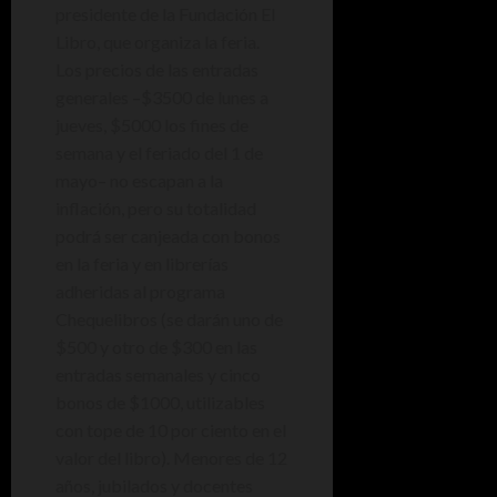
presidente de la Fundación El
Libro, que organiza la feria.
Los precios de las entradas
generales –$3500 de lunes a
jueves, $5000 los fines de
semana y el feriado del 1 de
mayo– no escapan a la
inflación, pero su totalidad
podrá ser canjeada con bonos
en la feria y en librerías
adheridas al programa
Chequelibros (se darán uno de
$500 y otro de $300 en las
entradas semanales y cinco
bonos de $1000, utilizables
con tope de 10 por ciento en el
valor del libro). Menores de 12
años, jubilados y docentes