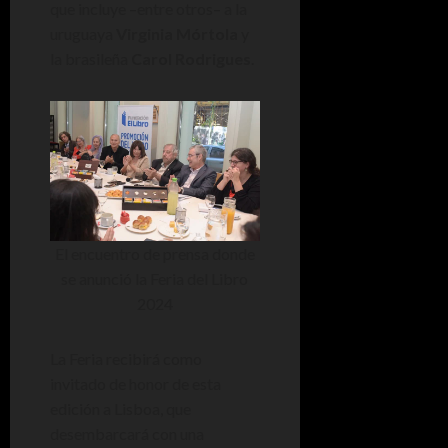
que incluye –entre otros– a la
uruguaya
Virginia Mórtola
y
la brasileña
Carol Rodrigues
.
El encuentro de prensa donde
se anunció la Feria del Libro
2024
La Feria recibirá como
invitado de honor de esta
edición a Lisboa, que
desembarcará con una