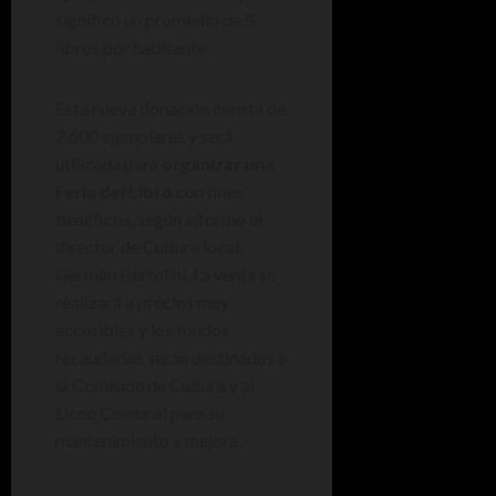
significó un promedio de 5
libros por habitante.
Esta nueva donación consta de
2.600 ejemplares y será
utilizada para
organizar una
Feria del Libro
con fines
benéficos, según informó el
director de Cultura local,
Germán Bertolini. La venta se
realizará a precios muy
accesibles y los fondos
recaudados serán destinados a
la Comisión de Cultura y al
Liceo Comunal para su
mantenimiento y mejora.