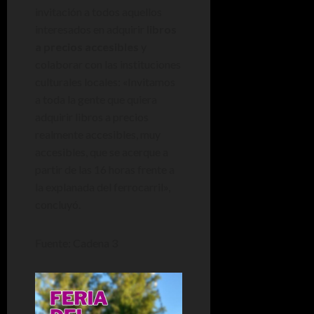
invitación a todos aquellos
interesados en adquirir
libros
a precios accesibles
y
colaborar con las instituciones
culturales locales: «Invitamos
a toda la gente que quiera
adquirir libros a precios
realmente accesibles, muy
accesibles, que se acerque a
partir de las 16 horas frente a
la explanada del ferrocarril»,
concluyó.
Fuente: Cadena 3