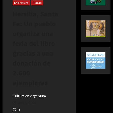
Literatura
Plazas
Hersilia, Santa
Fe: Un pueblo
organiza una
feria del libro
gracias a una
donación de
2.600
ejemplares
Cultura en Argentina
abril 1, 2024
0