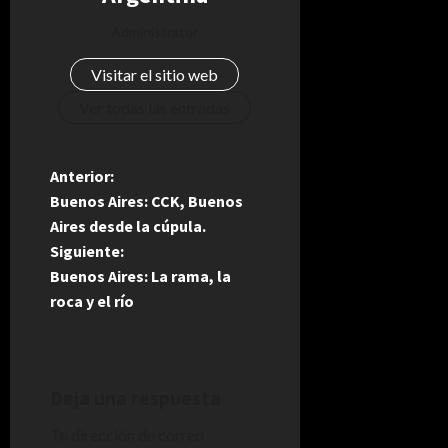
Administrator
Visitar el sitio web
Ver todas las entradas
N
Anterior:
Buenos Aires: CCK, Buenos
a
Aires desde la cúpula.
Siguiente:
v
Buenos Aires: La rama, la
e
roca y el río
g
a
Deja una respuesta
c
Tu dirección de correo