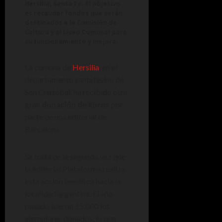
Hersilia, Santa Fe. El objetivo
es recaudar fondos que serán
destinados a la Comisión de
Cultura y al Liceo Comunal para
su funcionamiento y mejora.
La comuna de
Hersilia
, en el
departamento santafesino de
San Cristóbal, ha recibido otra
gran
donación de libros
por
parte de una editorial de
Barcelona.
Se trata de la segunda vez que
la editorial Plataforma realiza
esta acción benéfica hacia la
localidad argentina. El año
pasado fueron 15.000 los
ejemplares donados, lo que