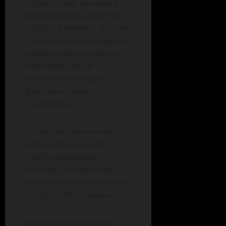
«Vamos a hacer una venta a
beneficio de la Comisión de
Cultura y a beneficio del Liceo
Comunal para realizar algunas
modificaciones y cosas que
necesitamos para el
funcionamiento», explicó
Bertolini en diálogo
con
Cadena 3.
La Feria del Libro se realiza
este martes por la tarde,
frente a la explanada del
ferrocarril. En caso de mal
tiempo, el evento se trasladará
al próximo fin de semana.
Bertolini hizo extensiva la