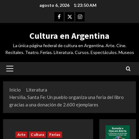
Saltar
agosto 6, 2026
1:23:51 AM
al
Facebook
Twitter
Instagram
contenido
Cultura en Argentina
La única página federal de cultura en Argentina. Arte. Cine.
Recitales. Teatro. Ferias. Literatura. Cursos. Espectáculos. Museos
Menú
principal
Inicio
Literatura
Hersilia, Santa Fe: Un pueblo organiza una feria del libro
gracias a una donación de 2.600 ejemplares
Arte
Cultura
Ferias