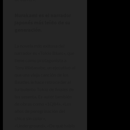
Murakami es el narrador
japonés más leído de su
generación.
La novela más exitosa del
narrador es «Tokio Blues», que
tiene como protagonista a
Toru Watanabe, un ejecutivo al
que una vieja canción de los
Beatles le hace retroceder al
turbulento Tokio de finales de
los sesenta. Es autor también
de obras como «1Q84», «Los
años de peregrinación del
chico sin color»,
«Underground», «De qué hablo