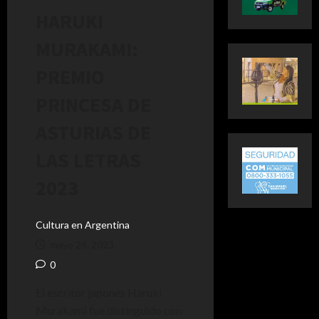
HARUKI
MURAKAMI:
PREMIO
PRINCESA DE
ASTURIAS DE
LAS LETRAS
2023
Cultura en Argentina
mayo 24, 2023
0
El escritor japonés Haruki
Murakami fue distinguido con