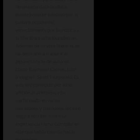
de un sacerdote budista,
desde joven se interesó por la
cultura occidental,
especialmente por la música y
la literatura estadounidenses.
Además de su veta literaria, se
ha dedicado a traducir al
japonés obras de autores
como Raymond Carver, John
Irving o F. Scott Fitzgerald. Es
a su vez conocido por su su
afición al atletismo y ha
participado en varias
maratones y triatlones. Incluso
llegó a escribir sobre su
experiencia como corredor en
«De qué hablo cuando hablo
de correr».