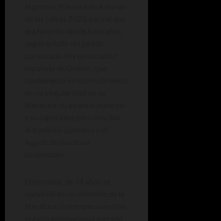
el premio Princesa de Asturias
de las Letras 2023, para el que
era favorito desde hace años,
según el fallo del jurado
convocado hoy en la ciudad
española de Oviedo, que
fundamentó el reconocimiento
en «la singularidad de su
literatura, su alcance universal
y su capacidad para conciliar
la tradición japonesa y el
legado de la cultura
occidental».
El narrador, de 74 años, se
convirtió en un referente de la
literatura contemporánea tras
el éxito internacional logrado