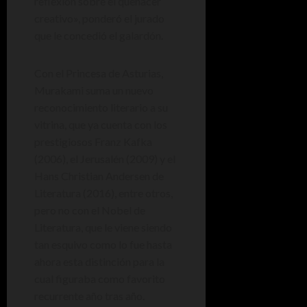
reflexión sobre el quehacer
creativo», ponderó el jurado
que le concedió el galardón.
Con el Princesa de Asturias,
Murakami suma un nuevo
reconocimiento literario a su
vitrina, que ya cuenta con los
prestigiosos Franz Kafka
(2006), el Jerusalén (2009) y el
Hans Christian Andersen de
Literatura (2016), entre otros,
pero no con el Nobel de
Literatura, que le viene siendo
tan esquivo como lo fue hasta
ahora esta distinción para la
cual figuraba como favorito
recurrente año tras año.