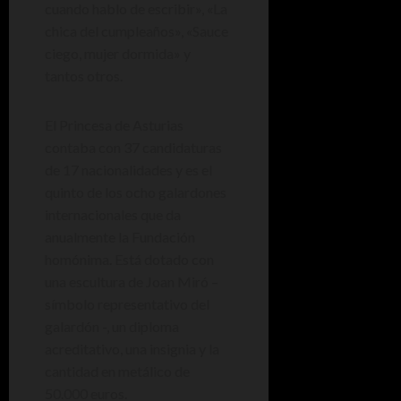
cuando hablo de escribir», «La
chica del cumpleaños», «Sauce
ciego, mujer dormida» y
tantos otros.
El Princesa de Asturias
contaba con 37 candidaturas
de 17 nacionalidades y es el
quinto de los ocho galardones
internacionales que da
anualmente la Fundación
homónima. Está dotado con
una escultura de Joan Miró –
símbolo representativo del
galardón -, un diploma
acreditativo, una insignia y la
cantidad en metálico de
50.000 euros.