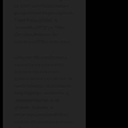
en 1987 con «Tokio blues» y
ya cuenta con los prestigiosos
Franz Kafka (2006), el
Jerusalén (2009) y el Hans
Christian Andersen de
Literatura (2016), entre otros.
«Una narrativa ambiciosa e
innovadora que ha sabido
expresar algunos de los
grandes temas y conflictos de
nuestro tiempo: la soledad, la
incertidumbre existencial, la
deshumanización de las
grandes ciudades, el
terrorismo, pero también el
cuidado del cuerpo o la propia