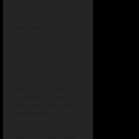
«Me alegra de verdad que los
lectores aprecien mis libros,
pero cualquier forma de
condecoración es para mí una
carga», había dicho Murakami
en una entrevista concedida en
2016, en la que tampoco
esquivó la pregunta por el otro
célebre premio: «El Nobel y yo
estamos muy lejos. Aunque
todas las personas del mundo
me aseguraran que estoy
cerca, no les creería», aseguró
en aquel entonces.
Hijo único de dos profesores
de literatura japonesa, y nieto