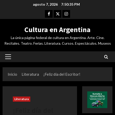
Saltar
agosto 7, 2026
7:50:36 PM
al
Facebook
Twitter
Instagram
contenido
Cultura en Argentina
La única página federal de cultura en Argentina. Arte. Cine.
Recitales. Teatro. Ferias. Literatura. Cursos. Espectáculos. Museos
Menú
principal
Inicio
Literatura
¡Feliz día del Escritor!
Literatura
¡Feliz día del