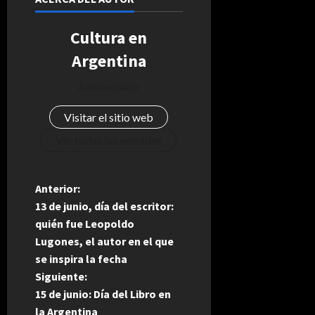
Cultura en
Argentina
Administrator
Visitar el sitio web
Ver todas las entradas
N
Anterior:
13 de junio, día del escritor:
a
quién fue Leopoldo
Lugones, el autor en el que
v
se inspira la fecha
e
Siguiente:
15 de junio: Día del Libro en
g
la Argentina