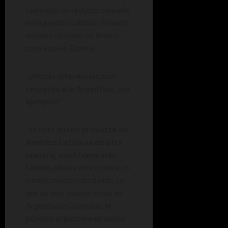
fuera sólo un reducto pequeño
en la gestión cultural. Te hablo
un poco de cómo se lleva la
cosa aquí en España.
-¿Notás diferencias con
respecto a la Argentina, por
ejemplo?
-Yo noto que
mi proyecto en
América Latina va de otra
manera, muchísimo más
rápido,
allí hay otra cultura, un
interés mucho más fuerte. Lo
que yo vivo cuando estoy en
Argentina es increíble,
el
público argentino es de los