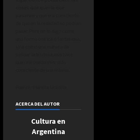
cosas que quería que
pasaran
y que era consciente
de que en la realidad no podían
pasar. Pero no lo digo como
una forma onírica o fantasiosa,
sino como una manera de
validar la tristeza, eso hace
que una pueda vivir más
consciente de una misma.
Fuente: Planeta Urbano
ACERCA DEL AUTOR
Cultura en
Argentina