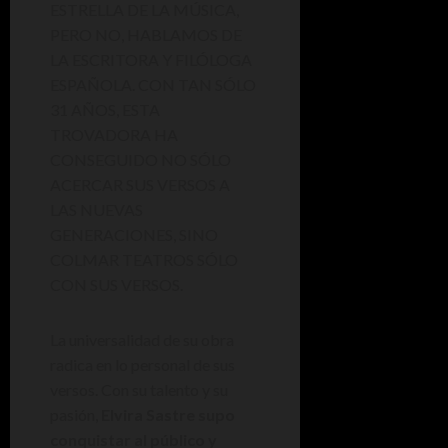
ESTRELLA DE LA MÚSICA,
PERO NO, HABLAMOS DE
LA ESCRITORA Y FILÓLOGA
ESPAÑOLA. CON TAN SÓLO
31 AÑOS, ESTA
TROVADORA HA
CONSEGUIDO NO SÓLO
ACERCAR SUS VERSOS A
LAS NUEVAS
GENERACIONES, SINO
COLMAR TEATROS SÓLO
CON SUS VERSOS.
La universalidad de su obra
radica en lo personal de sus
versos. Con su talento y su
pasión,
Elvira Sastre supo
conquistar al público y