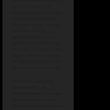
nivel de composición ha
quedado muy bonito. Siempre
animo a la gente que viene
sola, a que se venga, que hay
momentos que están
dedicados a ellos, que yo
también hago lo mismo aquí
en Madrid. Va a ser un espacio
seguro a nivel emocional, por
eso les pido a esas personas
que nos concedan este baile.
-Acabas de publicar tu
última novela “Las
vulnerabilidades”. Estamos
acostumbrados a que la
vulnerabilidad pareciera ser