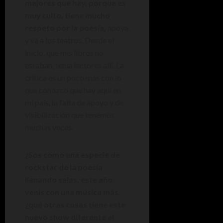
mejores que hay, porque es
muy culto, tiene mucho
respeto por la poesía,
apoya
y va a los teatros. Desde el
inicio, que mis libros no
estaban, tenía lectores allí. La
crítica es un poco más con lo
que conozco que hay aquí en
mi país, la falta de apoyo y de
visibilización que tenemos
muchas veces.
¿Sos como una especie de
rockstar de la poesía
llenando salas, este año
venís con una música más,
¿qué otras cosas tiene este
nuevo show diferente al