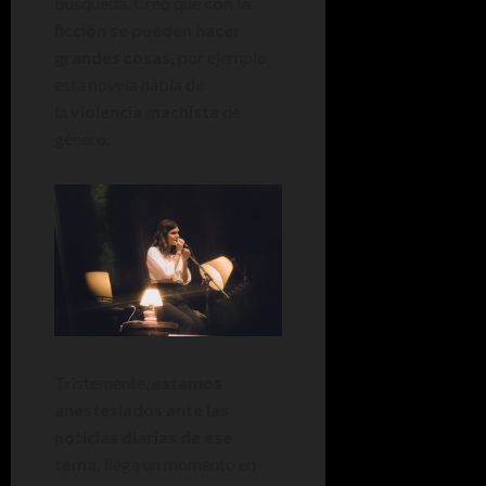
búsqueda. Creo que
con la
ficción se pueden hacer
grandes cosas,
por ejemplo,
esta novela habla de
la
violencia machista
de
género.
Tristemente,
estamos
anestesiados ante las
noticias diarias de ese
tema,
llega un momento en