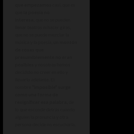
que empezamos
casi, que es
que
la poesía no
interesa,
que no se pueden
llenar teatros ni hacer giras,
que no se puede mezclar la
música y la poesía,
un montón
de cosas que
presumiblemente no eran
posibles
y nosotras hemos
decidido no creer en ello y
llevarlo adelante. El
nombre
“Imposible” surge
como una forma de
resignificar esa palabra,
de
lo que esconde detrás cuando
alguien la pronuncia y otra
persona decide no escucharla.