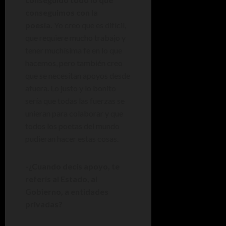
conseguimos con la
poesía.
Yo creo que es difícil,
que requiere mucho trabajo y
tener muchísima fe en lo que
hacemos, pero también creo
que se necesitan apoyos desde
afuera. Lo justo y lo bonito
sería que todas las fuerzas se
unieran para colaborar y que
todos los poetas del mundo
pudieran hacer estas cosas.
-¿Cuando decís apoyo, te
referís al Estado, al
Gobierno, a entidades
privadas?