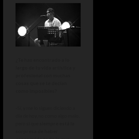
¿Te has encontrado a lo
largo de tu vida artística y
profesional con muchas
cosas que se te decían
como imposibles?
-Sí, y me lo siguen diciendo a
día de hoy, no como algo malo,
pero si que
siempre está la
sorpresa de haber
conseguido todo lo que