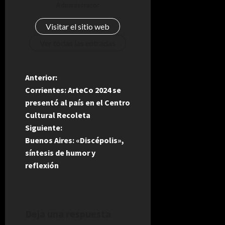
Administrator
Visitar el sitio web
Ver todas las entradas
N
Anterior:
Corrientes: ArteCo 2024 se
a
presentó al país en el Centro
Cultural Recoleta
v
Siguiente:
e
Buenos Aires: «Discépolis»,
síntesis de humor y
g
reflexión
a
c
Deja una respuesta