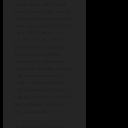
puede hacer daño,
lo que
pasa también es que hay algo
al enfrentarte con esas partes
más oscuras que te hace tener
más poder. Cuando le das a
alguien tu escudo, también
puede significar que estás
abandonando la guerra,
entonces ya no te pueden
hacer daño.
Este libro viene a
reivindicar un poco eso,
es
un ejercicio muy honesto de
reflejar esas partes sombrías y
huir un poco de la perfección y
de los altares morales que
hemos construído.
-El germen del libro es un