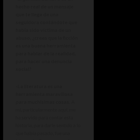
hecho real de un mensaje
que te llega de una
seguidora contándote que
había sido víctima de un
abuso, ¿crees que la ficción
es una buena herramienta
para hablar de la realidad,
para hacer una denuncia
social?
-La literatura es una
herramienta maravillosa
para muchísimas cosas.
A
mi, particularmente aquí, me
ha servido para contar esta
historia, para darle sentido a lo
que había pasado, fue una