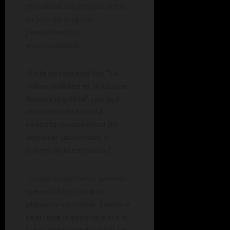
moralidad, tus propios actos,
incluso tus propios
pensamientos o
emocionalidad.
-En la novela escribís “La
vulnerabilidad es la luz que
ilumina la grieta”, ¿en qué
momento de tu vida
sentiste la necesidad de
explorar las heridas a
través de la escritura?
-Desde los primeros poemas
que escribí por un amor
platónico imposible.
Siempre
sentí que la escritura era el
lugar donde podía decir las