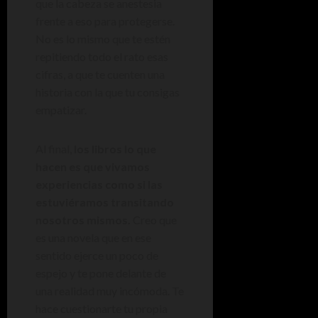
que la cabeza se anestesia
frente a eso para protegerse.
No es lo mismo que te estén
repitiendo todo el rato esas
cifras, a que te cuenten una
historia con la que tu consigas
empatizar.
Al final,
los libros lo que
hacen es que vivamos
experiencias como si las
estuviéramos transitando
nosotros mismos.
Creo que
es una novela que en ese
sentido ejerce un poco de
espejo y te pone delante de
una realidad muy incómoda. Te
hace cuestionarte tu propia