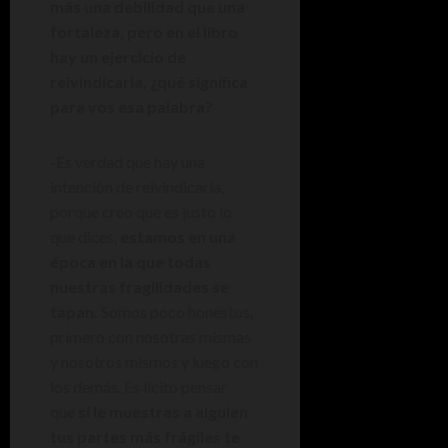
más una debilidad que una
fortaleza, pero en el libro
hay un ejercicio de
reivindicarla, ¿qué significa
para vos esa palabra?
-Es verdad que hay una
intención de reivindicarla,
porque creo que es justo lo
que dices,
estamos en una
época en la que todas
nuestras fragilidades se
tapan.
Somos poco honestos,
primero con nosotras mismas
y nosotros mismos y luego con
los demás. Es lícito pensar
que
si le muestras a alguien
tus partes más frágiles te