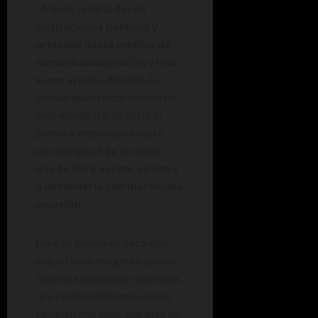
-A todo, te diría
desde
instituciones públicas y
privadas hasta medios de
comunicación,
marcas y todo
lo que ayude a difundir. Es
verdad que si estás dentro de
este mundo o si te gusta la
poesía y eres un periodista,
por ejemplo,
hay un amor
que te lleva a creer en eso y
a defenderlo con muchísima
emoción.
Pero yo pienso un poco más
allá, en toda esa gente que no
tiene esa pulsión por la poesía,
que ojalá pudiéramos contar
también con ellos, que esto no