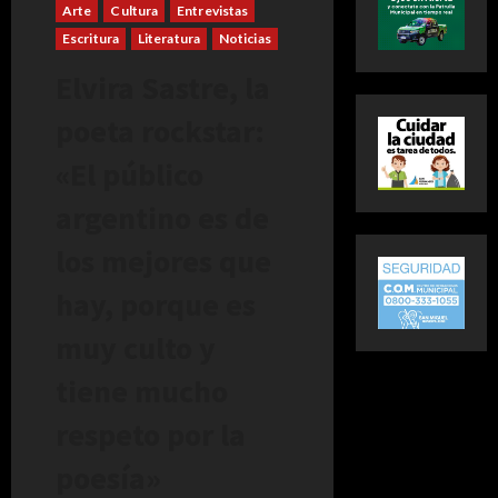
Arte
Cultura
Entrevistas
Escritura
Literatura
Noticias
Elvira Sastre, la
poeta rockstar:
«El público
argentino es de
los mejores que
hay, porque es
muy culto y
tiene mucho
respeto por la
poesía»