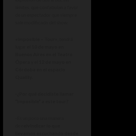
límites, que confabulan a favor
de un espectador que siempre
sale modificado del show.
«Imposible – Tour»
, tendrá
lugar
el 10 de mayo en
Buenos Aires en el Teatro
Ópera
y el
12 de mayo en
Córdoba en el espacio
Quality.
-¿Por qué decidiste llamar
“Imposible” a este tour?
-Es un poco una manera
de
reivindicar lo que
llevamos escuchando desde