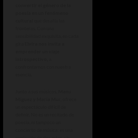
convertir el género de la
poesía en un fenómeno
cultural
que desafía las
fronteras. Con una
sensibilidad exquisita, en cada
gira
Elvira nos invita a
emprender un viaje
introspectivo,
a
confrontarnos con nuestra
esencia.
Junto a sus músicos,
Manu
Míguez y María Mur,
ofrece
un espectáculo difícil de
definir. No es un recitado de
poesía, ni tampoco un
concierto de música: es una
explosión de dos artes, sin