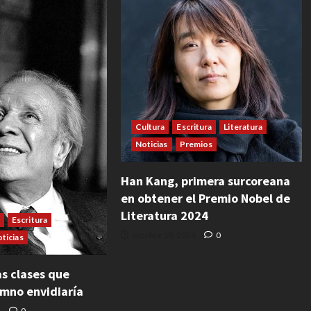
Cultura
Escritura
Literatura
Noticias
Premios
Han Kang, primera surcoreana
en obtener el Premio Nobel de
Literatura 2024
Escritura
octubre 10, 2024
0
ticias
as clases que
umno envidiaría
4
0