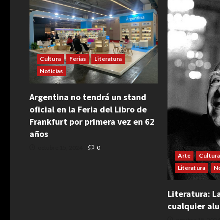
Cultura
Ferias
Literatura
Noticias
Argentina no tendrá un stand
oficial en la Feria del Libro de
Frankfurt por primera vez en 62
años
octubre 15, 2024
0
Arte
Cultura
Literatura
No
Literatura: L
cualquier al
octubre 15, 202