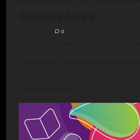
Buenos Aires
abril 28, 2023
0
Ayer jueves 27 de abril comenzó la gran feria intern
En este artículo te comparto el link en donde podr
https://bit.ly/3AATDuQ
¡No te lo podes perder!