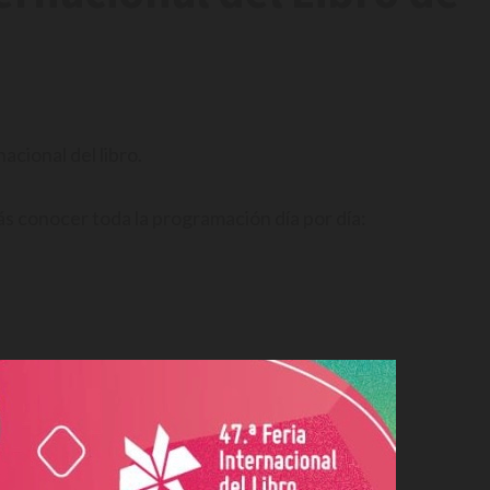
acional del libro.
ás conocer toda la programación día por día: