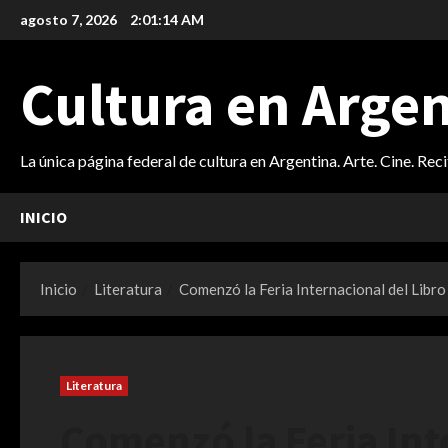
Saltar
agosto 7, 2026
2:01:15 AM
al
contenido
Cultura en Arge
La única página federal de cultura en Argentina. Arte. Cine. Rec
INICIO
Inicio
Literatura
Comenzó la Feria Internacional del Libr
Literatura
Comenzó la Feria Int