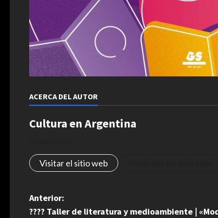
ACERCA DEL AUTOR
Cultura en Argentina
Administrator
Visitar el sitio web
Ver todas las entradas
N
Anterior:
???? Taller de literatura y medioambiente | «M