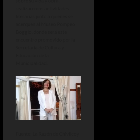
sobre su vida y obra,
realizaremos actividades
literarias junto a quienes se
acerquen al Museo Pompeo
Boggio, donde será este
encuentro promovido por la
Secretaría de Cultura y
Educación de la
Municipalidad.
Fuente: La Razón de Chivilcoy