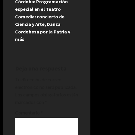
Córdoba: Programación
g
especial en el Teatro
Comedia: concierto de
a
Ciencia y Arte, Danza
Cordobesa por la Patria y
c
más
i
ó
Deja una respuesta
n
Tu dirección de correo
d
electrónico no será publicada.
Los campos obligatorios están
e
marcados con
*
e
Comentario
*
n