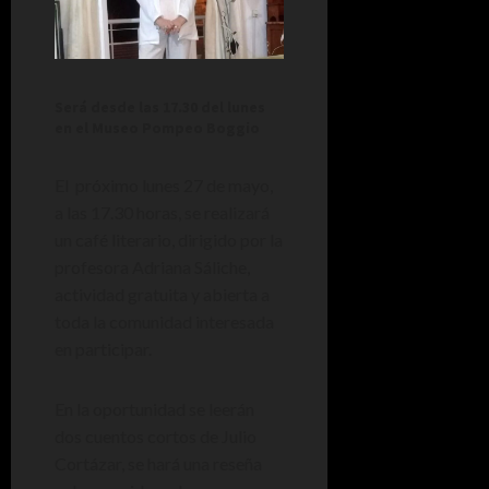
Será desde las 17.30 del lunes
en el Museo Pompeo Boggio
El próximo lunes 27 de mayo,
a las 17.30 horas, se realizará
un café literario, dirigido por la
profesora Adriana Sáliche,
actividad gratuita y abierta a
toda la comunidad interesada
en participar.
En la oportunidad se leerán
dos cuentos cortos de Julio
Cortázar, se hará una reseña