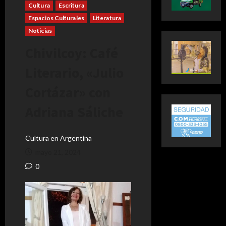
Cultura
Escritura
Espacios Culturales
Literatura
Noticias
Chivilcoy: Café
Literario, «Julio
Cortázar» con
Adriana Sáliche
Cultura en Argentina
mayo 21, 2024
0