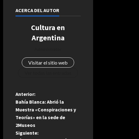
ACERCA DEL AUTOR
Cultura en
Argentina
Administrator
Visitar el sitio web
Ver todas las entradas
N
Anterior:
Bahía Blanca: Abrió la
a
Muestra «Conspiraciones y
Teorías» en la sede de
v
2Museos
e
Siguiente: