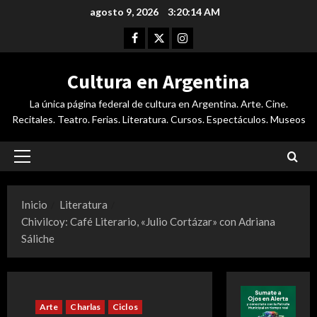
Saltar
agosto 9, 2026
3:20:14 AM
al
Facebook
Twitter
Instagram
contenido
Cultura en Argentina
La única página federal de cultura en Argentina. Arte. Cine.
Recitales. Teatro. Ferias. Literatura. Cursos. Espectáculos. Museos
Menú
principal
Inicio
Literatura
Chivilcoy: Café Literario, «Julio Cortázar» con Adriana
Sáliche
Arte
Charlas
Ciclos