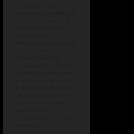
procedimientos de las
vanguardias.
62, modelo para
armar
amplifica un capítulo
de
Rayuela
, e incluso obras
como
El libro de
Manuel
cruzan lo coyuntural y
político con lo literario:
Cortázar desarrolla su
escritura según lo que sale en
los diarios. En eso fue siempre
un hombre de su tiempo, tomó
la ciudadanía francesa para
denunciar la dictadura militar
argentina, estuvo siempre
atento al destino
latinoamericano, sabiendo que
era el suyo.