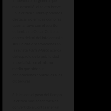
influencia en el género que
más descolló: el relato breve.
En la crítica cultural podemos
destacar polémicas como las
que mantuvo con el escritor
colombiano Oscar Collazos
acerca del rol del intelectual o
sus lúcidas observaciones en
la revista
Paris Match
acerca
del espacio de la publicidad
imperialista en el mismo
medio que pide sus
declaraciones contrarias a las
dictaduras.
Si bien con el paso del tiempo
la crítica más académica ha
convertido a Cortázar en un