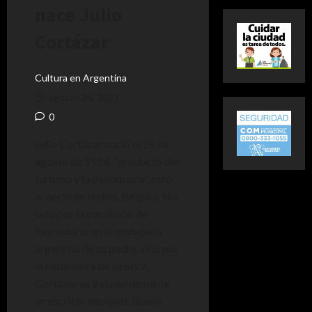
nace Julio
Cortázar
Cultura en Argentina
agosto 26, 2023
0
Julio Cortázar nació el 26 de
agosto de 1914, “producto del
turismo y la diplomacia”, esto
acaeció en Ixelles, Bélgica. No
solo por la condición de
funcionario en la embajada
argentina de su padre, sino por
la naturaleza de su obra,
Cortázar es indudablemente
un escritor nacional. Buena