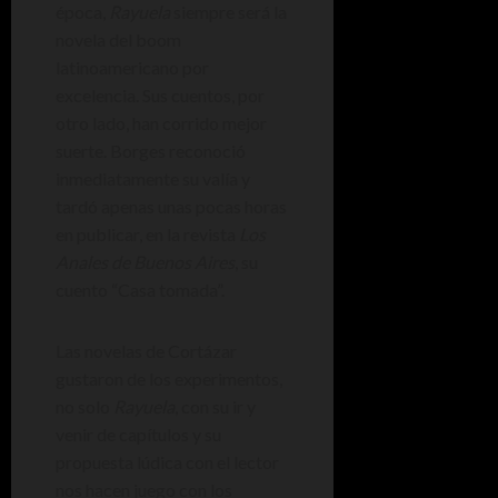
época,
Rayuela
siempre será la
novela del boom
latinoamericano por
excelencia. Sus cuentos, por
otro lado, han corrido mejor
suerte. Borges reconoció
inmediatamente su valía y
tardó apenas unas pocas horas
en publicar, en la revista
Los
Anales de Buenos Aires
, su
cuento “Casa tomada”.
Las novelas de Cortázar
gustaron de los experimentos,
no solo
Rayuela
, con su ir y
venir de capítulos y su
propuesta lúdica con el lector
nos hacen juego con los