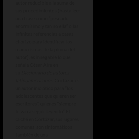
autor reducible a la suma de
sus procedimientos (basta leer
una frase como “pescado
enormísimo y tan no ella” o las
infinitas referencias a casas
chorizo para identificar los
manierismos de la pluma del
autor), es innegable lo que
señala César Aira en
su
Diccionario de autores
latinoamericanos
: Cortázar es
un autor iniciático para “los
adolescentes que quieren ser
escritores”, quienes “siempre
lo van a seguir leyendo”. El
cliché en Cortázar, sus lugares
comunes, son sintomáticos
también de una