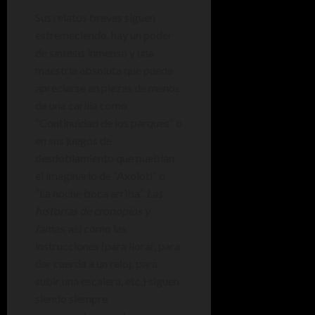
Sus relatos breves siguen
estremeciendo, hay un poder
de síntesis inmenso y una
maestría absoluta que puede
apreciarse en piezas de menos
de una carilla como
“Continuidad de los parques” o
en sus juegos de
desdoblamiento que pueblan
el imaginario de “Axolotl” o
“La noche boca arriba”.
Las
historias de cronopios y
famas,
así como las
instrucciones (para llorar, para
dar cuerda a un reloj, para
subir una escalera, etc.) siguen
siendo siempre