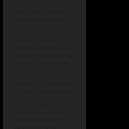
Cortázar fue una presencia
señera. Ejemplo de esto es su
visionaria lectura del
Adán
Buenosayres
de Leopoldo
Marechal, maltratado por la
crítica tras su aparición.
Cortázar vio en esa novela “un
acontecimiento extraordinario
en las letras argentinas, y su
diversa desmesura un signo
merecedor de atención y
expectativa”. Si bien, según su
análisis, “el único gran fracaso
de la obra es la ambición no
cumplida de darle una
superioridad que amalgamara
las disímiles sustancias allí
yuxtapuestas. No fue