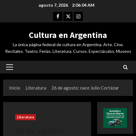
Saltar
agosto 7, 2026
2:06:05 AM
al
Facebook
Twitter
Instagram
contenido
Cultura en Argentina
La única página federal de cultura en Argentina. Arte. Cine.
Recitales. Teatro. Ferias. Literatura. Cursos. Espectáculos. Museos
Menú
principal
Inicio
Literatura
26 de agosto: nace Julio Cortázar
Literatura
26 de agosto: