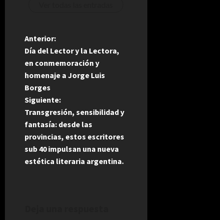
Ver todas las entradas
N
Anterior:
Día del Lector y la Lectora,
a
en conmemoración y
homenaje a Jorge Luis
v
Borges
e
Siguiente:
Transgresión, sensibilidad y
g
fantasía: desde las
provincias, estos escritores
a
sub 40 impulsan una nueva
estética literaria argentina.
c
i
ó
Deja una respuesta