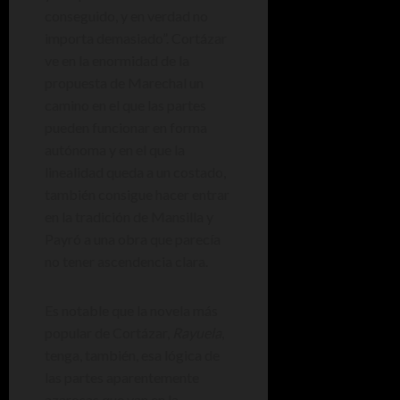
conseguido, y en verdad no
importa demasiado”. Cortázar
ve en la enormidad de la
propuesta de Marechal un
camino en el que las partes
pueden funcionar en forma
autónoma y en el que la
linealidad queda a un costado,
también consigue hacer entrar
en la tradición de Mansilla y
Payró a una obra que parecía
no tener ascendencia clara.
Es notable que la novela más
popular de Cortázar,
Rayuela
,
tenga, también, esa lógica de
las partes aparentemente
azarosas que van en la