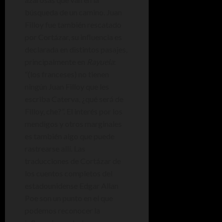
búsqueda de un camino. Juan
Filloy fue también rescatado
por Cortázar, su influencia es
declarada en distintos pasajes,
principalmente en
Rayuela
:
“(los franceses) no tienen
ningún Juan Filloy que les
escriba Caterva, ¿qué será de
Filloy, che?”. El interés por los
mendigos y otros marginales
es también algo que puede
rastrearse allí. Las
traducciones de Cortázar de
los cuentos completos del
estadounidense Edgar Allan
Poe son un punto en el que
podemos reconocer la