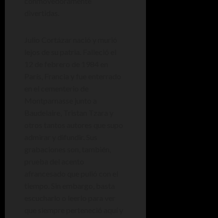
conmovedoramente
divertidas.
Julio Cortázar nació y murió
lejos de su patria. Falleció el
12 de febrero de 1984 en
París, Francia y fue enterrado
en el cementerio de
Montparnasse junto a
Baudelaire, Tristan Tzara y
otros tantos autores que supo
admirar y difundir. Sus
grabaciones son, también,
prueba del acento
afrancesado que pulió con el
tiempo. Sin embargo, basta
escucharlo o leerlo para ver
que siempre perteneció aquí y