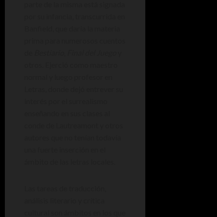
parte de la misma está signada
por su infancia, transcurrida en
Banfield, que daría la materia
prima para numerosos cuentos
de
Bestiario
,
Final del Juego
y
otros. Ejerció como maestro
normal y luego profesor en
Letras, donde dejó entrever su
interés por el surrealismo
enseñando en sus clases al
conde de Lautreamont y otros
autores que no tenían todavía
una fuerte inserción en el
ámbito de las letras locales.
Las tareas de traducción,
análisis literario y crítica
cultural son ámbitos en los que