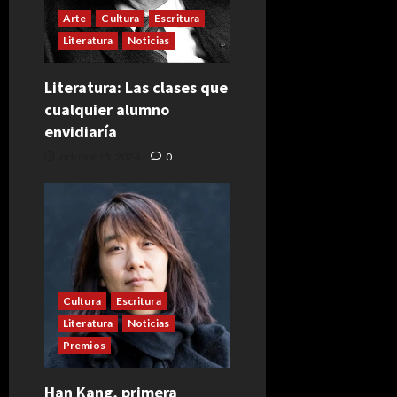
Arte
Cultura
Escritura
Literatura
Noticias
Literatura: Las clases que
cualquier alumno
envidiaría
octubre 15, 2024
0
Cultura
Escritura
Literatura
Noticias
Premios
Han Kang, primera