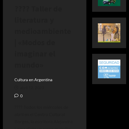
???? Taller de
literatura y
medioambiente
| «Modos de
imaginar el
mundo»
Cultura en Argentina
abril 12, 2023
0
???? Todos los miércoles de
abril en el Centro Cultural
Borges, la escritora Alejandra
Laera dicta un curso gratuito