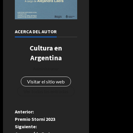
ACERCA DEL AUTOR
Cultura en
Argentina
Administrator
Visitar el sitio web
Ver todas las entradas
N
Anterior:
Premio Storni 2023
a
Siguiente: