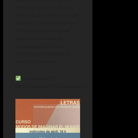
en torno a la lectura de «Las
aventuras de la China Iron», de
Gabriela Cabezón Cámara y
«Distancia de rescate», de
Samanta Schweblin; dos
novelas argentinas que
contribuyen a rediseñar el
mundo que vivimos.
Conocé más ????
bit.ly/LiteraturaYMedioambiente