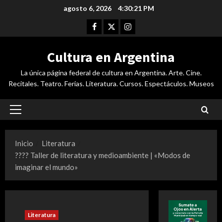
Saltar
agosto 6, 2026
4:30:21 PM
al
Facebook
Twitter
Instagram
contenido
Cultura en Argentina
La única página federal de cultura en Argentina. Arte. Cine.
Recitales. Teatro. Ferias. Literatura. Cursos. Espectáculos. Museos
Menú
principal
Inicio
Literatura
???? Taller de literatura y medioambiente | «Modos de
imaginar el mundo»
Literatura