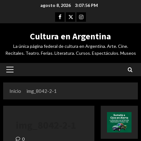
Saltar
agosto 8, 2026
3:07:56 PM
al
Facebook
Twitter
Instagram
contenido
Cultura en Argentina
La única página federal de cultura en Argentina. Arte. Cine.
Recitales. Teatro. Ferias. Literatura. Cursos. Espectáculos. Museos
Menú
principal
Inicio
img_8042-2-1
img_8042-2-1
0