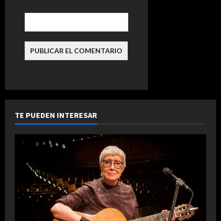
Web
d
a
s
TE PUEDEN INTERESAR