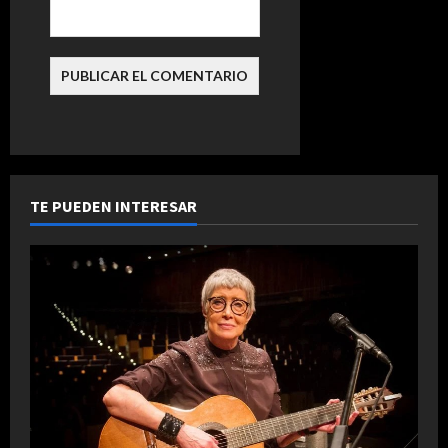
d
a
s
TE PUEDEN INTERESAR