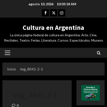
Saltar
agosto 10, 2026
10:03:19 AM
al
Facebook
Twitter
Instagram
contenido
Cultura en Argentina
La única página federal de cultura en Argentina. Arte. Cine.
Recitales. Teatro. Ferias. Literatura. Cursos. Espectáculos. Museos
Menú
principal
Inicio
img_8041-2-1
img_8041-2-1
0