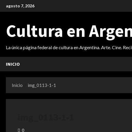
Saltar
agosto 7, 2026
al
contenido
Cultura en Arge
La única página federal de cultura en Argentina. Arte. Cine. Rec
INICIO
Inicio
img_0113-1-1
img_0113-1-1
0