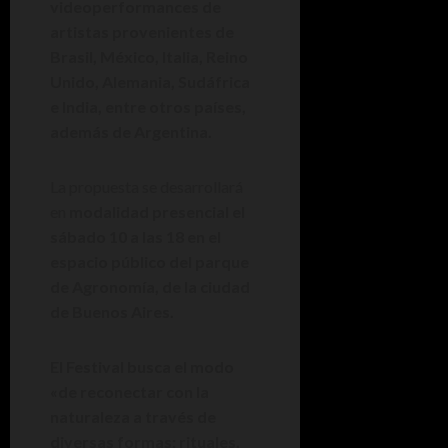
videoperformances de
artistas provenientes de
Brasil, México, Italia, Reino
Unido, Alemania, Sudáfrica
e India, entre otros países,
además de Argentina.
La propuesta se desarrollará
en
modalidad presencial el
sábado 10 a las 18 en el
espacio público del parque
de Agronomía, de la ciudad
de Buenos Aires.
El Festival busca el modo
«de reconectar con la
naturaleza a través de
diversas formas: rituales,