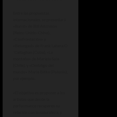
Entre las propuestas
internacionales, se presentará
«Burnt» de Bill Aitchison
(Reino Unido-China),
«Confrontación» y
«Belonged» de Frank Lahera O
´Callaghan (Cuba), «La
montaña» de Mariela Sola
(Chile), y «Ombligo del
mundo» Maria Bitka (Polonia),
por ejemplo.
«El objetivo es proponer a los
artistas que desde la
performance recuperen su
relación con la naturaleza, y