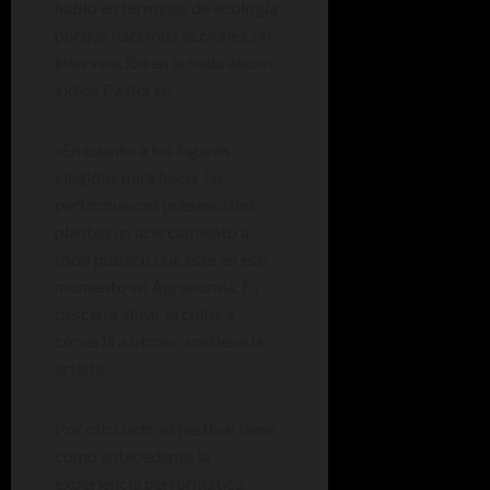
hablo en términos de ecología
porque hacemos acciones sin
intervención en la naturaleza»,
indica Pastorini.
«En cuanto a los lugares
elegidos para hacer las
performances presenciales
plantea un acercamiento a
todo público que este en ese
momento en Agronomía. Es
descentralizar la cultura,
correrla a otros», sostiene la
artista.
Por otro lado, el Festival tiene
como antecedente la
experiencia performática