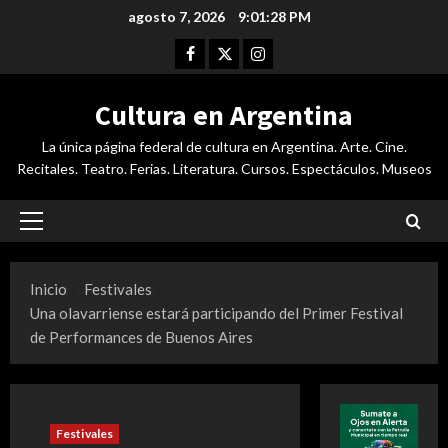
Saltar
agosto 7, 2026
9:01:28 PM
al
Facebook
Twitter
Instagram
contenido
Cultura en Argentina
La única página federal de cultura en Argentina. Arte. Cine.
Recitales. Teatro. Ferias. Literatura. Cursos. Espectáculos. Museos
Menú
principal
Inicio
Festivales
Una olavarriense estará participando del Primer Festival
de Performances de Buenos Aires
Festivales