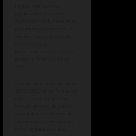
reglas, teorías»,
y es
organizado por Ariadna
Pastorini y Machi Pérez en la
plataforma performances de
encierro, conocida también
como lockdown
performances, un «proyecto
global» y virtual nacido en
2020.
Este proyecto realizado entre
2020 y 2021 de performances
enfocadas en la pandemia
impulsó un modo de acercar
las soledades y encierros de
las personas impuestas para
evitar contagios y la alta