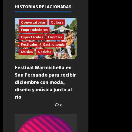
HISTORIAS RELACIONADAS
Convocatorias
Cultura
Emprendedores
Espectáculos
Eventos
Festivales
Gastronomía
Música
Noticias
Festival Warmichella en
San Fernando para recibir
diciembre con moda,
diseño y música junto al
río
noviembre 13, 2024
0