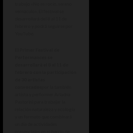
trabajo «No es rocío, sereno
vernáculo». El festival se
desarrollará del 8 al 11 de
febrero y podrá seguirse por
YouTube.
El Primer Festival de
Performances se
desarrollará el 8 al 11 de
febrero con la participación
de 30 artistas
convocados
por la también
artista y performer Ariadna
Pastorini para trabajar la
relación naturaleza y ecología
y un formato que combinará
un día de actividades
presenciales en el barrio de