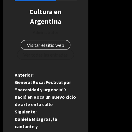
Cultura en
Argentina
Administrator
Visitar el sitio web
Ver todas las entradas
N
Anterior:
General Roca: Festival por
a
“necesidad y urgencia”:
nació en Roca un nuevo ciclo
v
de arte en la calle
e
Siguiente:
Daniela Milagros, la
g
cantante y