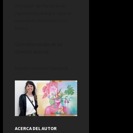
«Natural» de Pastorini en
Agronomía, un lugar «que es
una fuente de inspiración»,
indica.
Con información de La
Opinión Austral.
Fuente: Infoeme Olavarría
ACERCA DEL AUTOR