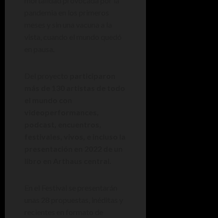
mortalidad provocada por la
pandemia en los primeros
meses y sin una vacuna a la
vista, cuando el mundo quedó
en pausa.
Del proyecto
participaron
más de 130 artistas de todo
el mundo con
videoperformances,
podcast, encuentros,
festivales, vivos, e incluso la
presentación en 2022 de un
libro en Arthaus central.
En el Festival se presentarán
unas 28 propuestas, inéditas y
recientes en formato de