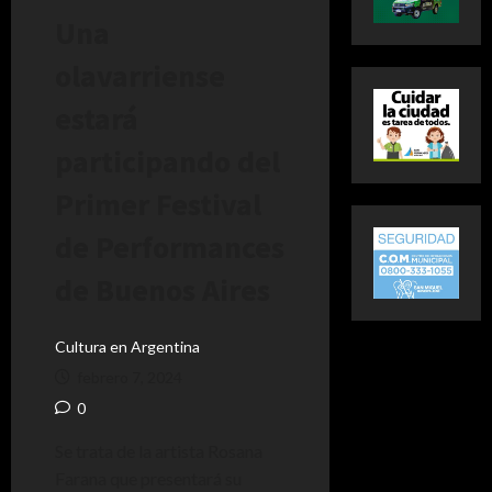
Una
olavarriense
estará
participando del
Primer Festival
de Performances
de Buenos Aires
Cultura en Argentina
febrero 7, 2024
0
Se trata de la artista Rosana
Farana que presentará su