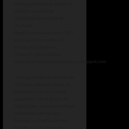
videoperformances de unos 5
minutos que estarán
disponibles en el canal de
YouTube
@performancesencierro7983
además de las cuentas de
Instagram, Facebook,
Pinterest, y en la página
https://performancesdeencierro.blogspot.com
Ya programados en el canal de
YouTube, entre los títulos se
presentarán los de artistas
argentinos: «Yo lo grito», de
Lujan Funes; «Sevenland virtual
ecosistem», de Fabiana
Barreda; y «Huellas de pies,
Huellas de sol», entre otros.