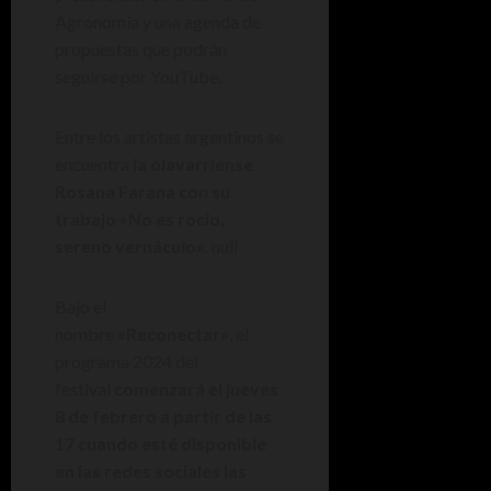
Agronomía y una agenda de
propuestas que podrán
seguirse por YouTube.
Entre los artistas argentinos se
encuentra
la olavarriense
Rosana Farana con su
trabajo «No es rocío,
sereno vernáculo».
null
Bajo el
nombre
«Reconectar»
, el
programa 2024 del
festival
comenzará el jueves
8 de febrero a partir de las
17 cuando esté disponible
en las redes sociales las