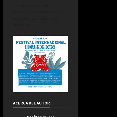
mundo hermoso del
maravilloso instrumento de
lengüetas, conocido como
armónica.
ACERCA DEL AUTOR