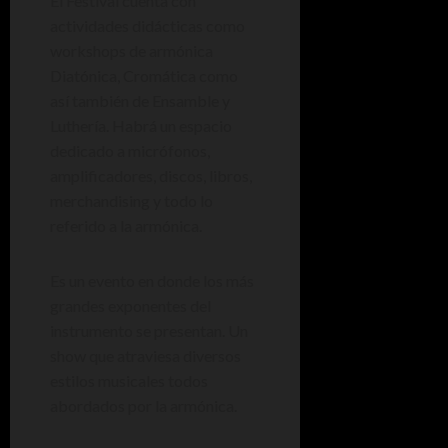
El Festival cuenta con
actividades didácticas como
workshops de armónica
Diatónica, Cromática como
así también de Ensamble y
Luthería. Habrá un espacio
dedicado a micrófonos,
amplificadores, discos, libros,
merchandising y todo lo
referido a la armónica.
Es un evento en donde los más
grandes exponentes del
instrumento se presentan. Un
show que atraviesa diversos
estilos musicales todos
abordados por la armónica.