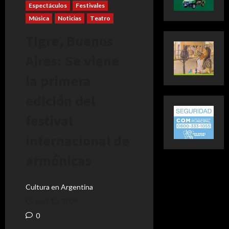
Espectáculos
Festivales
Música
Noticias
Teatro
Tigre, Buenos
Aires: Se viene
la primera
edición del
festival
internacional de
armónicas
Cultura en Argentina
abril 12, 2024
0