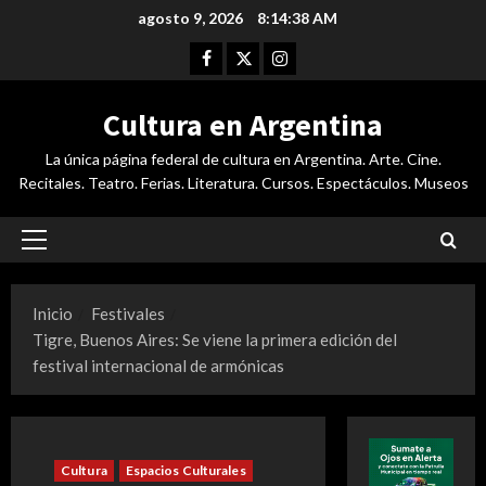
Saltar
agosto 9, 2026
8:14:38 AM
al
Facebook
Twitter
Instagram
contenido
Cultura en Argentina
La única página federal de cultura en Argentina. Arte. Cine.
Recitales. Teatro. Ferias. Literatura. Cursos. Espectáculos. Museos
Menú
principal
Inicio
Festivales
Tigre, Buenos Aires: Se viene la primera edición del
festival internacional de armónicas
Cultura
Espacios Culturales