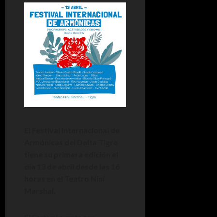
El Festival Internacional de
Armónicas del Delta Tigre
tiene su primera edición el
día 13 de abril desde las 16
horas en el Teatro Niní
Marshal.