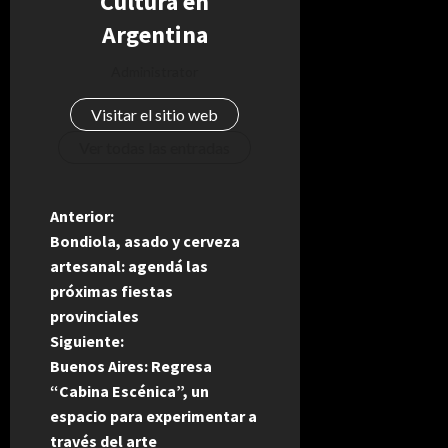
Cultura en
Argentina
Administrator
Visitar el sitio web
Ver todas las entradas
N
Anterior:
Bondiola, asado y cerveza
a
artesanal: agendá las
próximas fiestas
v
provinciales
e
Siguiente:
Buenos Aires: Regresa
g
“Cabina Escénica”, un
espacio para experimentar a
a
través del arte