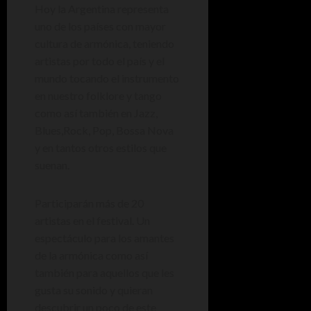
Hoy la Argentina representa
uno de los países con mayor
cultura de armónica, teniendo
artistas por todo el país y el
mundo tocando el instrumento
en nuestro folklore y tango
como así también en Jazz,
Blues,Rock, Pop, Bossa Nova
y en tantos otros estilos que
suenan.
Participarán más de 20
artistas en el festival. Un
espectáculo para los amantes
de la armónica como así
también para aquellos que les
gusta su sonido y quieran
descubrir un poco de este