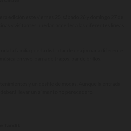
La Costa:
mera edición este viernes 25, sábado 26 y domingo 27 de
cinas y visitantes puedan acceder a las diferentes líneas
toda la familia pueda disfrutar de una jornada diferente.
úsica en vivo, barra de tragos, bar de brillos,
etenimientos y un desfile de modas. Aunque la entrada
e deberá llevar un alimento no perecedero.
e Tandil: