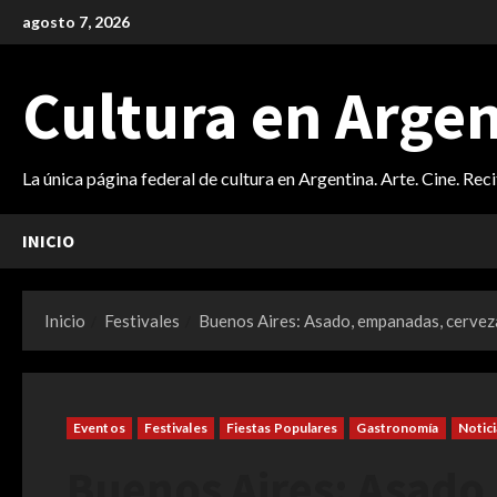
Saltar
agosto 7, 2026
al
contenido
Cultura en Arge
La única página federal de cultura en Argentina. Arte. Cine. Rec
INICIO
Inicio
Festivales
Buenos Aires: Asado, empanadas, cerveza 
Eventos
Festivales
Fiestas Populares
Gastronomía
Notici
Buenos Aires: Asado