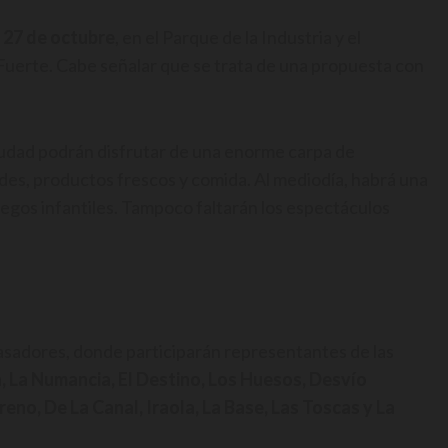
 27 de octubre
, en el Parque de la Industria y el
 Fuerte. Cabe señalar que se trata de una propuesta con
 ciudad podrán disfrutar de una enorme carpa de
es, productos frescos y comida. Al mediodía, habrá una
juegos infantiles. Tampoco faltarán los espectáculos
 asadores, donde participarán representantes de las
, La Numancia, El Destino, Los Huesos, Desvío
reno, De La Canal, Iraola, La Base, Las Toscas y La