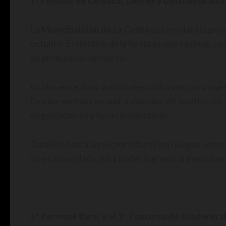
1° Festival de Cerveza, Licores y Destilados de 
La
Municipalidad de La Costa
desarrollará la pri
octubre. El objetivo de la fiesta es que vecinos, ve
de producción del sector.
La idea es realizar actividades culturales para que 
En este sentido, se podrá disfrutar de foodtrucks, m
degustaciones y ferias productivas.
También habrá un sector infantil con juegos, entr
no es arancelada, para poder ingresar al evento s
3° Kermese Rural y el 2° Concurso de Asadores d