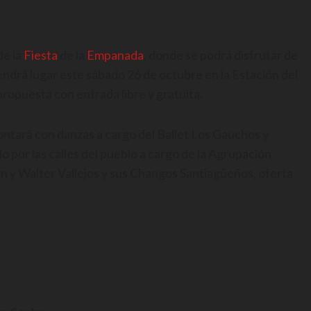
de la
Fiesta
de la
Empanada
, donde se podrá disfrutar de
tendrá lugar este sábado 26 de octubre en la Estación del
 propuesta con entrada libre y gratuita.
ontará con danzas a cargo del Ballet Los Gauchos y
lo por las calles del pueblo a cargo de la Agrupación
n y Walter Vallejos y sus Changos Santiagüeños, oferta