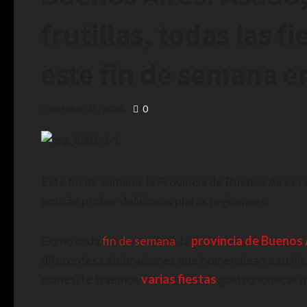
frutillas, todas las 
este fin de semana en
octubre 25, 2024
0
Este fin de semana, la Provincia de Buenos Aires c
podrán probar deliciosos platos regionales.
Como cada
fin de semana
, la
provincia de Buenos 
diferentes celebraciones que homenajean a su histo
planes, te traemos
varias fiestas
gastronómicas qu