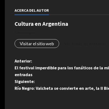
ACERCA DEL AUTOR
Cultura en Argentina
Administrator
Visitar el sitio web
Ver todas las entradas
N
Anterior:
El festival imperdible para los fanáticos de la 
a
entradas
v
Siguiente:
Río Negro: Valcheta se convierte en arte, la II 
e
g