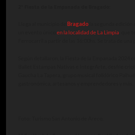
2° Fiesta de la Empanada de Bragado:
Llega al municipio de
Bragado
la segunda edición 
un evento único
en la localidad de La Limpia
, que 
Ferrocarril a partir de las 16:00hs. Se trata de una
Según detallaron, la Fiesta de la Empanada 2024 c
Ballet Estampas Nativas e IntegrArte, desfile criol
Gaucha La Tapera, grupo musical folklórico Paihué
gastronómica, artesanos y emprendedores y más.
Foto: Turismo San Antonio de Areco.