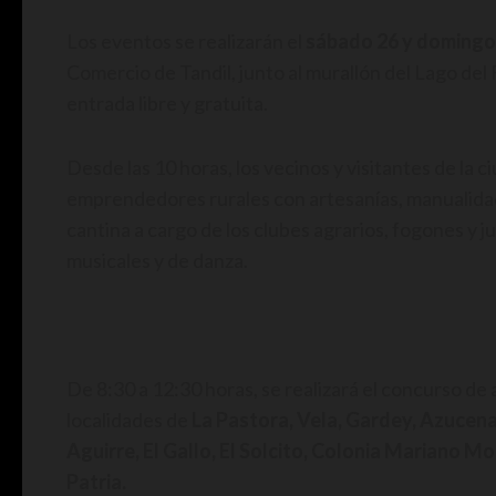
Los eventos se realizarán el
sábado 26 y domingo
Comercio de Tandil, junto al murallón del Lago del
entrada libre y gratuita.
Desde las 10 horas, los vecinos y visitantes de la
emprendedores rurales con artesanías, manualidad
cantina a cargo de los clubes agrarios, fogones y 
musicales y de danza.
De 8:30 a 12:30 horas, se realizará el concurso de
localidades de
La Pastora, Vela, Gardey, Azucena
Aguirre, El Gallo, El Solcito, Colonia Mariano Mo
Patria.