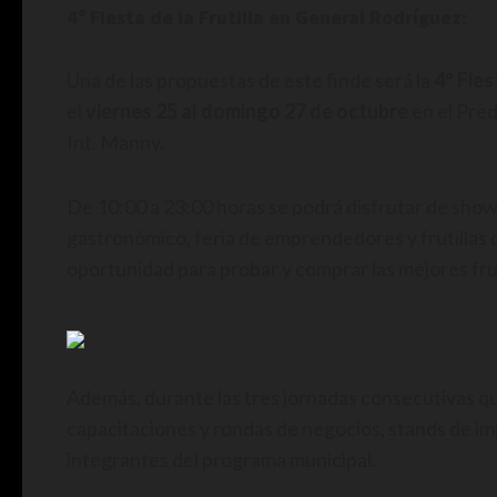
4º Fiesta de la Frutilla en General Rodríguez:
Una de las propuestas de este finde será la
4º Fies
el
viernes 25 al domingo 27 de octubre
en el Pre
Int. Manny.
De 10:00 a 23:00 horas se podrá disfrutar de shows
gastronómico, feria de emprendedores y frutillas de
oportunidad para probar y comprar las mejores fruti
Además, durante las tres jornadas consecutivas qu
capacitaciones y rondas de negocios, stands de 
integrantes del programa municipal.