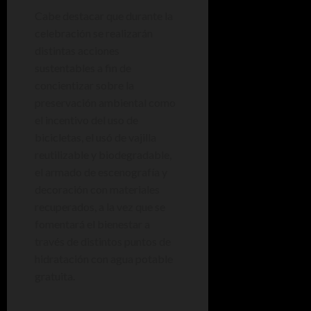
Cabe destacar que durante la
celebración se realizarán
distintas acciones
sustentables a fin de
concientizar sobre la
preservación ambiental como
el incentivo del uso de
bicicletas, el usó de vajilla
reutilizable y biodegradable,
el armado de escenografía y
decoración con materiales
recuperados, a la vez que se
fomentará el bienestar a
través de distintos puntos de
hidratación con agua potable
gratuita.