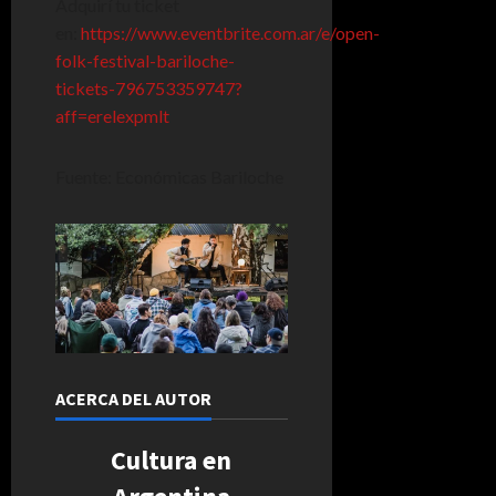
Adquirí tu ticket
en:
https://www.eventbrite.com.ar/e/open-
folk-festival-bariloche-
tickets-796753359747?
aff=erelexpmlt
Fuente: Económicas Bariloche
ACERCA DEL AUTOR
Cultura en