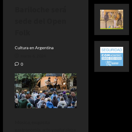
Bariloche será
sede del Open
Folk
Cultura en Argentina
marzo 6, 2024
0
Música, exquisita
gastronomía, arte y naturaleza