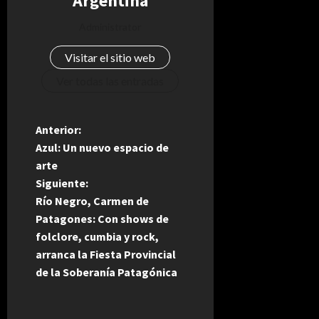
Argentina
Administrator
Visitar el sitio web
Ver todas las entradas
N
Anterior:
Azul: Un nuevo espacio de
a
arte
Siguiente:
v
Río Negro, Carmen de
e
Patagones: Con shows de
folclore, cumbia y rock,
g
arranca la Fiesta Provincial
de la Soberanía Patagónica
a
c