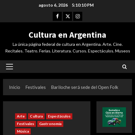
Saltar
agosto 6, 2026
5:10:10 PM
al
Facebook
Twitter
Instagram
contenido
Cultura en Argentina
La única página federal de cultura en Argentina. Arte. Cine.
Recitales. Teatro. Ferias. Literatura. Cursos. Espectáculos. Museos
Menú
principal
Inicio
Festivales
Bariloche será sede del Open Folk
Arte
Cultura
Espectáculos
Festivales
Gastronomía
Música