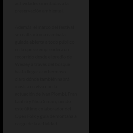
actividades orientadas a la
preservación ambiental.
Además, el marco del festival
se realizará una caminata
guiada abierta a todo público
en la que se emprenderá un
recorrido desde el predio de
Wesley a través del bosque
hasta llegar a un hermoso
claro dónde también habrá
música en vivo con la
actuación de Ivan Piombi, Fran
Lanfré y Nico Simari, siendo
este último colaborador del
Open Folk y guía de montaña a
cargo de la actividad.