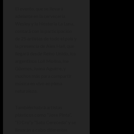
El evento, que se llevará
adelante en la cervecería
Wesley y la Hostería La Luna,
contará con la participación
de 25 artistas de todo el país y
la presencia de Alex Hall, que
llegará desde Reino Unido, los
argentinos Loli Molina, Ine
Güemes, Juana Aguirre, y
muchos más para compartir
música en vivo en plena
naturaleza.
También habrá artistas
plásticos como “Jose Pinta”,
“El Cro”y “Sato Cereceda” y se
llevarán a cabo diferentes