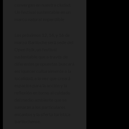
convergen en nuestra ciudad.
Un festival sustentable en un
marco natural imperdible
Los próximos 12, 14, y 16 de
marzo Bariloche será sede del
Open Folk, un festival
sustentable que a través de
diferentes propuestas buscará
enriquecer culturalmente a la
localidad, a la vez que creará
espacios para la acción y la
reflexión en torno al cuidado
del medio ambiente que se
sumarán a los particulares
encantos y la oferta turística
barilochense.