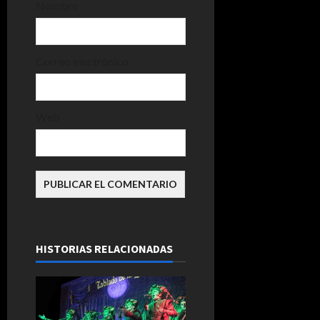
d
Nombre
a
s
Correo electrónico
Web
HISTORIAS RELACIONADAS