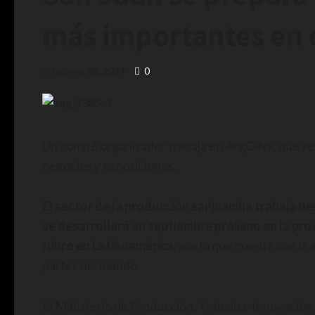
más importantes en 
febrero 28, 2024
0
Un comité organizador trabaja en ArgOliva, que se
negocios y exposiciones.
El sector de la producción sanjuanina trabaja de
se desarrollará en septiembre próximo en la pro
rubro en Latinoamérica,
por lo que cuenta con la 
partes del mundo.
El Ministerio de Producción, Trabajo e Innovación