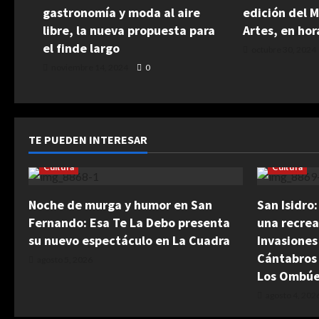
gastronomía y moda al aire
edición del 
libre, la nueva propuesta para
Artes, en hor
el finde largo
octubre 30, 2024
noviembre 14, 2024
0
TE PUEDEN INTERESAR
Cultura
Cultura
Noche de murga y humor en San
San Isidro
Fernando: Esa Te La Debo presenta
una recrea
su nuevo espectáculo en La Cuadra
Invasiones
Cántabros
agosto 5, 2026
Los Ombú
agosto 4, 202