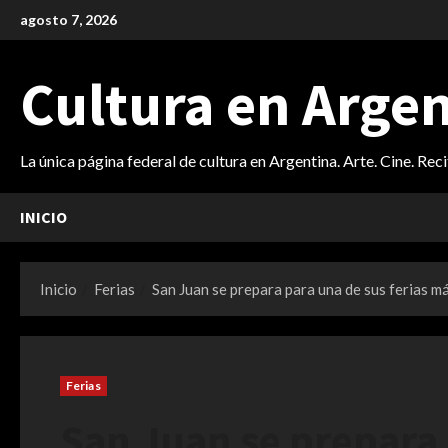
Saltar
agosto 7, 2026
al
contenido
Cultura en Arge
La única página federal de cultura en Argentina. Arte. Cine. Rec
INICIO
Inicio
Ferias
San Juan se prepara para una de sus ferias m
Ferias
San Juan se prepara 