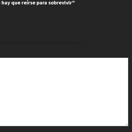
e hay que reírse para sobrevivir”
 campos obligatorios están marcados con
*