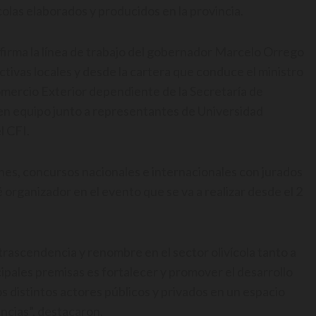
ícolas elaborados y producidos en la provincia.
firma la línea de trabajo del gobernador Marcelo Orrego
ctivas locales y desde la cartera que conduce el ministro
omercio Exterior dependiente de la Secretaría de
en equipo junto a representantes de Universidad
l CFI.
nes, concursos nacionales e internacionales con jurados
é organizador en el evento que se va a realizar desde el 2
trascendencia y renombre en el sector olivícola tanto a
cipales premisas es fortalecer y promover el desarrollo
los distintos actores públicos y privados en un espacio
ncias”, destacaron.