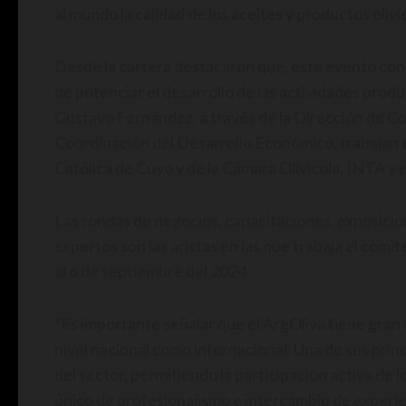
al mundo la calidad de los aceites y productos oliv
Desde la cartera destacaron que, este evento con
de potenciar el desarrollo de las actividades produ
Gustavo Fernández, a través de la Dirección de C
Coordinación del Desarrollo Económico, trabajan 
Católica de Cuyo y de la Cámara Olivícola, INTA y e
Las rondas de negocios, capacitaciones, exposicio
expertos son las aristas en las que trabaja el comit
al 6 de septiembre del 2024.
“Es importante señalar que el ArgOliva tiene gran 
nivel nacional como internacional. Una de sus prin
del sector, permitiendo la participación activa de 
único de profesionalismo e intercambio de experie