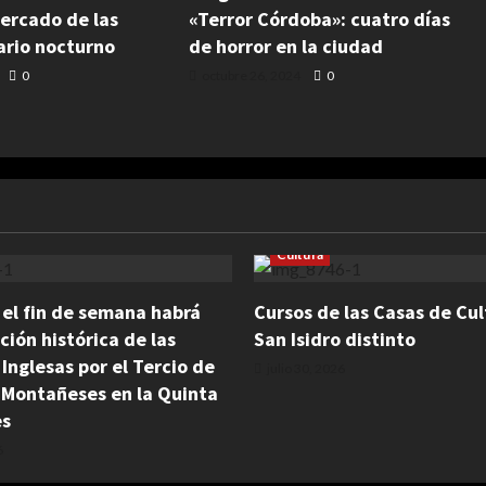
Mercado de las
«Terror Córdoba»: cuatro días
ario nocturno
de horror en la ciudad
0
octubre 26, 2024
0
Cultura
: el fin de semana habrá
Cursos de las Casas de Cul
ción histórica de las
San Isidro distinto
 Inglesas por el Tercio de
julio 30, 2026
 Montañeses en la Quinta
es
6