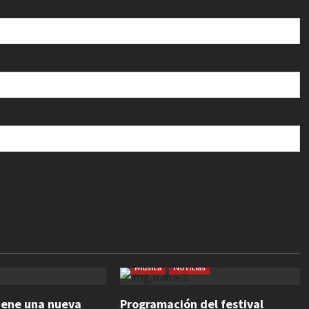
dedores
Escultura
rafía
Noticias
Espectáculos
Eventos
Ferias
Música
Noticias
viene una nueva
Programación del festival