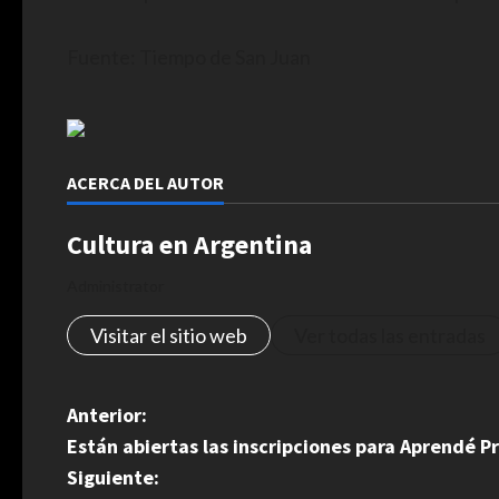
Fuente: Tiempo de San Juan
ACERCA DEL AUTOR
Cultura en Argentina
Administrator
Visitar el sitio web
Ver todas las entradas
N
Anterior:
Están abiertas las inscripciones para Aprendé
a
Siguiente: