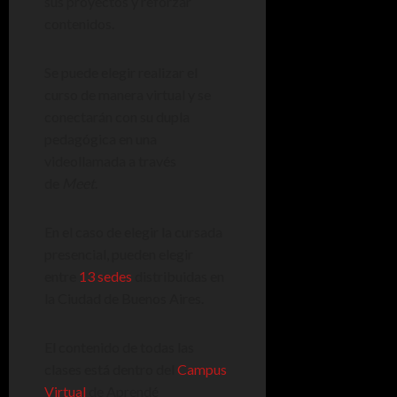
sus proyectos y reforzar
contenidos.
Se puede elegir realizar el
curso de manera virtual y se
conectarán con su dupla
pedagógica en una
videollamada a través
de
Meet
.
En el caso de elegir la cursada
presencial, pueden elegir
entre
13 sedes
distribuidas en
la Ciudad de Buenos Aires.
El contenido de todas las
clases está dentro del
Campus
Virtual
de Aprendé