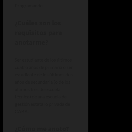
Programando.
¿Cuáles son los
requisitos para
anotarme?
Ser estudiante de los últimos
cuatro años de primaria o ser
estudiante de los últimos dos
años de secundaria (o de los
últimos tres de escuela
técnica) de una escuela de
gestión estatal o privada de
CABA.
¿Cómo me anoto?