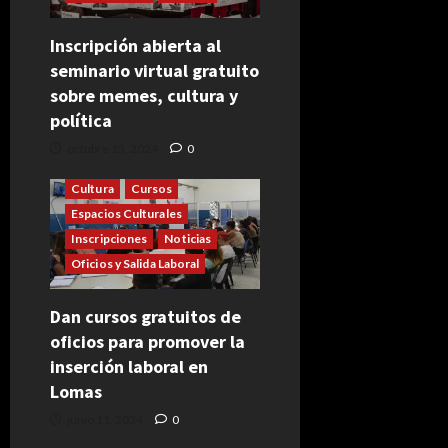
Inscripción abierta al
seminario virtual gratuito
sobre memes, cultura y
política
octubre 15, 2024
0
Cultura
Cursos
Espacios Culturales
Inscripciones
Noticias
Oficios y Salida Laboral
Dan cursos gratuitos de
oficios para promover la
inserción laboral en
Lomas
junio 11, 2024
0