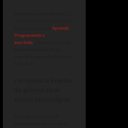
Para formar parte de nuestra
comunidad de programadores,
ingresá a la web de
Aprendé
Programando e
inscribite
.
¡Tenés tiempo de
hacerlo hasta el 22 de
marzo!
El inicio de clases es el
8 de abril.
Cerrando la brecha
de género en el
sector tecnológico
Aprendé Programando
también tiene en su radar un