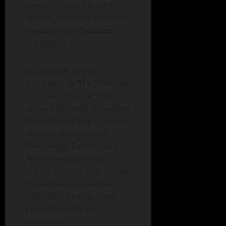
como
Arduino
y
Microbit
, y
también conocerán acerca del
mundo de los videojuegos
con
Scratch
.
En el caso de los y las
estudiantes de
4.° y 5.° año de
secundaria
(o de 4.° a 6.° de
escuelas técnicas), aprenderán
Desarrollo Web, en 4 niveles
distintos, Desarrollo de
Videojuegos, Desarrollo de
Aplicaciones Móviles,
Robótica y Programación con
Python, una propuesta de
contenidos alineada con el
futuro laboral de los
estudiantes.