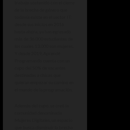
trabajo sostenido con el cierre
de la brecha de género que
todavía existe en el sector IT:
desde sus inicios en 2016
hasta ahora, ya han egresado
más de 36.000 estudiantes de
los cuales 13.000 son mujeres.
Y desde 2019, Aprendé
Programando cuenta con un
cupo del 50% de vacantes
destinadas a chicas que
quieran empezar su camino en
el mundo de la programación.
Además del cupo, se creó la
comunidad denominada
Mujeres Digitales, un espacio
que busca disminuir la brecha