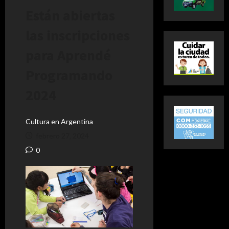
Están abiertas
las inscripciones
para Aprendé
Programando
2024
Cultura en Argentina
febrero 27, 2024
0