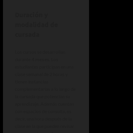
Duración y
modalidad de
cursada
Los cursos se desarrollan
durante
4 meses
. Los
estudiantes participan en una
clase semanal de 2 horas y
tienen instancias
complementarias a lo largo de
la cursada que potencian su
aprendizaje. Además cuentan
con espacios de consulta, es
decir, una hora después de la
clase en la que pueden revisar