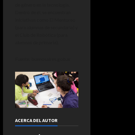
de género en la tecnología.
Dentro de él, se encuentran
iniciativas como El Mentoreo
(para alumnas de secundaria) y
el Club de Robótica (para
alumnas de primaria).
Fuente: buenosaires.gob.ar
ACERCA DEL AUTOR