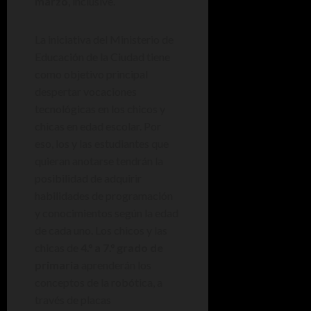
marzo
, inclusive.
La iniciativa del Ministerio de
Educación de la Ciudad tiene
como objetivo principal
despertar vocaciones
tecnológicas en los chicos y
chicas en edad escolar. Por
eso, los y las estudiantes que
quieran anotarse tendrán la
posibilidad de adquirir
habilidades de programación
y conocimientos según la edad
de cada uno. Los chicos y las
chicas de
4.° a 7.° grado de
primaria
aprenderán los
conceptos de la robótica, a
través de placas