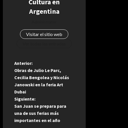
Cultura en
Argentina
Administrator
Visitar el sitio web
Ver todas las entradas
N
Anterior:
Obras de Julio Le Parc,
a
Cecilia Bengolea y Nicolás
Janowski en la feria Art
v
Dubai
e
Siguiente:
San Juan se prepara para
g
una de sus ferias más
importantes en el año
a