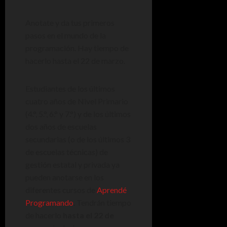
Anotate y da tus primeros
pasos en el mundo de la
programación. Hay tiempo de
hacerlo hasta el 22 de marzo.
Estudiantes de los últimos
cuatro años de Nivel Primario
(4.°, 5.°, 6.° y 7.°) y de los últimos
dos años de escuelas
secundarias (o de los últimos 3
de escuelas técnicas) de
gestión estatal y privada ya
pueden anotarse en los
diferentes cursos de
Aprendé
Programando
. Tendrán tiempo
de hacerlo
hasta el 22 de