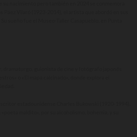
 de su nacimiento pero también en 2024 se conmemora
 Páez Vilaró (1923-2014), el artista que abordó en sus
o. Su sueño fue el Museo-Taller Casapueblo, en Punta
r, dramaturgo, guionista de cine y fotógrafo japonés
stros» o «El mapa calcinado», donde explora el
ciedad.
 escritor estadounidense Charles Bukowski (1920-1994),
«poeta maldito», por su alcoholismo, bohemia, y su