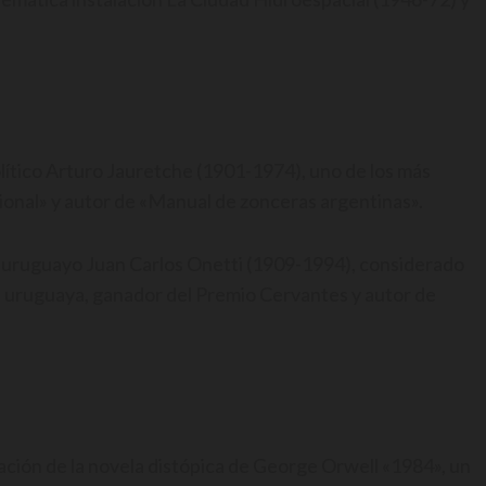
olítico Arturo Jauretche (1901-1974), uno de los más
onal» y autor de «Manual de zonceras argentinas».
or uruguayo Juan Carlos Onetti (1909-1994), considerado
ra uruguaya, ganador del Premio Cervantes y autor de
icación de la novela distópica de George Orwell «1984», un