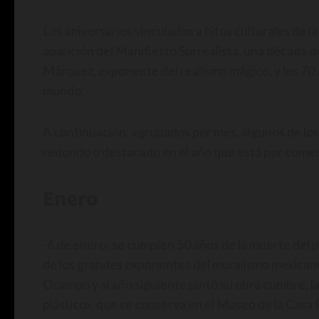
Los aniversarios vinculados a hitos culturales de l
aparición del Manifiesto Surrealista, una década 
Márquez, exponente del realismo mágico, y los 70 
mundo.
A continuación, agrupados por mes, algunos de lo
redondo o destacado en el año que está por comen
Enero
-6 de enero: se cumplen 50 años de la muerte del 
de los grandes exponentes del muralismo mexicano.
Ocampo y al año siguiente pintó su obra cumbre, la
plástico», que se conserva en el Museo de la Casa