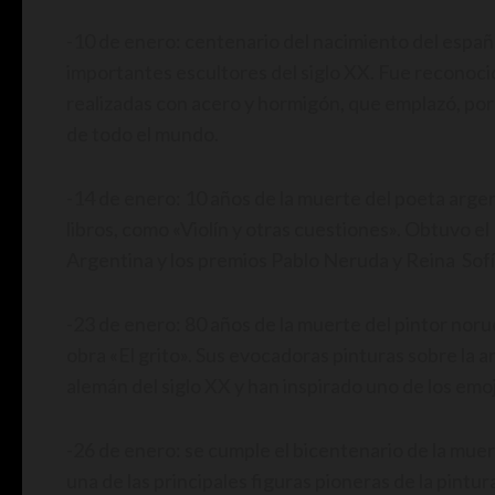
-10 de enero: centenario del nacimiento del españ
importantes escultores del siglo XX. Fue reconoci
realizadas con acero y hormigón, que emplazó, po
de todo el mundo.
-14 de enero: 10 años de la muerte del poeta arg
libros, como «Violín y otras cuestiones». Obtuvo e
Argentina y los premios Pablo Neruda y Reina Sofí
-23 de enero: 80 años de la muerte del pintor no
obra «El grito». Sus evocadoras pinturas sobre la
alemán del siglo XX y han inspirado uno de los emo
-26 de enero: se cumple el bicentenario de la mue
una de las principales figuras pioneras de la pintu