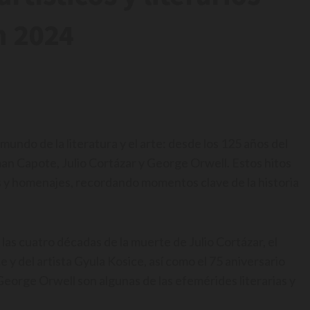
n 2024
ndo de la literatura y el arte: desde los 125 años del
an Capote, Julio Cortázar y George Orwell. Estos hitos
s y homenajes, recordando momentos clave de la historia
las cuatro décadas de la muerte de Julio Cortázar, el
 y del artista Gyula Kosice, así como el 75 aniversario
 George Orwell son algunas de las efemérides literarias y