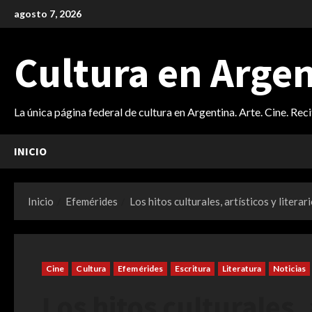
Saltar
agosto 7, 2026
al
contenido
Cultura en Arge
La única página federal de cultura en Argentina. Arte. Cine. Rec
INICIO
Inicio
Efemérides
Los hitos culturales, artísticos y liter
Cine
Cultura
Efemérides
Escritura
Literatura
Noticias
Los hitos culturales, 