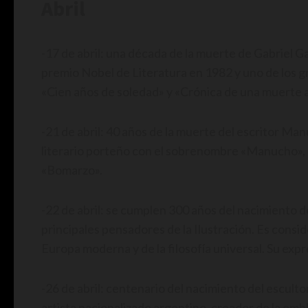
Abril
-17 de abril: una década de la muerte de Gabriel 
premio Nobel de Literatura en 1982 y uno de los gr
«Cien años de soledad» y «Crónica de una muerte 
-21 de abril: 40 años de la muerte del escritor M
literario porteño con el sobrenombre «Manucho», 
«Bomarzo».
-22 de abril: se cumplen 300 años del nacimiento d
principales pensadores de la Ilustración. Es consi
Europa moderna y de la filosofía universal. Su exp
-26 de abril: centenario del nacimiento del escult
artista nacionalizado argentino, creador de la emb