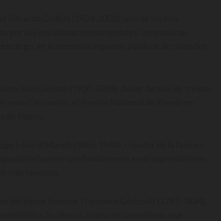
ol Eduardo Chillida (1924-2002), uno de los más
do por sus esculturas monumentales, minimalistas,
r encargo, en numerosos espacios públicos de ciudades
entino Juan Gelman (1930-2014). Autor de más de treinta
l Premio Cervantes, el Premio Nacional de Poesía en
a de Poesía.
ruego Edvard Munch (1863-1944), creador de la famosa
 angustia influyeron profundamente en el expresionismo
jis más famosos.
rte del pintor francés Théodore Géricault (1791-1824),
ra romántica. Su obra «La balsa de la medusa», que