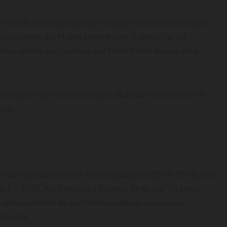
a historia reciente también incluyen el centenario de la
de la muerte del Nobel colombiano Gabriel García
años desde que la mexicana Frida Kahlo dejara este
s sucesos más relevantes que alcanzan un aniversario
zar.
pintor mexicano David Alfaro Siqueiros (1896-1974), uno
 En 1932, fue invitado a Buenos Aires por Victoria
 única carente de contenido político, «Ejercicio
 Rosada.