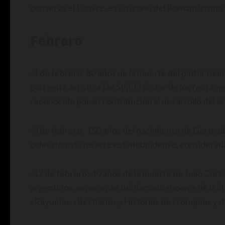
conserva el Louvre, es un ícono del Romanticismo 
Febrero
-1 de febrero: 80 años de la muerte del pintor ne
corriente artística De Stijl. El pintor de los rectáng
reconocido por su contribución al desarrollo del a
-3 de febrero: 150 años del nacimiento de Gertrud
coleccionista de arte estadounidense, considerada
-12 de febrero: 40 años de la muerte de Julio Cor
argentinos, exponente del llamado «boom» de la li
«Rayuela», «Bestiario», «Historias de cronopios y 