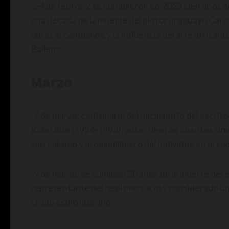
-24 de febrero: se cumplieron en 2023 cien años
una década de la muerte del pintor uruguayo Carlos
obras el candombe y la influencia del arte african
Ballena.
Marzo
-7 de marzo: centenario del nacimiento del escrito
Kobo Abe (1924-1993), autor de «Los cuentos sinie
surrealismo y lo pesadillesco del individuo en la so
-9 de marzo: se cumplen 30 años de la muerte del
representante del realismo sucio y considerado un 
crudo estilo literario.