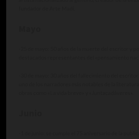
fundador de Arte Madí.
Mayo
-25 de mayo: 50 años de la muerte del escritor y p
destacados representantes del «pensamiento naci
-30 de mayo: 30 años del fallecimiento del escrit
uno de los narradores más notables de la literatu
obras como «La vida breve» y «Juntacadáveres».
Junio
-1 de junio: se cumple el 75 aniversario de la publ