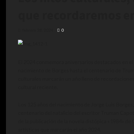
que recordaremos e
febrero 28, 2024
0
El 2024 conmemora aniversarios destacados en el mu
nacimiento de Borges hasta el centenario de Trum
culturales marcarán un año lleno de recordacione
cultural reciente.
Los 125 años del nacimiento de Jorge Luis Borges, 
centenario del natalicio del escritor Truman Capote
de la publicación de la novela distópica «1984» de
artísticas que marcarán el año 2024.