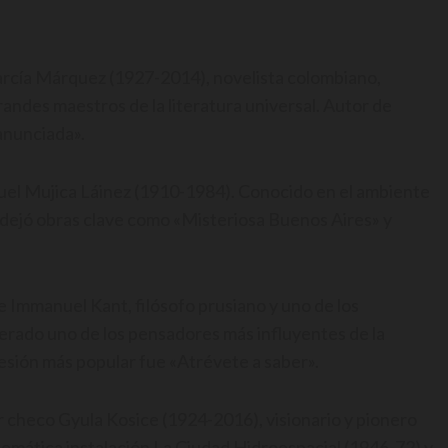
García Márquez (1927-2014), novelista colombiano,
andes maestros de la literatura universal. Autor de
anunciada».
anuel Mujica Láinez (1910-1984). Conocido en el ambiente
dejó obras clave como «Misteriosa Buenos Aires» y
e Immanuel Kant, filósofo prusiano y uno de los
derado uno de los pensadores más influyentes de la
resión más popular fue «Atrévete a saber».
or checo Gyula Kosice (1924-2016), visionario y pionero
lemática instalación La Ciudad Hidroespacial (1946-72) y