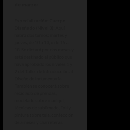
de marzo:
Especialización: Cuerpo
Diseñado (Nivel 3):
Aquí
habrá dos turnos: martes y
jueves, de 10 a 13, o de 15 a
18. Se dictará por dos meses y
está destinado al público que
haya aprobado los niveles 1 y
2 del Taller de Introducción al
Diseño de Indumentaria.
También se conocerá sobre
reciclado de prendas,
modelado sobre maniquí,
técnicas de sublimado, Foil y
pintura sobre tela, confección
de arneses y charreteras.