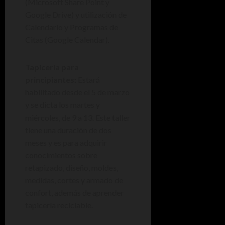
(Microsoft Share Point y
Google Drive) y utilización de
Calendario y Programas de
Citas (Google Calendar).
Tapicería para
principiantes:
Estará
habilitado desde el 5 de marzo
y se dicta los martes y
miércoles, de 9 a 13. Este taller
tiene una duración de dos
meses y es para adquirir
conocimientos sobre
retapizado, diseño, moldes,
medidas, cortes y armado de
confort, además de aprender
tapicería reciclable.