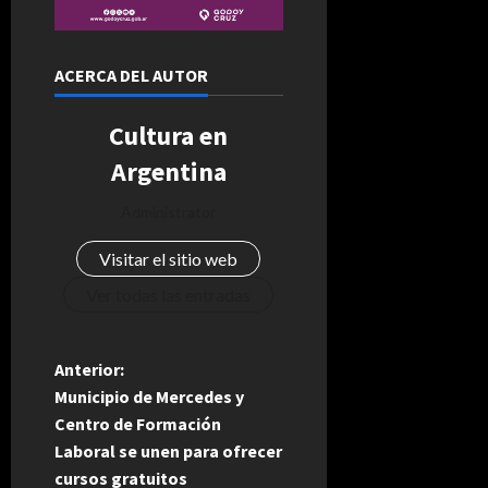
ACERCA DEL AUTOR
Cultura en
Argentina
Administrator
Visitar el sitio web
Ver todas las entradas
N
Anterior:
Municipio de Mercedes y
a
Centro de Formación
Laboral se unen para ofrecer
v
cursos gratuitos