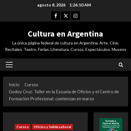
Saltar
agosto 8, 2026
1:26:11 AM
al
Facebook
Twitter
Instagram
contenido
Cultura en Argentina
La única página federal de cultura en Argentina. Arte. Cine.
Recitales. Teatro. Ferias. Literatura. Cursos. Espectáculos. Museos
Menú
principal
Inicio
Cursos
Godoy Cruz: Taller en la Escuela de Oficios y el Centro de
Formación Profesional: comienzan en marzo
Cursos
Oficios y Salida Laboral