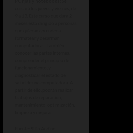
PC fijas y notebooks:
Se
cursará los jueves y viernes, de
9 a 13. Este curso que dura 2
meses está dirigido a personas
que quieran aprender a
formatear y desarmar
computadoras. También
conocer las partes internas,
comprender el principio de
funcionamiento, y
diagnosticar el estado de
salud de una computadora. A
partir de ello, podrán realizar
trabajos de reparación,
mantenimiento, optimización,
limpieza y mejora.
Fuente: Sitio Andino