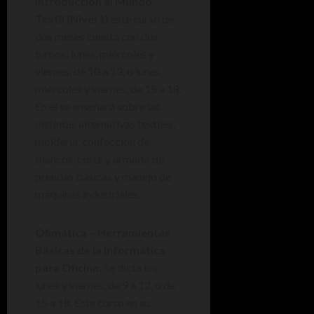
Introducción al Mundo
Textil (Nivel 1)
este curso de
dos meses cuenta con dos
turnos: lunes, miércoles y
viernes, de 10 a 13, o lunes,
miércoles y viernes, de 15 a 18.
En él se enseñará sobre las
distintas alternativas textiles,
moldería, confección de
blancos, corte y armado de
prendas básicas y manejo de
máquinas industriales.
Ofimática – Herramientas
Básicas de la Informática
para Oficina:
Se dicta los
lunes y viernes, de 9 a 12, o de
15 a 18. Este curso en su