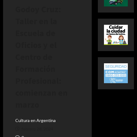
Godoy Cruz:
Taller en la
Escuela de
Oficios y el
Centro de
Formación
Profesional:
comienzan en
marzo
Cultura en Argentina
febrero 28, 2024