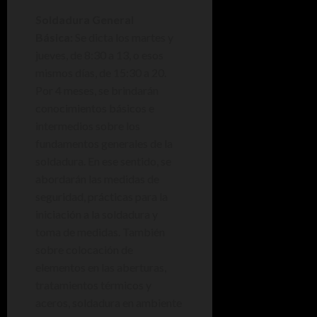
Soldadura General
Básica:
Se dicta los martes y
jueves, de 8:30 a 13, o esos
mismos días, de 15:30 a 20.
Por 4 meses, se brindarán
conocimientos básicos e
intermedios sobre los
fundamentos generales de la
soldadura. En ese sentido, se
abordarán las medidas de
seguridad, prácticas para la
iniciación a la soldadura y
toma de medidas. También
sobre colocación de
elementos en las aberturas,
tratamientos térmicos y
aceros, soldadura en ambiente