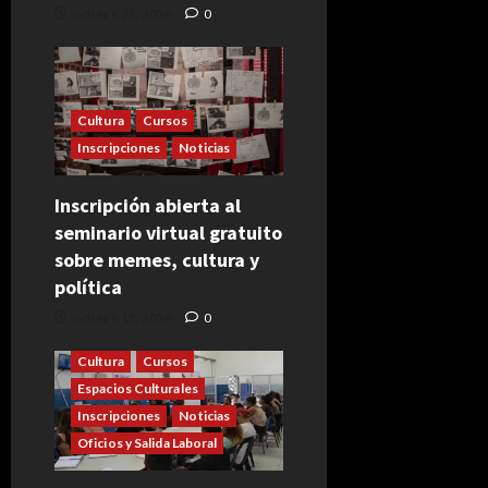
octubre 22, 2024
0
Cultura
Cursos
Inscripciones
Noticias
Inscripción abierta al
seminario virtual gratuito
sobre memes, cultura y
política
octubre 15, 2024
0
Cultura
Cursos
Espacios Culturales
Inscripciones
Noticias
Oficios y Salida Laboral