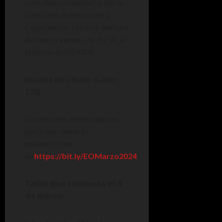
consultas comunicarse con la
Dirección de Educación y
Capacitación Laboral. Siempre
de lunes a viernes, de 9 a 14, al
teléfono el 4429338.
Escuela de Oficios (Colón
770)
Las personas interesadas en
participar deberán
preinscribirse
en
https://bit.ly/EOMarzo2024
Taller que comienza el 4
de marzo: