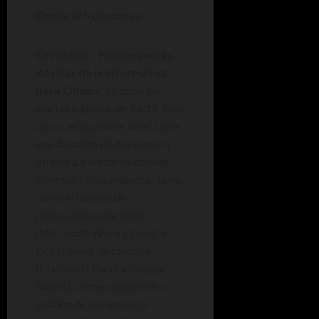
Desde el 5 de marzo
Ofimática – Herramientas
Básicas de la Informática
para Oficina:
Se dicta los
martes y jueves, de 9 a 12. Este
curso, en su primer nivel, tiene
una duración de dos meses y
ofrecerá a los participantes
diversos conocimientos. Tales
como el manejo de
procesadores de texto
(Microsoft Word y Google
Docs), hojas de cálculos
(Microsoft Excel y Google
Sheets), correo electrónico,
gestión de documentos