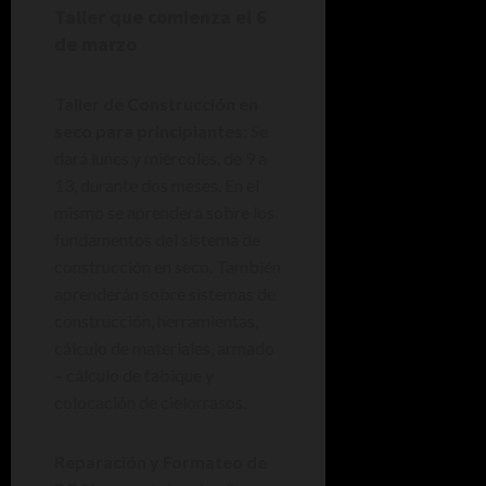
Taller que comienza el 6
de marzo
Taller de Construcción en
seco para principiantes:
Se
dará lunes y miércoles, de 9 a
13, durante dos meses. En el
mismo se aprenderá sobre los
fundamentos del sistema de
construcción en seco. También
aprenderán sobre sistemas de
construcción, herramientas,
cálculo de materiales, armado
– cálculo de tabique y
colocación de cielorrasos.
Reparación y Formateo de