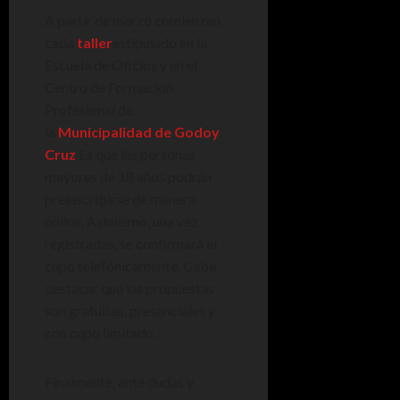
A partir de marzo comienzan
cada
taller
estipulado en la
Escuela de Oficios y en el
Centro de Formación
Profesional de
la
Municipalidad de Godoy
Cruz
Es que las personas
mayores de 18 años podrán
preinscribirse de manera
online. Asimismo, una vez
registradas, se confirmará el
cupo telefónicamente. Cabe
destacar que las propuestas
son gratuitas, presenciales y
con cupo limitado.
Finalmente, ante dudas y