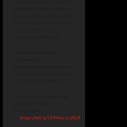
natural y protegido. Además,
se enseñará sobre máquinas y
herramientas, semiautomática,
Inverter, TIG, MAG, Autógena
y manejo de AutoCAD
aplicado a la metalurgia.
Centro de Formación
Profesional
Sarmiento
(Avenida Urbana
del Oeste Marciano Cantero y
Cutral Có – B° Sarmiento)
Las personas interesadas en
participar deberán
preinscribirse
en
https://bit.ly/CFPMarzo2024