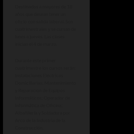
Destinados a mayores de 18
años que desean tener un
oficio con salida laboral. Son
cuatrimestrales y se cursan de
lunes a jueves. Las clases
inician el 4 de marzo.
Durante este primer
cuatrimestre los cursos serán:
Instalaciones Eléctricas
Domiciliarias; Mantenimiento
y Reparación de Equipos
Informáticos; Operador de
Informática de Oficina;
Albañilería y Soldadura por
Arco de la Industria de la
Construcción.