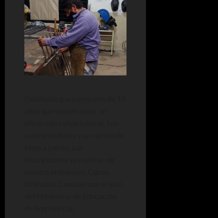
Destinado para mayores de 18
años que deseen tener un
oficio con salida laboral. Son
cuatrimestrales y se cursan de
lunes a jueves. Las
inscripciones se realizan de
manera presencial. Cupos
limitados. Cuentan con el aval
del Ministerio de Educación
de la provincia.