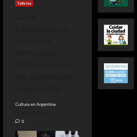
Talleres
Salta:
Comienzan los
cursos de
Formación
Profesional en
los dispositivos
municipales
Cultura en Argentina
febrero 28, 2024
0