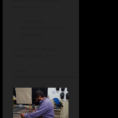
ubicado en Av. Fortín Juan
Manuel Cedolini.
Capacitación:
Instalaciones Electricas
Domiciliarias
Días y horarios: de lunes a
jueves de 18.20 a 22 hs.
Fuente:
prensa.municipalidaddesalta.gob.ar