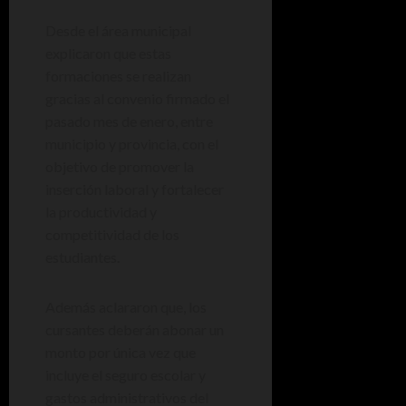
Desde el área municipal
explicaron que estas
formaciones se realizan
gracias al convenio firmado el
pasado mes de enero, entre
municipio y provincia, con el
objetivo de promover la
inserción laboral y fortalecer
la productividad y
competitividad de los
estudiantes.
Además aclararon que, los
cursantes deberán abonar un
monto por única vez que
incluye el seguro escolar y
gastos administrativos del