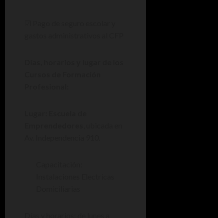
☑ Pago de seguro escolar y
gastos administrativos al CFP
Días, horarios y lugar de los
Cursos de Formación
Profesional:
Lugar: Escuela de
Emprendedores
, ubicada en
Av. Independencia 910.
Capacitación:
Instalaciones Electricas
Domiciliarias
Días y horarios: de lunes a