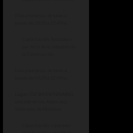
Días y horarios: de lunes a
jueves de 19.00 a 22.40 hs.
Capacitación: Soldadura
por Arco de la Industria de
la Construcción.
Días y horarios: de lunes a
jueves de 19.00 a 22.40 hs.
Lugar: CIC BICENTENARIO
,
ubicado en Los Alpes, esq.
Veteranos de Malvinas
Capacitación: Operador
de Informática de Oficina