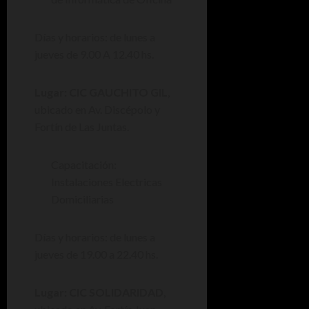
Días y horarios: de lunes a
jueves de 9.00 A 12.40 hs.
Lugar: CIC GAUCHITO GIL
,
ubicado en Av. Discépolo y
Fortín de Las Juntas.
Capacitación:
Instalaciones Electricas
Domiciliarias
Días y horarios: de lunes a
jueves de 19.00 a 22.40 hs.
Lugar: CIC SOLIDARIDAD
,