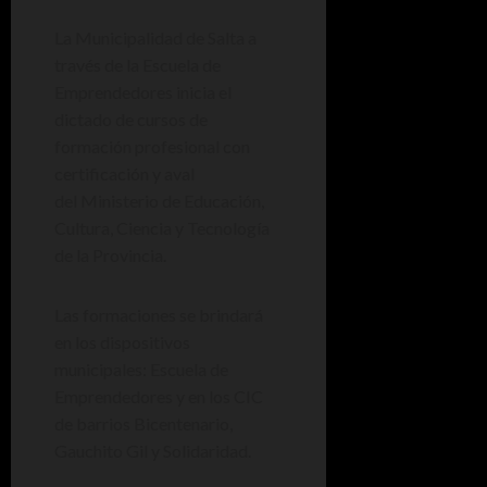
La Municipalidad de Salta a
través de la Escuela de
Emprendedores inicia el
dictado de cursos de
formación profesional con
certificación y aval
del Ministerio de Educación,
Cultura, Ciencia y Tecnología
de la Provincia.
Las formaciones se brindará
en los dispositivos
municipales: Escuela de
Emprendedores y en los CIC
de barrios Bicentenario,
Gauchito Gil y Solidaridad.