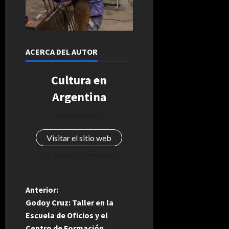
ACERCA DEL AUTOR
Cultura en
Argentina
Administrator
Visitar el sitio web
Ver todas las entradas
N
Anterior:
Godoy Cruz: Taller en la
a
Escuela de Oficios y el
Centro de Formación