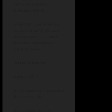
Centro de Formación
Profesional (CFP).
Las inscripciones se realizan
hasta el viernes 01 de marzo
de manera presencial, en el
dispositivo seleccionado.
Cupos limitados.
Los requisitos son:
mayor de 18 años
☑ Certificado de 7mo grado o
título secundario
☑ Constancia de CUIL