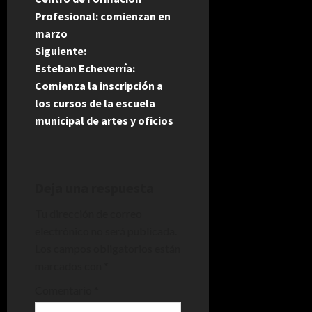
v
Profesional: comienzan en
e
marzo
Siguiente:
g
Esteban Echeverría:
Comienza la inscripción a
a
los cursos de la escuela
municipal de artes y oficios
c
i
ó
Deja una respuesta
n
Tu dirección de correo
electrónico no será publicada.
d
Los campos obligatorios están
marcados con
*
e
Comentario
*
e