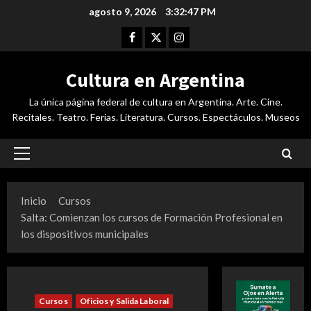
Saltar
agosto 9, 2026
3:32:48 PM
al
Facebook
Twitter
Instagram
contenido
Cultura en Argentina
La única página federal de cultura en Argentina. Arte. Cine.
Recitales. Teatro. Ferias. Literatura. Cursos. Espectáculos. Museos
Menú
principal
Inicio
Cursos
Salta: Comienzan los cursos de Formación Profesional en
los dispositivos municipales
Cursos
Oficios y Salida Laboral