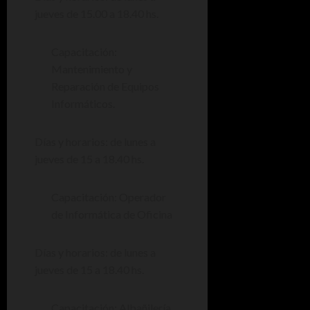
jueves de 15.00 a 18.40 hs.
Capacitación:
Mantenimiento y
Reparación de Equipos
Informáticos.
Días y horarios: de lunes a
jueves de 15 a 18.40 hs.
Capacitación: Operador
de Informática de Oficina
Días y horarios: de lunes a
jueves de 15 a 18.40 hs.
Capacitación: Albañilería