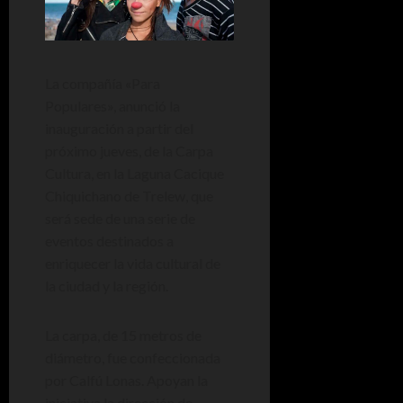
La compañía «Para
Populares», anunció la
inauguración a partir del
próximo jueves, de la Carpa
Cultura, en la Laguna Cacique
Chiquichano de Trelew, que
será sede de una serie de
eventos destinados a
enriquecer la vida cultural de
la ciudad y la región.
La carpa, de 15 metros de
diámetro, fue confeccionada
por Calfú Lonas. Apoyan la
iniciativa la dirección de