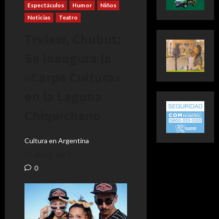
Espectáculos
Humor
Niños
Noticias
Teatro
Trelew, Chubut:
Se inaugura la
«Carpa Cultura»
en la Laguna
Chiquichano
Cultura en Argentina
abril 1, 2024
0