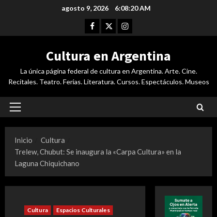
Saltar
agosto 9, 2026
6:08:21 AM
al
Facebook
Twitter
Instagram
contenido
Cultura en Argentina
La única página federal de cultura en Argentina. Arte. Cine.
Recitales. Teatro. Ferias. Literatura. Cursos. Espectáculos. Museos
Menú
principal
Inicio
Cultura
Trelew, Chubut: Se inaugura la «Carpa Cultura» en la
Laguna Chiquichano
Cultura
Espacios Culturales