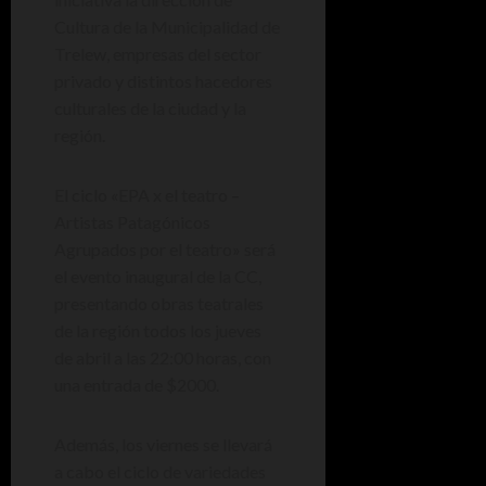
Cultura de la Municipalidad de
Trelew, empresas del sector
privado y distintos hacedores
culturales de la ciudad y la
región.
El ciclo «EPA x el teatro –
Artistas Patagónicos
Agrupados por el teatro» será
el evento inaugural de la CC,
presentando obras teatrales
de la región todos los jueves
de abril a las 22:00 horas, con
una entrada de $2000.
Además, los viernes se llevará
a cabo el ciclo de variedades