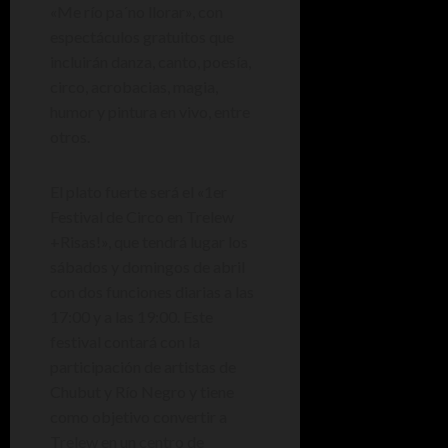
«Me río pa´no llorar», con
espectáculos gratuitos que
incluirán danza, canto, poesía,
circo, acrobacias, magia,
humor y pintura en vivo, entre
otros.
El plato fuerte será el «1er
Festival de Circo en Trelew
+Risas!», que tendrá lugar los
sábados y domingos de abril
con dos funciones diarias a las
17:00 y a las 19:00. Este
festival contará con la
participación de artistas de
Chubut y Río Negro y tiene
como objetivo convertir a
Trelew en un centro de