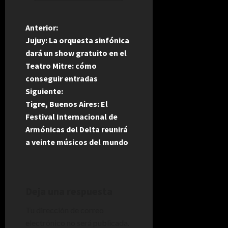
N
Anterior:
Jujuy: La orquesta sinfónica
a
dará un show gratuito en el
Teatro Mitre: cómo
v
conseguir entradas
e
Siguiente:
Tigre, Buenos Aires: El
g
Festival Internacional de
Armónicas del Delta reunirá
a
a veinte músicos del mundo
c
i
Deja una respuesta
ó
Tu dirección de correo
n
electrónico no será publicada.