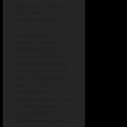
espectáculos circenses para
toda la familia. El costo de la
entrada será de $2000.
La compañía «Para
Populares», compuesta por
Giselle Martínez y Owen
González, trabajará para
hacer de la Carpa Cultura un
punto de encuentro entre la
cultura y la comunidad. Su
objetivo es visibilizar y
profesionalizar las
expresiones artísticas locales
y nacionales, para que los
artistas puedan vivir
dignamente de su profesión.