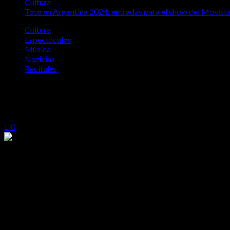
Cultura
Toto en Argentina 2024: entradas para el show del Movist
Cultura
Espectáculos
Música
Noticias
Recitales
Toto en Argentina 2024: entradas para el
abril 25, 2024
0
La legendaria banda estadounidense se presentará en Buenos Aires e
Toto se presentará el 22 de noviembre
en el Movistar Arena 
ENTRADAS PARA TOTO EN ARGENTINA 20
Los tickets estarán disponibles con la preventa exclusiva Santand