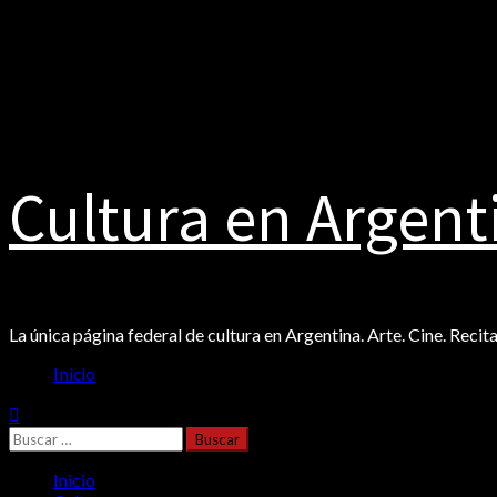
Saltar
agosto 6, 2026
al
Facebook
contenido
Twitter
Instagram
Cultura en Argent
La única página federal de cultura en Argentina. Arte. Cine. Recit
Menú
Inicio
principal
Buscar:
Inicio