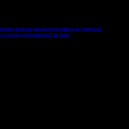
rcambio de libros poniendo bibliotecas en comercios
s y online: comienzan el 15 de mayo
 obligatorios están marcados con
*