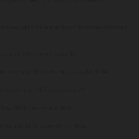
lina apunta a mejorar la respiración, aumentar la
Sánchez
y quienes asistan deben llevar ropa cómoda y
s a las 8.30 y los martes a las 16
s lunes a las 10.30 y los miércoles a las 14.30.
martes a las 14.30 y jueves a las 9
 Vega 505 los jueves a las 10.30
oles a las 16. Se suspende por lluvia