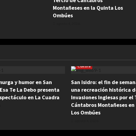
Tercio de Cántabros
Montañeses en la Quinta Los
Ombúes
agosto 4, 2026
Cultura
murga y humor en San
San Isidro: el fin de sema
Esa Te La Debo presenta
una recreación histórica d
spectáculo en La Cuadra
Invasiones Inglesas por el 
Cántabros Montañeses en 
6
Los Ombúes
agosto 4, 2026