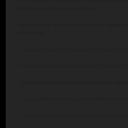
clases de yoga. El tipo de ejercicios de esta discip
flexibilidad y fortalecer el equilibrio.
Las clases serán guiadas por el profesor
Homero 
colchonetas.
– La Casa de la Cultura del parque 9 de Julio los lune
– Centro Cultural Mercedes Sosa en 9 de julio 720 lo
– Centro Cultural Don Bosco en Don Bosco 1886 los 
– La Casa del Bicentenario en avenida Adolfo de la
– La Casa Museo de la Ciudad en Salta 532 los miérc