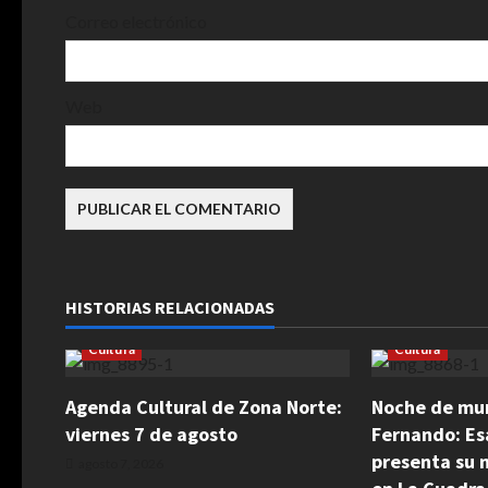
r
Correo electrónico
a
d
Web
a
s
HISTORIAS RELACIONADAS
Cultura
Cultura
Agenda Cultural de Zona Norte:
Noche de mur
viernes 7 de agosto
Fernando: Es
presenta su 
agosto 7, 2026