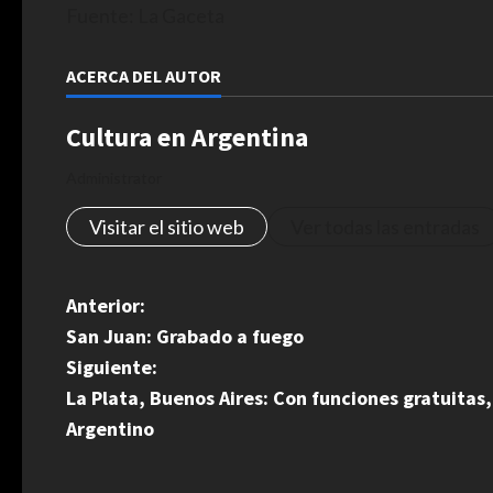
Fuente: La Gaceta
ACERCA DEL AUTOR
Cultura en Argentina
Administrator
Visitar el sitio web
Ver todas las entradas
N
Anterior:
San Juan: Grabado a fuego
a
Siguiente:
v
La Plata, Buenos Aires: Con funciones gratuitas,
Argentino
e