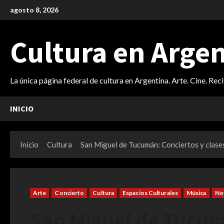
Saltar
agosto 8, 2026
al
contenido
Cultura en Arge
La única página federal de cultura en Argentina. Arte. Cine. Rec
INICIO
Inicio
Cultura
San Miguel de Tucumán: Conciertos y clases 
Arte
Concierto
Cultura
Espacios Culturales
Música
Not
San Miguel de Tucumá