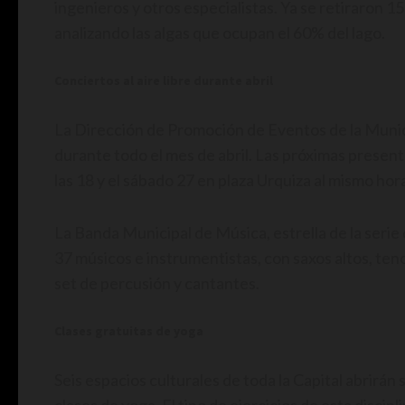
ingenieros y otros especialistas. Ya se retiraron 1
analizando las algas que ocupan el 60% del lago.
Conciertos al aire libre durante abril
La Dirección de Promoción de Eventos de la Munic
durante todo el mes de abril. Las próximas presen
las 18 y el sábado 27 en plaza Urquiza al mismo hor
La Banda Municipal de Música, estrella de la seri
37 músicos e instrumentistas, con saxos altos, ten
set de percusión y cantantes.
Clases gratuitas de yoga
Seis espacios culturales de toda la Capital abrirá