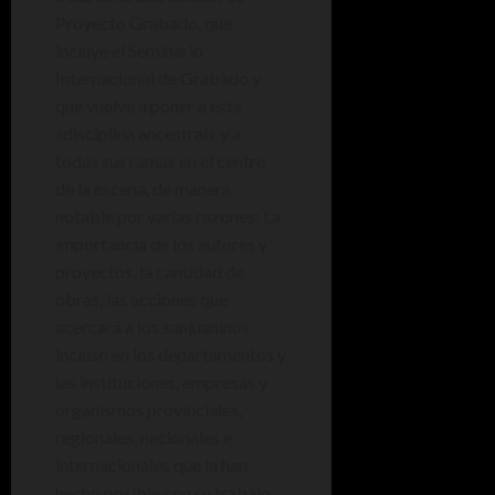
Proyecto Grabado, que
incluye el Seminario
Internacional de Grabado y
que vuelve a poner a esta
«disciplina ancestral» y a
todas sus ramas en el centro
de la escena, de manera
notable por varias razones: La
importancia de los autores y
proyectos, la cantidad de
obras, las acciones que
acercará a los sanjuaninos
incluso en los departamentos y
las instituciones, empresas y
organismos provinciales,
regionales, nacionales e
internacionales que la han
hecho posible con su trabajo