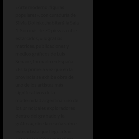
«Arte moderno, figuras
populares», con curaduría de
Silvia Dolinko, habitará la Sala
1. Son más de 70 piezas entre
estarcidos, xilografías,
matrices, publicaciones y
medios gráficos de Luis
Seoane, formado en España.
«Es la primera vez que en la
provincia se exhibe obra de
uno de los artistas más
significativos de la
modernidad argentina, uno de
los principales exploradores
dentro del grabado y la
gráfica», dice la reseña sobre
este artista que llegó a San
Juan en los ’50 para realizar