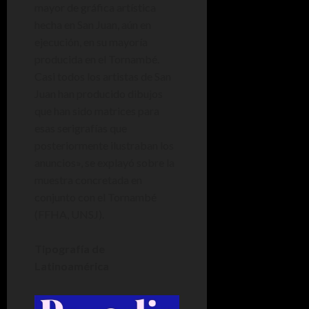
mayor de gráfica artística
hecha en San Juan, aún en
ejecución, en su mayoría
producida en el Tornambé.
Casi todos los artistas de San
Juan han producido dibujos
que han sido matrices para
esas serigrafías que
posteriormente ilustraban los
anuncios», se explayó sobre la
muestra concretada en
conjunto con el Tornambé
(FFHA, UNSJ).
Tipografía de
Latinoamérica