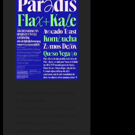
El Foyer recibirá la 9na Bienal
de Tipografía
Latinoamericana, de la mano
de la Facultad de Arquitectura,
Urbanismo y Diseño en
conjunto con el Museo.Es una