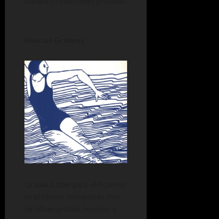
España y colecciones privadas.
Relatos Gráficos
La Sala 3 albergará «Afichismo
en el Museo Tornambé», más
de 50 serigrafías, bocetos y