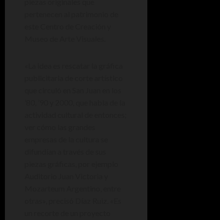
piezas originales que
pertenecen al patrimonio de
este Centro de Creación y
Museo de Arte Visuales.
«La idea es rescatar la gráfica
publicitaria de corte artístico
que circuló en San Juan en los
’80, ’90 y 2000, que habla de la
actividad cultural de entonces;
ver cómo las grandes
empresas de la cultura se
difundían a través de sus
piezas gráficas, por ejemplo
Auditorio Juan Victoria y
Mozarteum Argentino, entre
otras», precisó Díaz Ruiz. «Es
un recorte de un proyecto