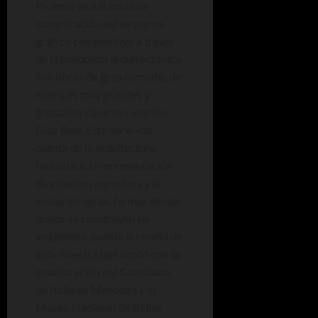
Piranesi va a la máxima
complicación del esquema
gráfico compositivo a través
de la búsqueda arquitectónica.
Son obras de gran formato, de
matrices muy grandes y
grabados clásicos», explicó
Díaz Ruiz. Esta serie «da
cuenta de la arquitectura
fantástica, la representación
de espacios opresivos y la
mutación de las formas desde
donde se construyen las
imágenes», cuenta la reseña de
esta muestra que contó con la
colaboración del Consulado
de Italia en Mendoza y el
Museo Nacional de Bellas