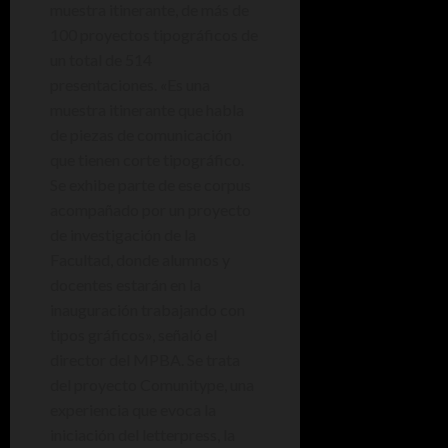
muestra itinerante, de más de
100 proyectos tipográficos de
un total de 514
presentaciones. «Es una
muestra itinerante que habla
de piezas de comunicación
que tienen corte tipográfico.
Se exhibe parte de ese corpus
acompañado por un proyecto
de investigación de la
Facultad, donde alumnos y
docentes estarán en la
inauguración trabajando con
tipos gráficos», señaló el
director del MPBA. Se trata
del proyecto Comunitype, una
experiencia que evoca la
iniciación del letterpress, la