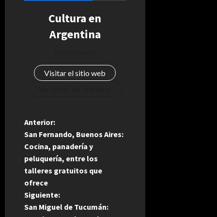
Cultura en
Argentina
Administrator
Visitar el sitio web
Ver todas las entradas
N
Anterior:
San Fernando, Buenos Aires:
a
Cocina, panadería y
peluquería, entre los
v
talleres gratuitos que
e
ofrece
Siguiente:
g
San Miguel de Tucumán: