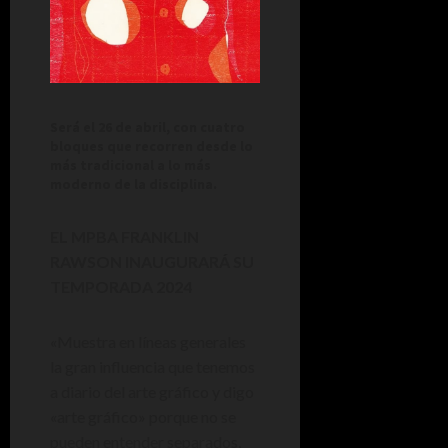
Será el 26 de abril, con cuatro
bloques que recorren desde lo
más tradicional a lo más
moderno de la disciplina.
EL MPBA FRANKLIN
RAWSON INAUGURARÁ SU
TEMPORADA 2024
«Muestra en líneas generales
la gran influencia que tenemos
a diario del arte gráfico y digo
«arte gráfico» porque no se
pueden entender separados,