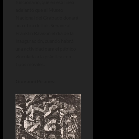
funcionario, que en esa línea
adelantó que el Museo
Nacional del Grabado donará
una obra de Luis Seoane al
Franklin Rawson el día de la
inauguración, cuando habrá
una actividad para el público
vinculada a la práctica con
tipos móviles.
Giovanni Piranesi