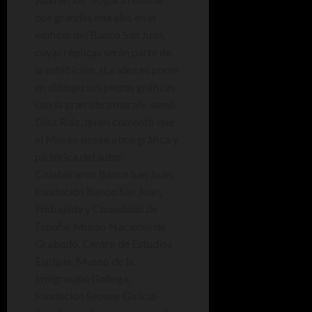
dos grandes murales en el
edificio del Banco San Juan,
cuyas réplicas serán parte de
la exhibición. «La idea es poner
en diálogo sus piezas gráficas
con la gran obra mural», sumó
Díaz Ruiz, quien comentó que
el Museo posee obra gráfica y
pictórica del autor.
Colaboraron Banco San Juan,
Fundación Banco San Juan,
Embajada y Consulado de
España, Museo Nacional de
Grabado, Centro de Estudios
Espigas, Museo de la
Emigración Gallega,
Fundación Seoane Galicia-