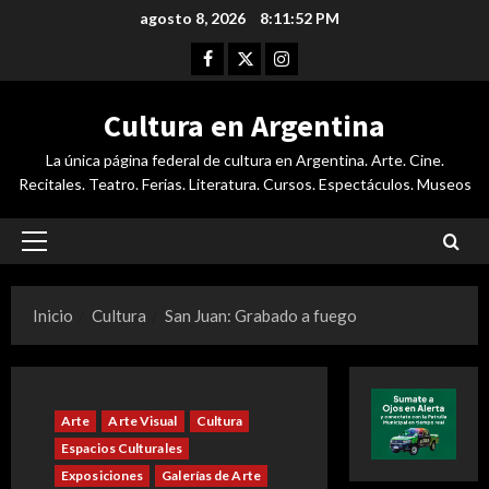
Saltar
agosto 8, 2026
8:11:53 PM
al
Facebook
Twitter
Instagram
contenido
Cultura en Argentina
La única página federal de cultura en Argentina. Arte. Cine.
Recitales. Teatro. Ferias. Literatura. Cursos. Espectáculos. Museos
Menú
principal
Inicio
Cultura
San Juan: Grabado a fuego
Arte
Arte Visual
Cultura
Espacios Culturales
Exposiciones
Galerías de Arte