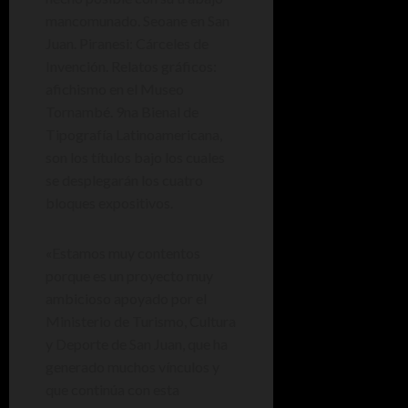
mancomunado. Seoane en San
Juan. Piranesi: Cárceles de
Invención. Relatos gráficos:
afichismo en el Museo
Tornambé. 9na Bienal de
Tipografía Latinoamericana,
son los títulos bajo los cuales
se desplegarán los cuatro
bloques expositivos.
«Estamos muy contentos
porque es un proyecto muy
ambicioso apoyado por el
Ministerio de Turismo, Cultura
y Deporte de San Juan, que ha
generado muchos vínculos y
que continúa con esta