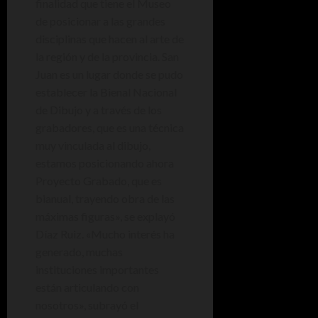
finalidad que tiene el Museo
de posicionar a las grandes
disciplinas que hacen al arte de
la región y de la provincia. San
Juan es un lugar donde se pudo
establecer la Bienal Nacional
de Dibujo y a través de los
grabadores, que es una técnica
muy vinculada al dibujo,
estamos posicionando ahora
Proyecto Grabado, que es
bianual, trayendo obra de las
máximas figuras», se explayó
Díaz Ruiz. «Mucho interés ha
generado, muchas
instituciones importantes
están articulando con
nosotros», subrayó el