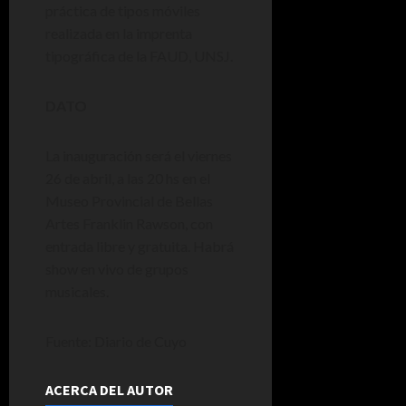
práctica de tipos móviles
realizada en la imprenta
tipográfica de la FAUD, UNSJ.
DATO
La inauguración será el viernes
26 de abril, a las 20 hs en el
Museo Provincial de Bellas
Artes Franklin Rawson, con
entrada libre y gratuita. Habrá
show en vivo de grupos
musicales.
Fuente: Diario de Cuyo
ACERCA DEL AUTOR