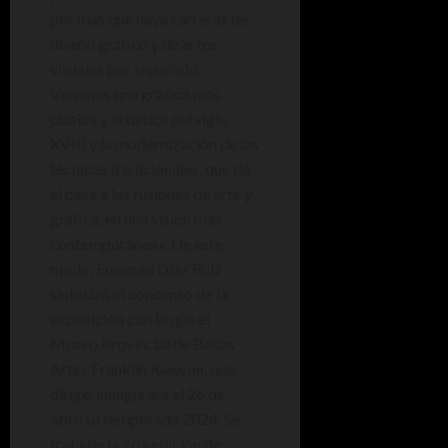
por más que haya carreras de
diseño gráfico y de artes
visuales por separado.
Veremos una gráfica más
clásica y artística del siglo
XVIII y la modernización de las
técnicas tradicionales, que da
el pase a las fusiones de arte y
gráfica, en una visión más
contemporánea». De este
modo, Emanuel Díaz Ruiz
sintetizó el concepto de la
exposición con la que el
Museo Provincial de Bellas
Artes Franklin Rawson, que
dirige, inaugurará el 26 de
abril su temporada 2024. Se
trata de la 2da edición de