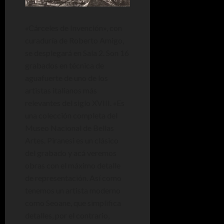
«Cárceles de Invención», con
curaduría de Roberto Amigo,
se desplegará en Sala 2. Son 16
grabados en técnica de
aguafuerte de uno de los
artistas italianos más
relevantes del siglo XVIII. «Es
una colección completa del
Museo Nacional de Bellas
Artes. Piranesi es un clásico
del grabado y acá veremos
obras con el máximo detalle
de representación. Así como
tenemos un artista moderno
como Seoane, que simplifica
detalles, por el contrario,