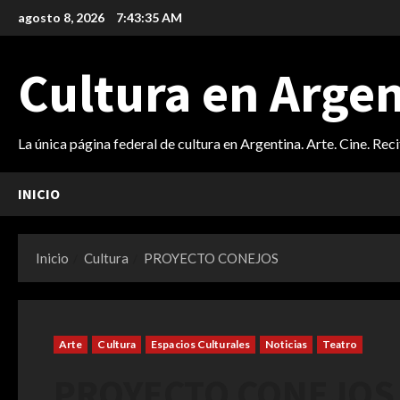
Saltar
agosto 8, 2026
7:43:37 AM
al
contenido
Cultura en Arge
La única página federal de cultura en Argentina. Arte. Cine. Rec
INICIO
Inicio
Cultura
PROYECTO CONEJOS
Arte
Cultura
Espacios Culturales
Noticias
Teatro
PROYECTO CONEJOS