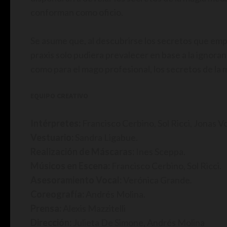
conforman como oficio.
Se asume que, al descubrirse los secretos que empl
praxis solo pudiera prevalecer en base a la ignoran
como para el mago profesional, los secretos de la
EQUIPO CREATIVO
Intérpretes:
Francisco Cerbino, Sol Ricci, Jonas V
Vestuario:
Sandra Ligabue.
Realización de Máscaras:
Ines Sceppa.
Músicos en Escena:
Francisco Cerbino, Sol Ricci.
Asesoramiento Vocal:
Verónica Grande.
Coreografía:
Andrés Molina.
Prensa:
Alexis Mazzitelli
Dirección:
Julieta De Simone, Andrés Molina