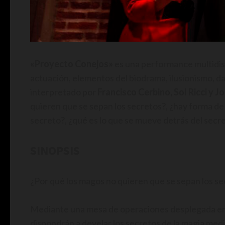
«Proyecto Conejos»
es una performance multidisc
actuación, elementos del biodrama, ilusionismo, da
interpretado por
Francisco Cerbino, Sol Ricci y 
quieren que se sepan los secretos?, ¿hay forma de
secreto?, ¿qué es lo que se mueve detrás del secr
SINOPSIS
¿Por qué los magos no quieren que se sepan los s
Mediante una mesa de operaciones desplegada en f
dispondrán a develar los secretos de la magia medi