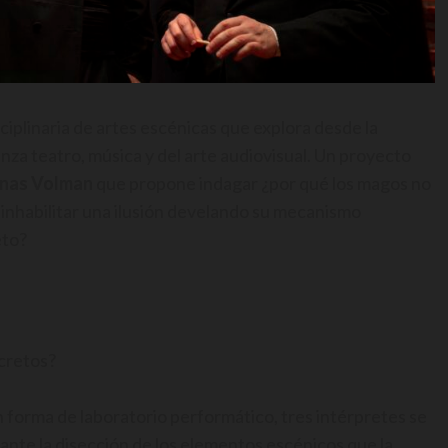
iplinaria de artes escénicas que explora desde la
nza teatro, música y del arte audiovisual. Un proyecto
Jonas Volman
que propone indagar ¿por qué los magos no
 inhabilitar una ilusión develando su mecanismo
eto?
ecretos?
orma de laboratorio performático, tres intérpretes se
ante la disección de los elementos escénicos que la