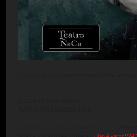
“Lo único que debe esperar un público de un mago 
SEGUNDA TEMPORADA
FUNCIONES SÁBADOS 20HS
Luego de una exitosa primera temporada,
«Proye
Molina
, volvió al
Teatro Ñaca
(
Julián Álvarez 924, 