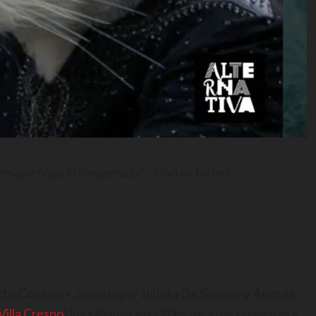
es que haga lo inesperado”
– Harlan Tarbell
cto Conejos»
, dirigida por
Julieta De Simone y Andrés
Villa Crespo
) los sábados a las 20hs para dar comienzo a