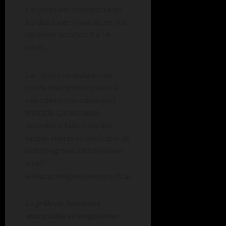
Las películas se proyectarán
los días lunes y martes, en dos
opciones horarias: 9 y 14
horas.
Las visitas se realizan con
previa inscripción, ya que la
sala cuenta con capacidad
limitada. Las escuelas,
docentes y talleristas que
tengan interés en participar de
este programa, deben enviar
email
a educacion@santarosa.gob.ar.
La grilla de funciones
anunciadas es la siguiente: