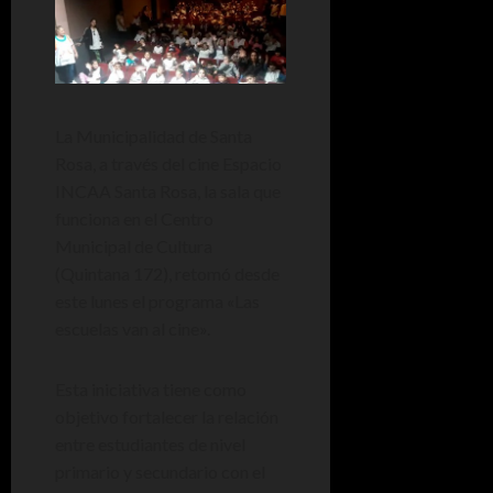
La Municipalidad de Santa
Rosa, a través del cine Espacio
INCAA Santa Rosa, la sala que
funciona en el Centro
Municipal de Cultura
(Quintana 172), retomó desde
este lunes el programa «Las
escuelas van al cine».
Esta iniciativa tiene como
objetivo fortalecer la relación
entre estudiantes de nivel
primario y secundario con el