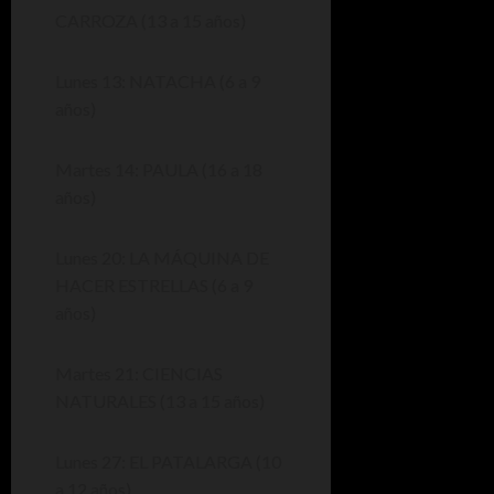
CARROZA (13 a 15 años)
Lunes 13: NATACHA (6 a 9
años)
Martes 14: PAULA (16 a 18
años)
Lunes 20: LA MÁQUINA DE
HACER ESTRELLAS (6 a 9
años)
Martes 21: CIENCIAS
NATURALES (13 a 15 años)
Lunes 27: EL PATALARGA (10
a 12 años)