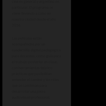
cine en general y argentino en
particular. El programa se
viene llevando a cabo en
nuestra ciudad desde el año
2016.
Las películas están
acompañadas por un
cuadernillo digital pedagógico
para docentes, como guía para
el trabajo posterior en clase,
con herramientas teórico-
prácticas que posibilitan
entender el camino y los roles
que se combinan para
desarrollar una pieza
audiovisual profesional.