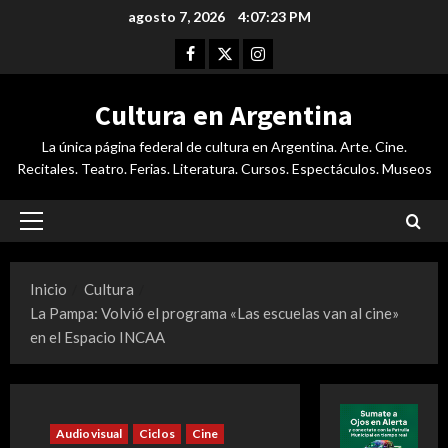
Saltar
agosto 7, 2026
4:07:23 PM
al
Facebook
Twitter
Instagram
contenido
Cultura en Argentina
La única página federal de cultura en Argentina. Arte. Cine.
Recitales. Teatro. Ferias. Literatura. Cursos. Espectáculos. Museos
Menú
principal
Inicio
Cultura
La Pampa: Volvió el programa «Las escuelas van al cine»
en el Espacio INCAA
Audiovisual
Ciclos
Cine