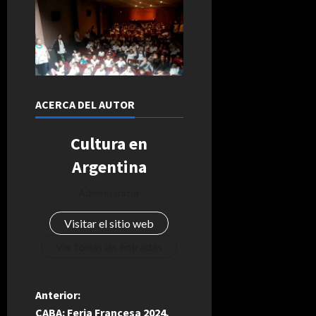
ACERCA DEL AUTOR
Cultura en
Argentina
Administrator
Visitar el sitio web
Ver todas las entradas
N
Anterior:
CABA: Feria Francesa 2024,