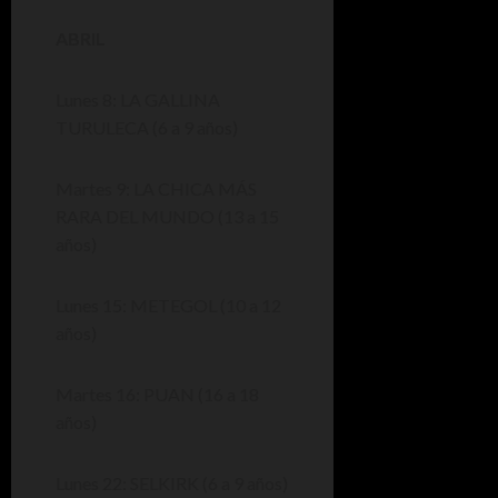
ABRIL
Lunes 8: LA GALLINA
TURULECA (6 a 9 años)
Martes 9: LA CHICA MÁS
RARA DEL MUNDO (13 a 15
años)
Lunes 15: METEGOL (10 a 12
años)
Martes 16: PUAN (16 a 18
años)
Lunes 22: SELKIRK (6 a 9 años)