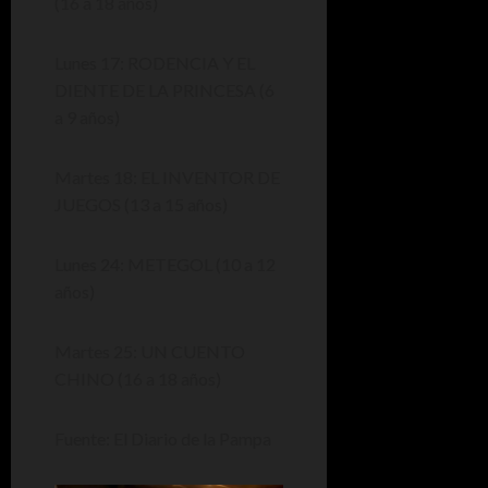
(16 a 18 años)
Lunes 17: RODENCIA Y EL
DIENTE DE LA PRINCESA (6
a 9 años)
Martes 18: EL INVENTOR DE
JUEGOS (13 a 15 años)
Lunes 24: METEGOL (10 a 12
años)
Martes 25: UN CUENTO
CHINO (16 a 18 años)
Fuente: El Diario de la Pampa