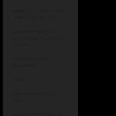
Martes 23: EL INVENTOR DE
JUEGOS (13 a 15 años)
Lunes 29: YANKA Y EL
ESPÍRITU DEL VOLCÁN (10 a
12 años)
Martes 30: LAS MOTITOS
(16 a 18 años)
MAYO
Lunes 6: NATACHA (6 a 9
años)
Martes 7: ESPERANDO LA