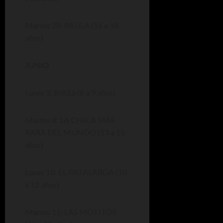
Martes 28: PAULA (16 a 18
años)
JUNIO
Lunes 3: BIKES (6 a 9 años)
Martes 4: LA CHICA MÁS
RARA DEL MUNDO (13 a 15
años)
Lunes 10: EL PATALARGA (10
a 12 años)
Martes 11: LAS MOTITOS