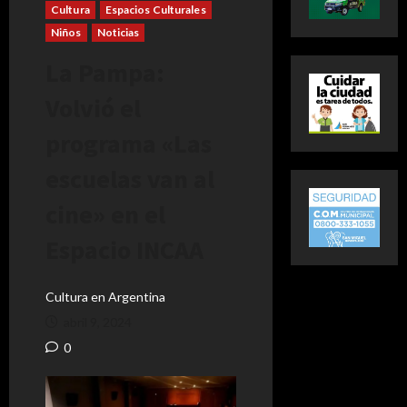
Cultura
Espacios Culturales
Niños
Noticias
La Pampa:
Volvió el
programa «Las
escuelas van al
cine» en el
Espacio INCAA
Cultura en Argentina
abril 9, 2024
0