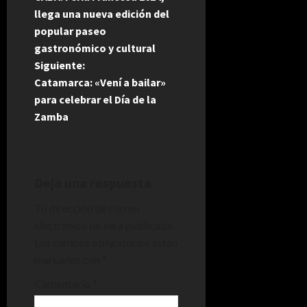
a
llega una nueva edición del
popular paseo
v
gastronómico y cultural
e
Siguiente:
Catamarca: «Vení a bailar»
g
para celebrar el Día de la
Zamba
a
c
i
Deja una respuesta
Tu dirección de correo
ó
electrónico no será publicada.
n
Los campos obligatorios están
marcados con
*
d
Comentario
*
e