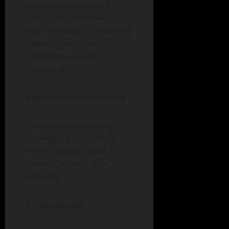
chocolates, Kakawa, 1,2
Crêpes, Mauricio Asta,
Morris Mousse, L’ Atelier de
Jimena Fuster, Les
Croquants
y
Noire
Pastelería.
Restaurantes y catering
Topinambour Catering,
Raclette, Le Troquet de
Henry, Almacén 1249,
Darton Cuisine
y
Uria
Raclette.
Otros puestos