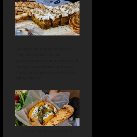
Su objetivo es promocionar
Francia a través de su
gastronomía y dar a conocer al
mundo la «excelencia» de sus
chefs, artesanos y productos
alimenticios.
(Foto: Lucullus – Prensa).