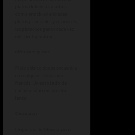
platos
dulces o salados,
como snack
, en entradas,
platos principales y en postres,
los pistachos ganan cada vez
más protagonismo.
Bifes para guisos
Plato clásico que se encuentra
en cualquier restaurante
francés. Un
estofado de
carne al vino en cocción
lenta
.
Chocolates
Originario de México, pero