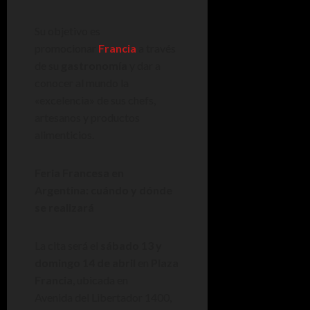
Su objetivo es
promocionar
Francia
a través
de su
gastronomía
y dar a
conocer al mundo la
«excelencia» de sus chefs,
artesanos y productos
alimenticios.
Feria Francesa en
Argentina: cuándo y dónde
se realizará
La cita será el
sábado 13 y
domingo 14 de abril
en
Plaza
Francia
, ubicada en
Avenida del Libertador 1400,