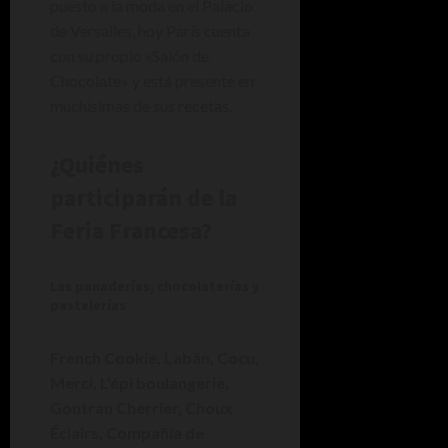
puesto a la moda en el Palacio
de Versalles, hoy París cuenta
con su propio «Salón de
Chocolate» y está presente en
muchísimas de sus recetas.
¿Quiénes
participarán de la
Feria Francesa?
Las panaderías, chocolaterías y
pastelerías
French Cookie, Labán, Cocu,
Merci, L’épi boulangerie,
Gontran Cherrier, Choux
Éclairs, Compañía de