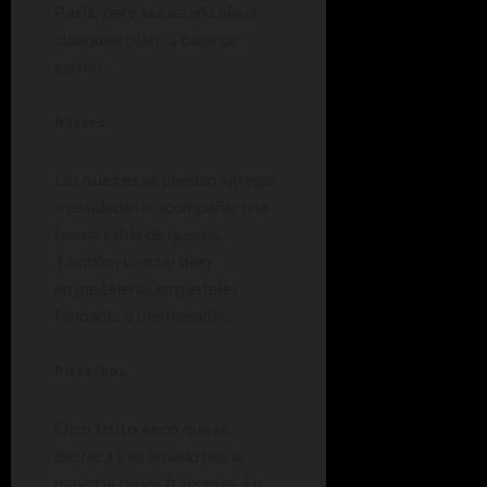
París,
pero la castaña eleva
cualquier plato a base de
carnes.
Nueces
Las
nueces
se pueden agregar
a ensaladas o acompañar una
buena tabla de quesos.
También va muy bien
en pastelería, en pasteles,
fondants o mermeladas.
Pistachos
Otro
fruto seco
que se
destaca y es amado por la
mayoría de los franceses. En