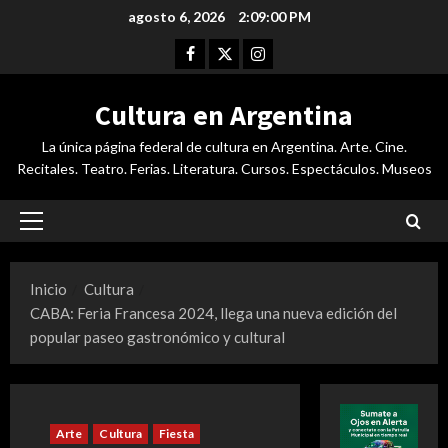
Saltar
agosto 6, 2026
2:09:01 PM
al
Facebook
Twitter
Instagram
contenido
Cultura en Argentina
La única página federal de cultura en Argentina. Arte. Cine.
Recitales. Teatro. Ferias. Literatura. Cursos. Espectáculos. Museos
Menú
principal
Inicio
Cultura
CABA: Feria Francesa 2024, llega una nueva edición del
popular paseo gastronómico y cultural
Arte
Cultura
Fiesta