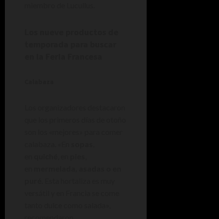
miembro de Lucullus.
Los nueve productos de
temporada para buscar
en la Feria Francesa
Calabaza
Los organizadores destacaron
que los primeros días de otoño
son los «mejores» para comer
calabaza. «En
sopas
,
en
quiché
, en
pies
,
en
mermelada, asadas o en
puré
. Esta hortaliza es muy
versátil y en Francia se come
tanto dulce como salada»,
recomendaron.