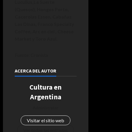
Lucullus,La Suerte
(Quesos), Hongos Porto,
Cacerolas Essen, Cabañas
Las Dinas, Franco Specialty
Coffee, Arc en ciel , Cheese
Market
y
Toro Azul.
Fuente: Cronista
ACERCA DEL AUTOR
Cultura en
Argentina
Administrator
Visitar el sitio web
Ver todas las entradas