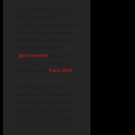
La Asociación Gastronómica
Francesa en Argentina
(
Lucullus
) celebrará una nueva
edición del clásico
mercado
al aire libre,
donde destacará
la temática
«deporte
y
gastronomía
«
que coincide
con los Juegos Olímpicos y
Paralímpicos de
París 2024
.
El evento gastronómico
llamado «
Goût de France
» se
realiza en cinco continentes
desde el 2015, por iniciativa
del Ministerio para Europa y
de Asuntos Exteriores y del
chef
Alain Ducasse
.