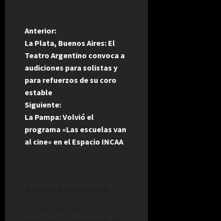
N
Anterior:
La Plata, Buenos Aires: El
a
Teatro Argentino convoca a
audiciones para solistas y
v
para refuerzos de su coro
e
estable
Siguiente:
g
La Pampa: Volvió el
programa «Las escuelas van
a
al cine» en el Espacio INCAA
c
i
Deja una respuesta
ó
Tu dirección de correo
electrónico no será publicada.