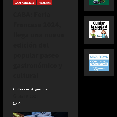
Gastronomía
Noticias
CABA: Feria
Francesa 2024,
llega una nueva
edición del
popular paseo
gastronómico y
cultural
Cultura en Argentina
abril 8, 2024
0