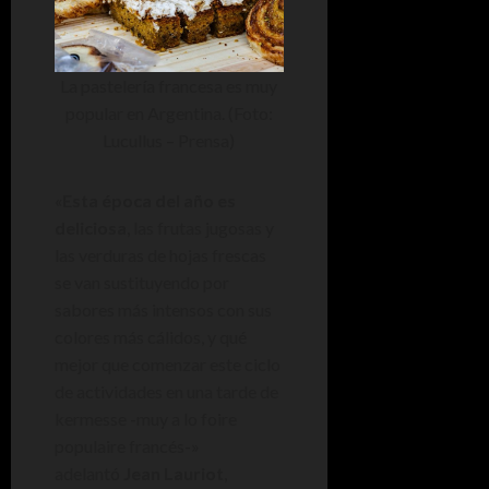
La pastelería francesa es muy
popular en Argentina. (Foto:
Lucullus – Prensa)
«
Esta época del año es
deliciosa
, las frutas jugosas y
las verduras de hojas frescas
se van sustituyendo por
sabores más intensos con sus
colores más cálidos, y qué
mejor que comenzar este ciclo
de actividades en una tarde de
kermesse -muy a lo foire
populaire francés-»
adelantó
Jean Lauriot
,