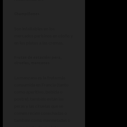
Champiñones
Son infaltables en los
mercados parisinos en otoño y
en los platos a las cremas.
Frutas de estación: pera,
ciruelas, manzanas
La manzana es la fruta más
consumida en Francia (tanto
como aperitivo, bebida o
postre), también están las
peras y las ciruelas que se
comen recién cosechadas o
también como mermeladas o