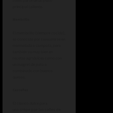
como parte de un plato
principal caliente.
Membrillo
El membrillo (siempre cocido),
es conocido por consumirse en
mermelada o compota, pero
también va muy bien en
recetas agridulces como con
un magret de pato o
combinado con buenos
quesos.
Castañas
El clásico dulce para
una
crèpe por las calles de