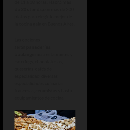
de 11 a 18 horas. Habrá
más
de 30 stands,
con más de 200
platos para elegir lo mejor de
la cocina gala en Buenos Aires.
Las opciones
serán
panaderías,
boulangeries
, restaurantes y
caterings, chocolaterías,
queserías, cafés de
especialidad, diversas
especialidades culinarias
francesas, ceramistas y hasta
equipamientos de cocina.