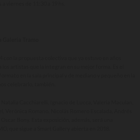
s a viernes de 11:30 a 19 hs.
la Galería Tramo
4 con la propuesta colectiva que ya estuvo en años
los artistas que la integran en su mejor forma. Es el
formato en la sala principal y de mediano y pequeño en la
os celebrarlo, también.
, Natalia Cacchiarelli, Ignacio de Lucca, Valeria Maculan,
nel, Verónica Romano, Nicolás Romero Escalada, Andrés
y Oscar Bony. Esta exposición, además, será una
O, que sigue a Smart Gallery abierta en 2018.