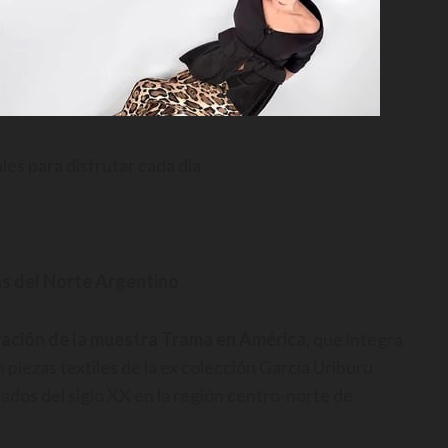
es para disfrutar cada día
as del Norte Argentino
ración de la muestra Trama en América
, que integra
iezas textiles de la ex colección García Uriburu
ados del siglo XX en la región centro-norte de