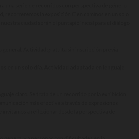
ta a una serie de recorridos con perspectiva de género
ad, recorreremos la exposición Cien caminos en un solo
uestra ciudad serán el puntapié inicial para el diálogo
 general. Actividad gratuita sin inscripción previa
nos en un solo día. Actividad adaptada en lenguaje
aje claro. Se trata de un recorrido por la exhibición
omunicación más efectiva a través de expresiones
e invitamos a reflexionar desde la perspectiva de
o general y a personas con dificultades en la