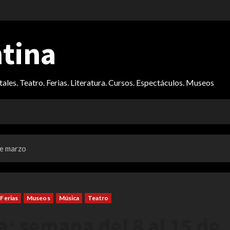
ntina
itales. Teatro. Ferias. Literatura. Cursos. Espectáculos. Museos
de marzo
Ferias
Museos
Música
Teatro
a: semana del 8 al 15 de