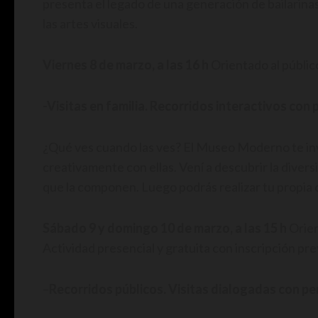
presenta el legado de una generación de bailarinas
las artes visuales.
Viernes 8 de marzo, a las 16 h
Orientado al público
-Visitas en familia. Recorridos interactivos c
¿Qué ves cuando las ves? El Museo Moderno te invi
creativamente con ellas. Vení a descubrir la divers
que la componen. Luego podrás realizar tu propia 
Sábado 9 y domingo 10 de marzo, a las 15 h
Orien
Actividad presencial y gratuita con inscripción pr
–
Recorridos públicos. Visitas dialogadas con 