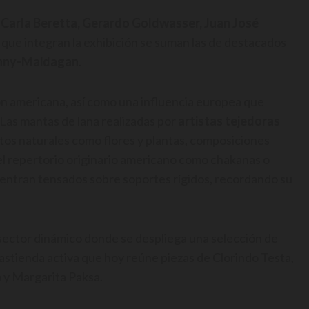
Carla Beretta, Gerardo Goldwasser, Juan José
que integran la exhibición se suman las de destacados
nny-Maidagan
.
ón americana, así como una influencia europea que
Las mantas de lana realizadas por
artistas tejedoras
os naturales como flores y plantas, composiciones
l repertorio originario americano como chakanas o
cuentran tensados sobre soportes rígidos, recordando su
 sector dinámico donde se despliega una selección de
 trastienda activa que hoy reúne piezas de Clorindo Testa,
o y Margarita Paksa.