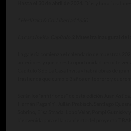
Hasta el 30 de abril de 2024.
Días y horarios: lune
*
Herlitzka & Co.
Libertad 1630
La casa invita. Capítulo 3
. Muestra inaugural de 
La galería comienza el calendario de muestras 202
anteriores y que en esta oportunidad permite ver a 
Capítulo 3 de La Casa Invita y habrá obras de gran 
trastienda que cumple 3 años en febrero y querem
Serán los “anfitriones” de esta edición Juan Astica
Hernán Paganini, Julián Prebisch, Santiago Ques
Sobrino, Elisa Strada, Lobo Velar, Pompi Gutnisky 
bienvenida para el lanzamiento del proyecto TRAM