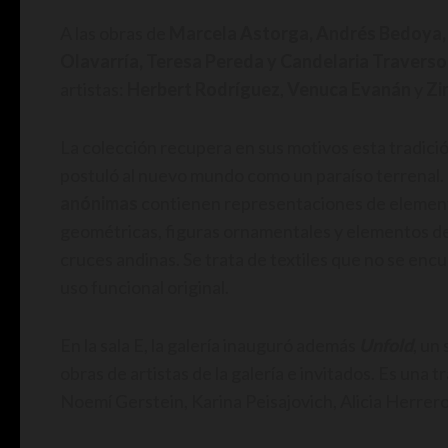
A las obras de
Marcela Astorga, Andrés Bedoya, 
Olavarría, Teresa Pereda y Candelaria Traverso
artistas:
Herbert Rodríguez
,
Venuca Evanán
y
Zi
La colección recupera en sus motivos esta tradici
postuló al nuevo mundo como un paraíso terrenal. 
anónimas
contienen representaciones de element
geométricas, figuras ornamentales y elementos de
cruces andinas. Se trata de textiles que no se en
uso funcional original.
En la sala E, la galería inauguró además
Unfold
, un
obras de artistas de la galería e invitados. Es una
Noemí Gerstein, Karina Peisajovich, Alicia Herrer