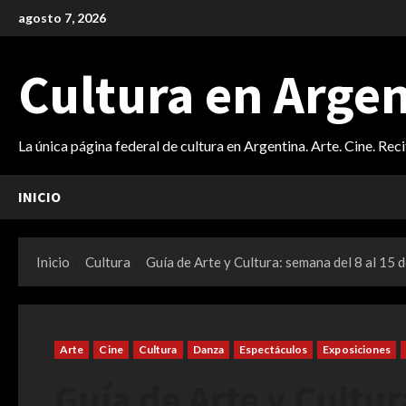
Saltar
agosto 7, 2026
al
contenido
Cultura en Arge
La única página federal de cultura en Argentina. Arte. Cine. Rec
INICIO
Inicio
Cultura
Guía de Arte y Cultura: semana del 8 al 15 
Arte
Cine
Cultura
Danza
Espectáculos
Exposiciones
Guía de Arte y Cultur