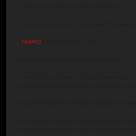
Producción y curaduría de Mariela Mayorga
Lunes a viernes de 14 a 19h.
hasta el 31 de marzo
*
TRAMO
– Av. Alvear 1580 – PB
Mes de las mujeres en el Museo Moderno
Durante el mes de marzo, el Museo Moderno prese
que incluye recorridos públicos, talleres para ado
-Recorridos públicos. Visitas dialogadas con 
En el mes de las mujeres, el equipo educativo invi
por las exhibiciones del museo. En esta oportunid