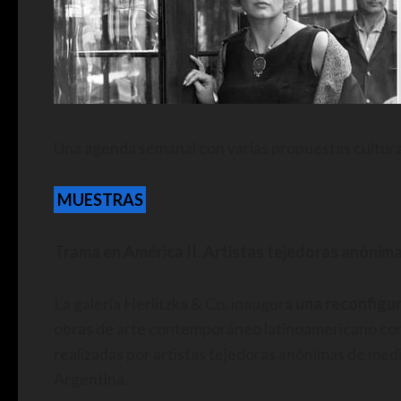
Una agenda semanal con varias propuestas cultural
MUESTRAS
Trama en América II. Artistas tejedoras anónim
La galería Herlitzka & Co. inaugura
una reconfigu
obras de arte contemporáneo latinoamericano con p
realizadas por artistas tejedoras anónimas de medi
Argentina.