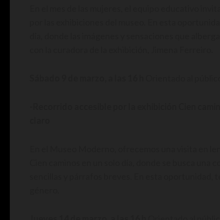
En el mes de las mujeres, el equipo educativo invi
por las exhibiciones del museo. En esta oportunid
día, donde las imágenes y sensaciones que alberga n
con la curadora de la exhibición, Jimena Ferreiro.
Sábado 9 de marzo, a las 16 h
Orientado al público
-Recorrido accesible por la exhibición Cien cami
claro
En el Museo Moderno, ofrecemos una visita en lengu
Cien caminos en un solo día, donde se busca una c
sencillas y párrafos breves. En esta oportunidad, t
género.
Jueves 14 de marzo, a las 16 h
Orientado al públic