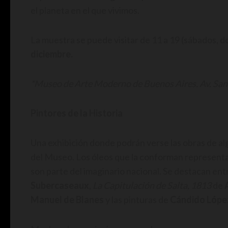
el planeta en el que vivimos.
La muestra se puede visitar de 11 a 19 (sábados, d
diciembre.
*Museo de Arte Moderno de Buenos Aires. Av. San
Pintores de la Historia
Una exhibición donde podrán verse las obras de al
del Museo. Los óleos que la conforman representan
son parte del imaginario nacional. Se destacan ent
Subercaseaux
,
La Capitulación de Salta, 1813
de
Manuel de Blanes
y las pinturas de
Cándido Lópe