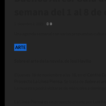
semana del 1 al 8 de
diciembre 2, 2023
0
Una agenda semanal con varias propuestas cultural
ARTE
Sobre el arte de la novela, de Iosi Havilio
El jueves 16 de noviembre a las 18, en el
Centro Cu
Proyecto La Línea Piensa
. Se trata de
Sobre el ar
La muestra podrá visitarse de miércoles a domingo
La Línea Piensa
es un proyecto creado por
Luis F