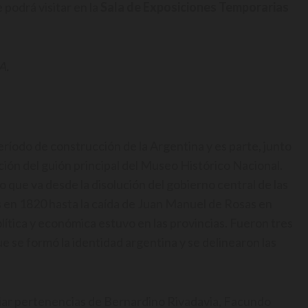
 podrá visitar en la
Sala de Exposiciones Temporarias
A.
ríodo de construcción de la Argentina y es parte, junto
ción del guión principal del Museo Histórico Nacional.
 que va desde la disolución del gobierno central de las
es en 1820 hasta la caída de Juan Manuel de Rosas en
política y económica estuvo en las provincias. Fueron tres
ue se formó la identidad argentina y se delinearon las
iar pertenencias de Bernardino Rivadavia, Facundo