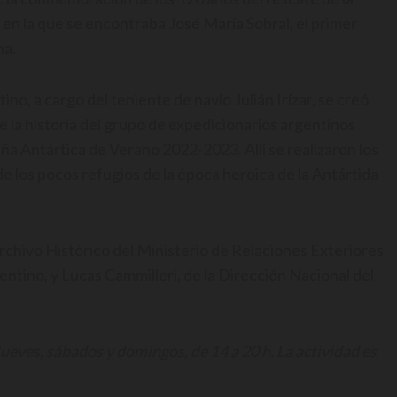
en la que se encontraba José María Sobral, el primer
na.
no, a cargo del teniente de navío Julián Irízar, se creó
 la historia del grupo de expedicionarios argentinos
aña Antártica de Verano 2022-2023. Allí se realizaron los
e los pocos refugios de la época heroica de la Antártida
rchivo Histórico del Ministerio de Relaciones Exteriores
entino, y Lucas Cammilleri, de la Dirección Nacional del
 jueves, sábados y domingos, de 14 a 20 h. La actividad es