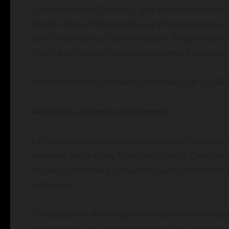
Quiroga, Manuel Dorrego, Juan Bautista Alberdi, J
Agustín Maza, Manuela Rosas y Florencia Varela, 
Juan Felipe Ibarra, Federico Rauch, Ángel Pacheco,
Vicente, el Chacho Peñaloza, así como retratos de l
*Museo Histórico Nacional. Defensa 1600 – CAB
Antártida. Un legado de soberanía
La Dirección Nacional del Antártico y el Instituto
Malvinas, Antártida y Atlántico Sur de la Cancillerí
Nación, presentan en el Centro Cultural Kirchner 
soberanía.
Creada a partir de un registro documental realizad
rinde homenaje a uno de nuestros hitos antárticos