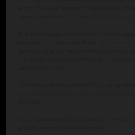
expedición sueca, liderada por Otto Nordenskjöld, 
argentino que hizo ciencia en la Antártida Argenti
A partir del rescate efectuado por el Estado argenti
una experiencia documental inmersiva, que recorre
durante su viaje a la isla Cerro Nevado en la Camp
trabajos de conservación del Refugio Suecia, uno d
que aún siguen en pie.
Participaron de este proyecto Teo Salvarrey, del A
y Culto, Pablo Fontana, del Instituto Antártico Arg
Antártico.
Hasta el domingo 17 de diciembre
, los miércoles,
gratuita y no requiere reserva previa.