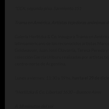
*CCK, segundo piso. Sarmiento 151
Trama en América. Artistas tejedoras anónimas d
Galería Herlitzka & Co. inaugura Trama en Améric
latinoamericano de los reconocidos artistas Marc
Goldwasser, Juan José Olavarría, Teresa Pereda y C
colección García Uriburu realizadas por artistas t
centro-norte de Argentina.
Lunes a viernes: 11:30 a 19 hs,
hasta el 29 de dic
*Herlitzka & Co. Libertad 1630 – Buenos Aires
A 18 minutos del sol