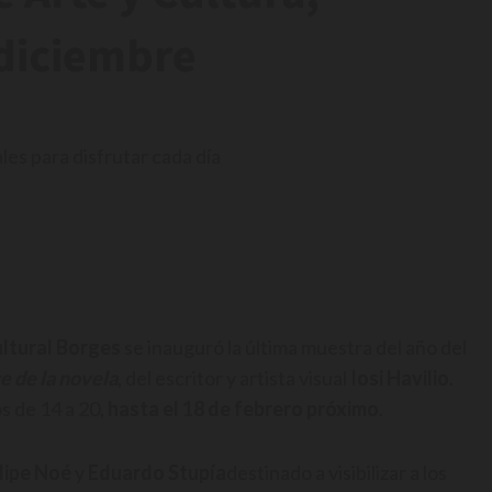
 diciembre
es para disfrutar cada día
ltural Borges
se inauguró la última muestra del año del
te de la novela
, del escritor y artista visual
Iosi Havilio
.
s de 14 a 20,
hasta el 18 de febrero próximo
.
elipe Noé
y
Eduardo Stupía
destinado a visibilizar a los