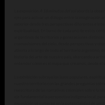
La exposición
A 18 minutos del sol
aborda la obser
ejes para activar un diálogo entre la imaginación ar
exterior desde tres perspectivas diferentes e inter
espiritualidad. En torno de cada uno de estos cent
argentinos de territorios y generaciones distinta
cosmovisiones del cielo, desde perspectivas y obj
abierta a lo largo de todo el territorio argentino, 
historia del arte de nuestro país, abarcando a art
entender cómo es el mapa que creamos, desde el sur,
La exhibición subraya los lazos populares, espiritua
nuestro territorio con las grandes preguntas sobre 
reescritura de las narrativas coloniales sobre la hi
eje fundamental la perspectiva indígena local, para l
exposición se sumerge en la potencialidad de sent