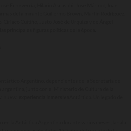
osé Echeverría, Hilario Ascasubi, José Mármol, Juan
armas del almirante Guillermo Brown, Martín Rodríguez,
 Ciriaco Cuitiño, Justo José de Urquiza y de Ángel
as principales figuras políticas de la época.
A
 Antártico Argentino, dependientes de la Secretaría de
a argentina, junto con el Ministerio de Cultura de la
la nueva
experiencia inmersiva
Antártida. Un legado de
o en la Antártida Argentina durante varios meses, la sala
: la conmemoración de los 120 años del rescate de la