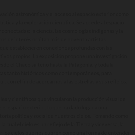
vación astronómica y el acceso al espacio exterior como
tística y la exploración científica. Se accede al espacio
conectadas: la ciencia, las cosmologías indígenas y la
ros de interés orbitan más de noventa artistas
s que establecieron conexiones profundas con las
etivos propios. La exposición propone una investigación
desde el Chaco salteño hasta la Patagonia, y toda la
istas tanto históricos como contemporáneos, para
 con el fin de acercarnos a las estrellas y sus reflejos.
les y científicos que vincularon la producción visual de
el espacio exterior, lo que ha dado lugar a una
storia política y social de nuestros cielos. Tomando como
a cual el cielo es un reflejo de la Tierra y viceversa, la
ir los cielos que nos cubren como una forma de entender