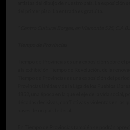
artistas del dibujo de nuestro país. La exposición se
del primer piso. La entrada es gratuita.
* Centro Cultural Borges, en Viamonte 525, C.A.B.
Tiempo de Provincias
Tiempo de Provincias es una exposición sobre el pe
a la exhibición Tiempo de Revolución, de la renova
Tiempo de Provincias es una exposición del período
Provincias Unidas y de la Liga de los Pueblos Libr
1852, una época en la que el eje de la vida social, 
décadas decisivas, conflictivas y violentas en las q
bases de un país federal.
En Tiempo de Provincias también se podrán aprec