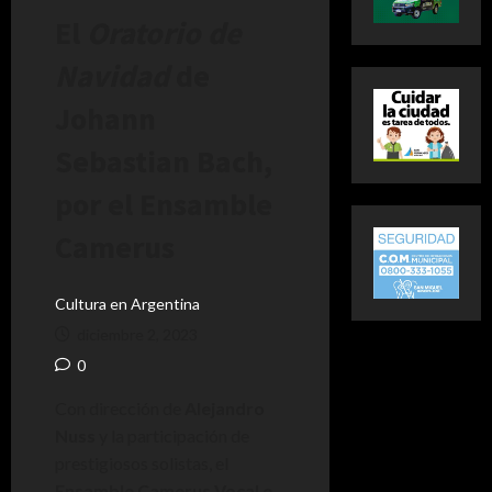
El
Oratorio de
Navidad
de
Johann
Sebastian Bach,
por el Ensamble
Camerus
Cultura en Argentina
diciembre 2, 2023
0
Con dirección de
Alejandro
Nuss
y la participación de
prestigiosos solistas, el
Ensamble Camerus Vocal e