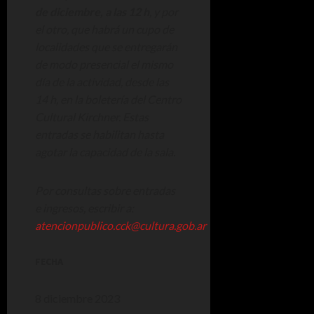
de diciembre, a las 12 h
,
y por
el otro, que habrá un cupo de
localidades que se entregarán
de modo presencial
el mismo
día de la actividad, desde las
14 h, en la boletería del Centro
Cultural Kirchner. Estas
entradas se habilitan hasta
agotar la capacidad de la sala.
Por consultas sobre entradas
e ingresos, escribir a:
atencionpublico.cck@cultura.gob.ar
FECHA
8 diciembre 2023