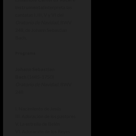
Instrumental
interpreta las
cantatas I, III, V y VI del
Oratorio de Navidad
, BWV
248, de Johann Sebastian
Bach.
Programa
Johann Sebastian
Bach
(1685-1750)
Oratorio de Navidad
, BWV
248
I. Nacimiento de Jesús
III. Adoración de los pastores
V. La estrella de Belén
VI. Adoración de los Reyes