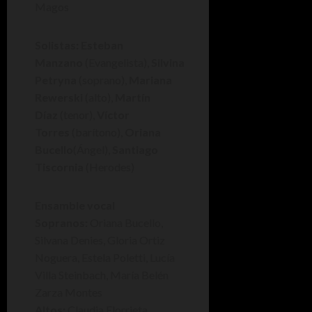
Magos
Solistas: Esteban
Manzano
(Evangelista),
Silvina
Petryna
(soprano),
Mariana
Rewerski
(alto),
Martín
Díaz
(tenor),
Víctor
Torres
(barítono),
Oriana
Bucello
(Ángel),
Santiago
Tiscornia
(Herodes)
Ensamble vocal
Sopranos:
Oriana Bucello,
Silvana Denies, Gloria Ortiz
Noguera, Estela Poletti, Lucía
Villa Steinbach, María Belén
Zarza Montes
Altos:
Claudia Elorrieta,