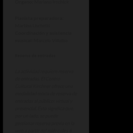
Órgano:
Mariano Irschick
Pianista preparadora
:
Martina Lischetti
Coordinación y asistencia
musical
: Marcelo Villalba
Reserva de entradas
La actividad requiere reserva
de entradas. El Centro
Cultural Kirchner ofrece una
modalidad mixta de reserva de
entradas al público: virtual y
presencial. Esto significa que,
por un lado, se puede
gestionar reserva previa en la
web a partir del
miércoles 6