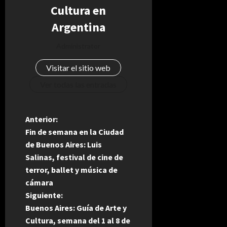
Cultura en
Argentina
Administrator
Visitar el sitio web
Ver todas las entradas
N
Anterior:
Fin de semana en la Ciudad
a
de Buenos Aires: Luis
Salinas, festival de cine de
v
terror, ballet y música de
e
cámara
Siguiente:
g
Buenos Aires: Guía de Arte y
Cultura, semana del 1 al 8 de