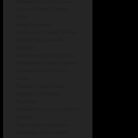
Violines II:
Cecilia Carnero,
Marcela Olivieri, Tamara
Bolla
Violas:
Valentina
Fuentemayor, Raquel Giuliani
Violoncello:
Hermann
Schreiner
Contrabajo:
Cristian Basto
Trompetas:
Valentín Garvie,
Osvaldo Lacunza, Pablo
Traine
Flautas:
Carolina Pérez
Bergliaffa, Elizabeth
Magazián
Oboes:
Horacio Laria, Marisa
Schmidt
Fagot:
Letizia Zucherino
Timbales:
Arauco Yepes