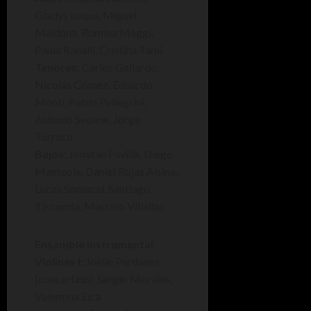
Gladys Luque, Miguel
Maidana, Romina Maggi,
Paula Ranalli, Cristina Tami
Tenores:
Carlos Gallardo,
Nicolás Gómez, Eduardo
Monti, Pablo Pellegrini,
Antonio Seoane, Jorge
Torraco
Bajos:
Jonatan Favilla, Diego
Manteola, Daniel Rojas Alsina,
Lucas Somacal, Santiago
Tiscornia, Marcelo Villalba
Ensamble instrumental
Violines I:
Joelle Perdaens
(concertino), Sergio Morales,
Valentina Sica