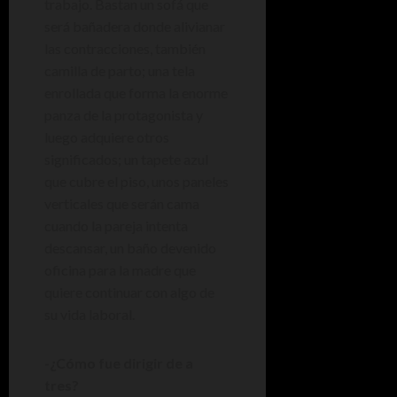
trabajo. Bastan un sofá que
será bañadera donde alivianar
las contracciones, también
camilla de parto; una tela
enrollada que forma la enorme
panza de la protagonista y
luego adquiere otros
significados; un tapete azul
que cubre el piso, unos paneles
verticales que serán cama
cuando la pareja intenta
descansar, un baño devenido
oficina para la madre que
quiere continuar con algo de
su vida laboral.
-¿Cómo fue dirigir de a
tres?