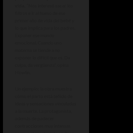
vida.
“Nos interesó sacar los
filtros e ir al hueso de ese
primer año de vida del bebé y
lo que implica para los padres.
Exponer ese mundo
emocional. Cuando uno
materna se tiende a no
exponer lo difícil que es. Da
culpa, da vergüenza”, opina
Howlin.
Un ejemplo: la obra muestra
cómo el parto está teñido de
ideas y sensaciones vinculadas
a la muerte. La protagonista,
además de padecer
contracciones muy intensas