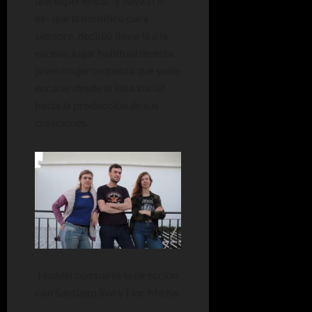
una experiencia -y vaya si lo
es- que la modificó para
siempre, decidió llevarla a la
escena, lugar habitual de esta
joven mujer orquesta que suele
encarar desde la idea inicial
hasta la producción de sus
creaciones.
Howlin comparte la dirección
con Santiago Swi y Flor Micha.