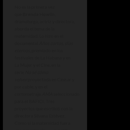
No es la primera vez
que
Brenda Howlin
,
dramaturga, actriz y directora,
aborda el tema de la
maternidad. Lo hizo en el
documental
Años cortos, días
eternos,
premiado en los
festivales de La Habana y en
La Mujer y el Cine, en la
serie
No sé cómo
volver
proyectada en Cine.ar y
por cable, y en el
cortometraje
AMA
seleccionado
para el BAFICI. Tres
proyectos que escribió con la
directora Silvana Estévez.
Como si la maternidad fuera