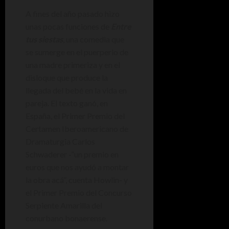
A fines del año pasado hizo
unas pocas funciones de
Entre
tus siestas
, una comedia que
se sumerge en el puerperio de
una madre primeriza y en el
disloque que produce la
llegada del bebé en la vida en
pareja. El texto ganó, en
España, el Primer Premio del
Certamen Iberoamericano de
Dramaturgia Carlos
Schwaderer -”un premio en
euros que nos ayudó a montar
la obra acá”, cuenta Howlin- y
el Primer Premio del Concurso
Serpiente Amarilla del
conurbano bonaerense.