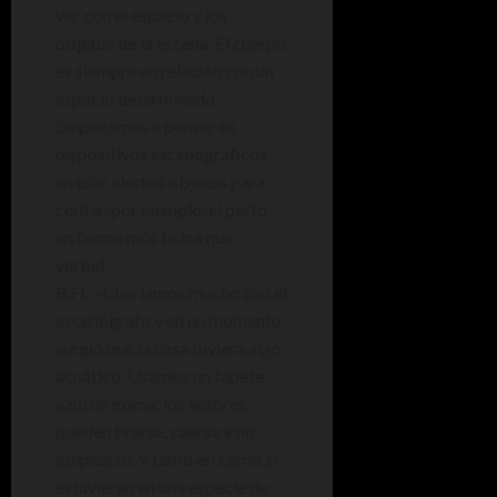
ver con el espacio y los
objetos de la escena. El cuerpo
es siempre en relación con un
espacio determinado.
Empezamos a pensar en
dispositivos escenográficos,
en usar ciertos objetos para
contar, por ejemplo, el parto
en forma más física que
verbal.
B.H.: -Charlamos mucho con el
escenógrafo y en un momento
surgió que la casa tuviera algo
acuático. Usamos un tapete
azul de goma: los actores
pueden tirarse, caerse y no
golpearse. Y también como si
estuvieran en una especie de