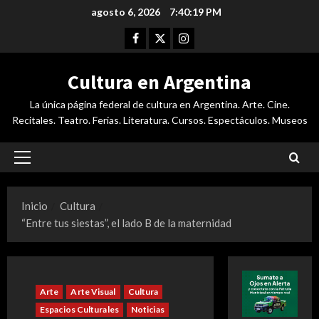
Saltar
agosto 6, 2026
7:40:20 PM
al
Facebook
Twitter
Instagram
contenido
Cultura en Argentina
La única página federal de cultura en Argentina. Arte. Cine.
Recitales. Teatro. Ferias. Literatura. Cursos. Espectáculos. Museos
Menú
principal
Inicio
Cultura
“Entre tus siestas”, el lado B de la maternidad
Arte
Arte Visual
Cultura
Espacios Culturales
Noticias