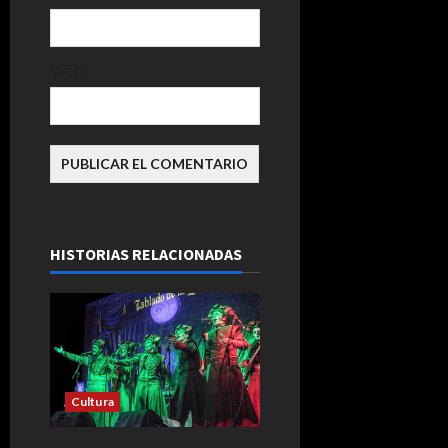
s
Web
HISTORIAS RELACIONADAS
Cultura