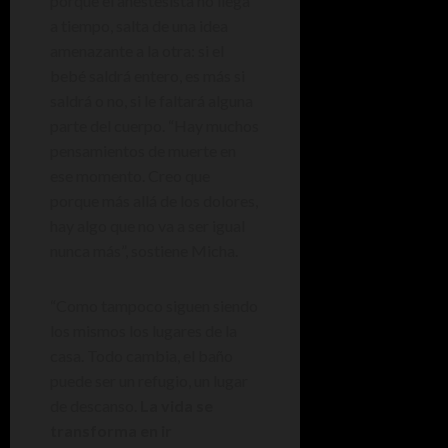
porque el anestesista no llega
a tiempo, salta de una idea
amenazante a la otra: si el
bebé saldrá entero, es más si
saldrá o no, si le faltará alguna
parte del cuerpo. “Hay muchos
pensamientos de muerte en
ese momento. Creo que
porque más allá de los dolores,
hay algo que no va a ser igual
nunca más”, sostiene Micha.
“Como tampoco siguen siendo
los mismos los lugares de la
casa. Todo cambia, el baño
puede ser un refugio, un lugar
de descanso.
La vida se
transforma en ir