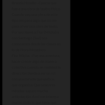
Brenda Howlin: -Quería que
fuera una obra de teatro físico.
Cuando veo una obra de este
tipo me pasa algo que no me
pasa al ver una obra de texto.
Por eso llamé a Flor (Micha) y
con Santiago (Swi) nos
conocemos desde las clases en
lo de Nora Moseinco.
Flor Micha: -Fue una aventura,
hacer crecer algo de manera
colectiva cuando en realidad la
dirección tiende a ser un rol
con una mirada que unifica,
que organiza. Que sean tres
miradas supuso mucha
articulación. A mi me interesa
mucho todo lo que tiene que