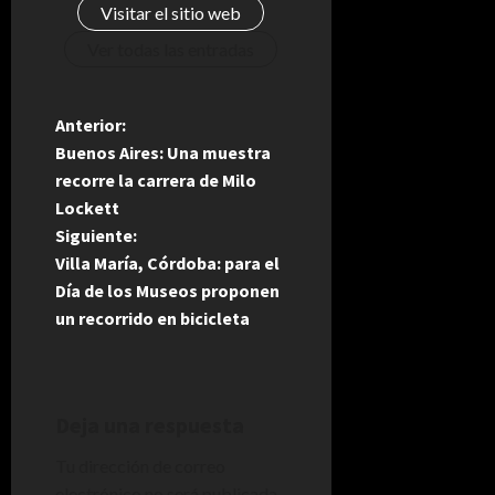
Visitar el sitio web
Ver todas las entradas
N
Anterior:
Buenos Aires: Una muestra
a
recorre la carrera de Milo
Lockett
v
Siguiente:
e
Villa María, Córdoba: para el
Día de los Museos proponen
g
un recorrido en bicicleta
a
c
Deja una respuesta
i
Tu dirección de correo
electrónico no será publicada.