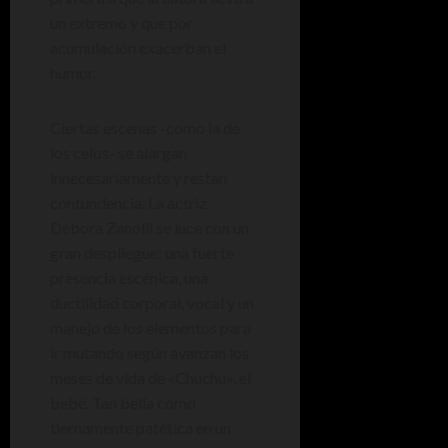
un extremo y que por
acumulación exacerban el
humor.
Ciertas escenas -como la de
los celos- se alargan
innecesariamente y restan
contundencia. La actriz
Débora Zanolli se luce con un
gran despliegue: una fuerte
presencia escénica, una
ductilidad corporal, vocal y un
manejo de los elementos para
ir mutando según avanzan los
meses de vida de «Chuchu», el
bebé. Tan bella como
tiernamente patética en un