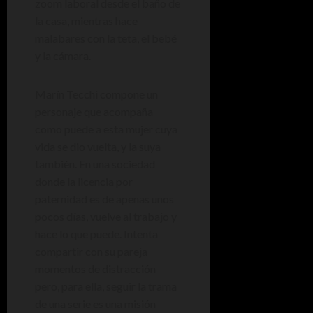
zoom laboral desde el baño de
la casa, mientras hace
malabares con la teta, el bebé
y la cámara.
Marín Tecchi compone un
personaje que acompaña
como puede a esta mujer cuya
vida se dio vuelta, y la suya
también. En una sociedad
donde la licencia por
paternidad es de apenas unos
pocos días, vuelve al trabajo y
hace lo que puede. Intenta
compartir con su pareja
momentos de distracción
pero, para ella, seguir la trama
de una serie es una misión