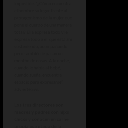
imposible. “¿Cómo encuentra
el hombre su lugar frente al
protagonismo de la mujer que
pone el cuerpo de una manera
total? Ella expresa todo y le
expresa todo a él, que está ahí
sosteniendo, acompañando
pero también le pasan un
montón de cosas. A la noche,
cuando le habla al bebé,
cuando sueña, encuentra
espacio para expresarse”,
advierte Swi.
Lxs tres directores son
madres y padres con hijxs
chicxs y conocen en carne
propia esa etapa de la