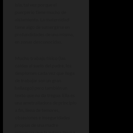
isla, tal vez porque el
puerperio tiene mucho de
aislamiento. La maternidad
tiene algo de sumergirse en
profundidades de una misma,
en zonas desconocidas.
Mucho trabajo físico (las
caídas al suelo del padre, los
desplomes cada vez que llega
de trabajar son un gran
hallazgo) pero también un
texto que no da tregua. Ella es
una ametralladora de principio
a fin, llena de temores,
obsesiones e inseguridades
propias de una madre
primeriza que la autora lleva a