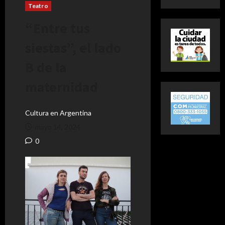
Teatro
“Entre tus
siestas”, el lado
B de la
maternidad
Cultura en Argentina
mayo 14, 2024
0