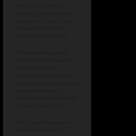
Artes Circenses de la
USAM
con una mirada muy
anclada en lo corporal, como
lo demostró en el exitoso
espectáculo
Consagrada
.
“El texto es tan potente,
tiene tanto humor que el
desafío fue que esa
intensidad no se perdiera
en la puesta y que fuera una
suerte de danza en el
sentido del movimiento, de
la fluidez”,
explica Micha.
Este es uno de los aspectos
más sorprendentes del