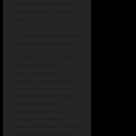
comicidad que se encadenan
como un vendaval y exponen el
lado b de la maternidad.
“La maternidad es un tema que
me convoca, que me genera
crisis, cosas hermosas y
horribles a la vez.
Estoy día a
día atravesada por este
tema y el teatro es la
manera de convertirlo en
poesía, en humor
”, afirma la
autora a
Página/12
. Howlin
comparte la dirección
con
Santiago Swi (ya
trabajaron en
Wake Up
Susan
y
Jessi, Jenny & John
) y
con Flor Micha, egresada de