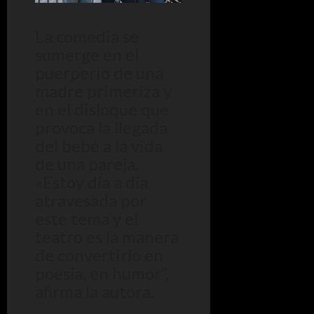
La comedia se
sumerge en el
puerperio de una
madre primeriza y
en el disloque que
provoca la llegada
del bebé a la vida
de una pareja.
«Estoy día a día
atravesada por
este tema y el
teatro es la manera
de convertirlo en
poesía, en humor”,
afirma la autora.