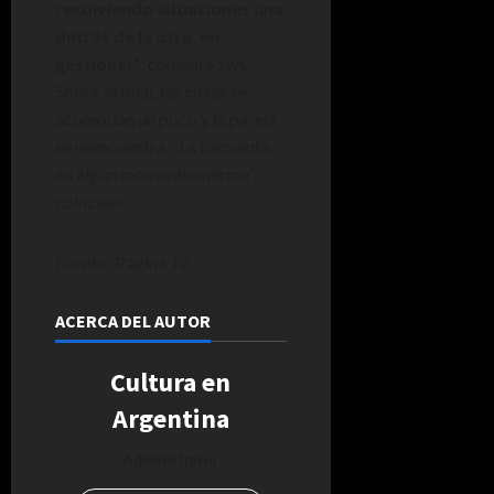
resolviendo situaciones una
detrás de la otra, en
gestionar”
, comenta Swi.
Sobre el final, las cosas se
acomodan un poco y la pareja
se reencuentra. “La tormenta
en algún momento merma”,
coinciden.
Fuente: Página 12
ACERCA DEL AUTOR
Cultura en
Argentina
Administrator