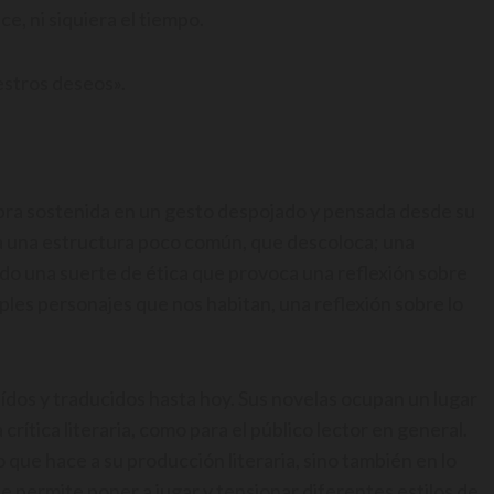
e, ni siquiera el tiempo.
estros deseos».
a obra sostenida en un gesto despojado y pensada desde su
ta una estructura poco común, que descoloca; una
do una suerte de ética que provoca una reflexión sobre
iples personajes que nos habitan, una reflexión sobre lo
ídos y traducidos hasta hoy. Sus novelas ocupan un lugar
crítica literaria, como para el público lector en general.
 que hace a su producción literaria, sino también en lo
 permite poner a jugar y tensionar diferentes estilos de