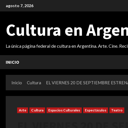
Saltar
agosto 7, 2026
al
contenido
Cultura en Arge
La única página federal de cultura en Argentina. Arte. Cine. Rec
INICIO
Inicio
Cultura
EL VIERNES 20 DE SEPTIEMBRE ESTREN
Arte
Cultura
Espacios Culturales
Espectáculos
Teatro
EL VIERNES 20 DE S