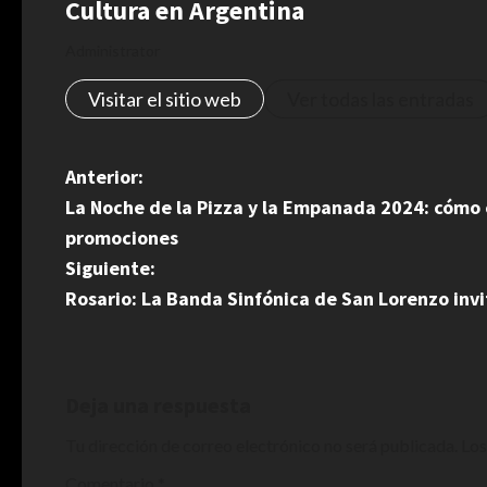
Cultura en Argentina
Administrator
Visitar el sitio web
Ver todas las entradas
N
Anterior:
La Noche de la Pizza y la Empanada 2024: cómo 
a
promociones
v
Siguiente:
Rosario: La Banda Sinfónica de San Lorenzo invi
e
g
a
Deja una respuesta
Tu dirección de correo electrónico no será publicada.
Los
c
Comentario
*