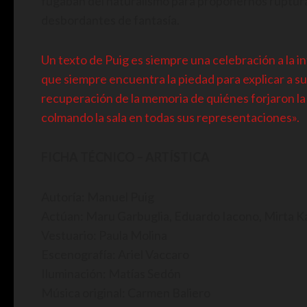
fugaban del naturalismo para proponernos ruptura
desbordantes de fantasía.
Un texto de Puig es siempre una celebración a la i
que siempre encuentra la piedad para explicar a s
recuperación de la memoria de quiénes forjaron la 
colmando la sala en todas sus representaciones».
FICHA TÉCNICO – ARTÍSTICA
Autoría: Manuel Puig
Actúan: Maru Garbuglia, Eduardo Iacono, Mirta Kat
Vestuario: Paula Molina
Escenografía: Ariel Vaccaro
Iluminación: Matías Sedón
Música original: Carmen Baliero