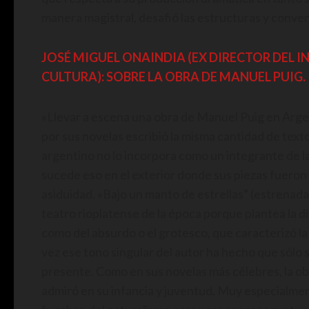
manera magistral, desafió las estructuras y conv
JOSÉ MIGUEL ONAINDIA
(EX DIRECTOR DEL 
CULTURA): SOBRE LA OBRA DE MANUEL PUIG.
«Llevar a escena una obra de Manuel Puig en Argent
por sus novelas escribió la misma cantidad de texto
argentino no lo incorpora como un integrante de l
sucede eso en el exterior donde sus piezas fuero
asiduidad. «Bajo un manto de estrellas” (estrenada 
teatro rioplatense de la época porque plantea la di
como del absurdo o el grotesco, que caracterizó la
vez ese tono singular del autor ha hecho que sólo 
presente. Como en sus novelas más célebres, la obr
admiró en su infancia y juventud. Muy especialmen