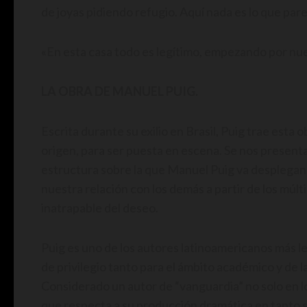
de joyas pidiendo refugio. Aquí nada es lo que parec
«En esta casa todo es legítimo, empezando por nu
LA OBRA DE MANUEL PUIG.
Escrita durante su exilio en Brasil, Puig trae est
origen, para ser puesta en escena. Se nos presen
estructura sobre la que Manuel Puig va desplegan
nuestra relación con los demás a partir de los múlt
inatrapable del deseo.
Puig es uno de los autores latinoamericanos más le
de privilegio tanto para el ámbito académico y de la 
Considerado un autor de “vanguardia” no solo en lo
que respecta a su producción dramática en tanto se