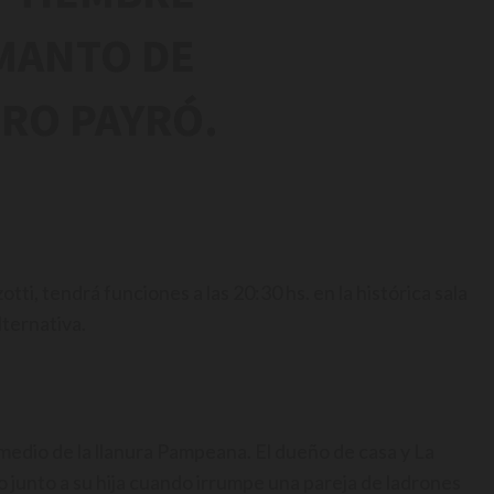
MANTO DE
TRO PAYRÓ.
tti, tendrá funciones a las 20:30 hs. en la histórica sala
ternativa.
 medio de la llanura Pampeana. El dueño de casa y La
 junto a su hija cuando irrumpe una pareja de ladrones