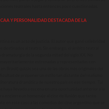
enciones teatrales hasta entonces poco cuestionadas.
INCAA Y PERSONALIDAD DESTACADA DE LA
ina es un acto de justicia. El autor que ganó celebridad
s destinados al teatro. Sin embargo, el ámbito teatral
a dramaturgia de la segunda mitad del siglo XX. No
n mayoritariamente estrenadas y representadas con
en Brasil) quizás sea una de las obras más originales del
ficultad de proponer un estilo tan distante del realismo
 literatura dramática de nuestro país en ese tiempo. Tal
se haya llevado a escena en una oportunidad anterior a la
a encierra un homenaje al cine de ilusión que tanto
te en este caso a las comedias del cine argentino que se