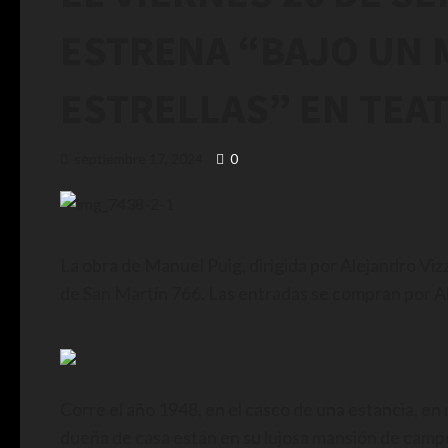
ESTRENA “BAJO UN 
ESTRELLAS” EN TEA
septiembre 17, 2024
0
La obra de Manuel Puig, dirigida por Alejandro Vizzo
de San Martín 766. Las entradas se compran por Al
Corre el año 1948, en el casco de una estancia, en
dueña de casa están en su lujosa mansión de campo