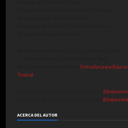
Coreografía: Marcela Robbio
Prensa: Nico Matías Urra y Pablito Lancone
Redes sociales: Nico Matías Urra
Asistencia de dirección: Julia Pérez Alfaro
Dirección: Alejandro Vizzotti
📅 Funciones: Viernes 20:30 hs. (desde el 20/9)
📍 Teatro: Teatro Payró (San Martín 766)
🎟️ Entradas por Alternativa:
Entradas para Bajo u
Teatral
Instagram: Bajo un manto de estrellas (
@bajounma
Facebook: Bajo un manto de estrellas (
@bajounman
ACERCA DEL AUTOR