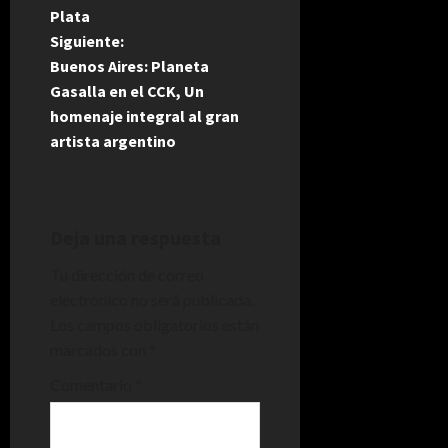
v
Plata
e
Siguiente:
Buenos Aires: Planeta
g
Gasalla en el CCK, Un
homenaje integral al gran
a
artista argentino
c
i
Deja una respuesta
ó
Tu dirección de correo
n
electrónico no será publicada.
Los campos obligatorios están
d
marcados con
*
e
Comentario
*
e