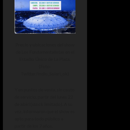
Precio y ubicaciones del show
de Los Fundamentalistas en el
Estadio Único de La Plata.
(Foto:
Twitter/Indio_Solari_ok)
Y en puntos de venta, sin costo
de servicio, partir del lunes 22
de abirl (stock limitado). A su
vez, informaron que el show es
apto para todo público a
partir de los 7 años.