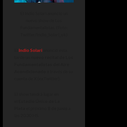
El Indio Solari anunció un
nuevo show de Los
Fundamentalistas. (Foto:
Twitter/Indio_Solari_ok)
El
Indio Solari
anunció esta
tarde un
nuevo recital de Los
Fundamentalistas del Aire
Acondicionado
a través de su
cuenta de X (exTwitter).
El show tendrá lugar en
el
Estadio Único de La
Plata
el próximo
8 de junio
a
las 20.30 HS.