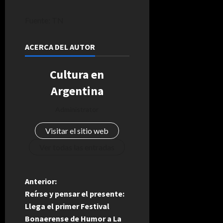
Fuente: TN
ACERCA DEL AUTOR
Cultura en
Argentina
Administrator
Visitar el sitio web
Ver todas las entradas
N
Anterior:
Reírse y pensar el presente:
a
Llega el primer Festival
Bonaerense de Humor a La