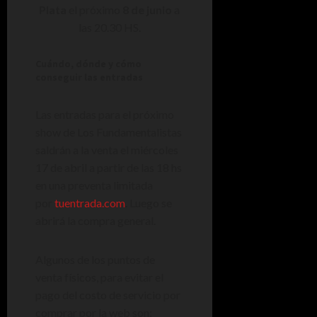
Plata
el próximo
8 de junio
a
las 20.30 HS.
Cuándo, dónde y cómo
conseguir las entradas
Las entradas para el próximo
show de Los Fundamentalistas
saldrán a la venta el miércoles
17 de abril a partir de las 18 hs
en una preventa limitada
por
tuentrada.com
. Luego se
abrirá la compra general.
Algunos de los puntos de
venta físicos, para evitar el
pago del costo de servicio por
comprar por la web son: