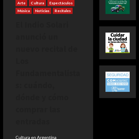
Arte
Cultura
Espectáculos
Música
Noticias
Recitales
El Indio Solari
anunció un
nuevo recital de
Los
Fundamentalista
s: cuándo,
dónde y cómo
comprar las
entradas
Cultura en Argentina