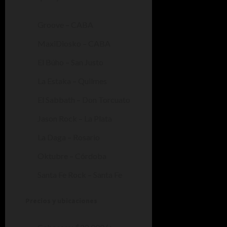
Groove – CABA
MaxiDiosko – CABA
El Búho – San Justo
La Estaka – Quilmes
El Sabbath – Don Torcuato
Jason Rock – La Plata
La Daga – Rosario
Oktubre – Córdoba
Santa Fe Rock – Santa Fe
Precios y ubicaciones