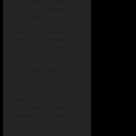
en el público «
– Paula Reneé
Larrousse (Las Palabras y las
Cosas, Radio 10)
«
Con una gran disposición
escénica y un buen trabajo
actoral, esta obra espera
convertirse en un clásico de la
Av. Corrientes. «
– Gean Pool
Uceda (Alerta Cultural)
«
El argumento es una muestra
de humanidad a la que el
director le pone su impronta
para obtener un atrapante
producto final «
– Estela
Gómez (Cultura del Ser)