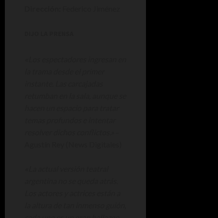
Dirección:
Federico Jiménez
DIJO LA PRENSA
«
Los espectadores ingresan en
la trama desde el primer
instante. Las carcajadas
retumban en la sala, aunque se
hacen un espacio para tratar
temas profundos e intentar
resolver dichos conflictos.»
–
Agustín Rey (News Digitales)
«
La actual versión teatral
argentina no se queda atrás.
Los actores y actrices están a
la altura de tan inmenso guión,
cada uno es un gran hallazgo