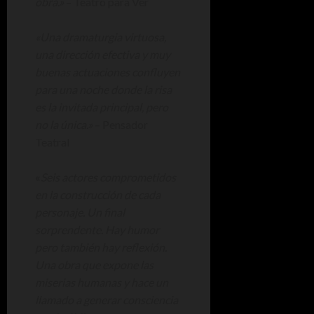
obra.»
– Teatro para Ver
«Una dramaturgia virtuosa,
una dirección efectiva y muy
buenas actuaciones confluyen
para una noche donde la risa
es la invitada principal, pero
no la única.»
– Pensador
Teatral
«
Seis actores comprometidos
en la construcción de cada
personaje. Un final
sorprendente. Hay humor
pero también hay reflexión.
Una obra que expone las
miserias humanas y hace un
llamado a generar consciencia