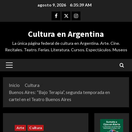
Saltar
agosto 9, 2026
6:35:40 AM
al
Facebook
Twitter
Instagram
contenido
Cultura en Argentina
La única página federal de cultura en Argentina. Arte. Cine.
Recitales. Teatro. Ferias. Literatura. Cursos. Espectáculos. Museos
Menú
principal
Inicio
Cultura
Buenos Aires: “Bajo Terapia”, segunda temporada en
cartel en el Teatro Buenos Aires
Arte
Cultura