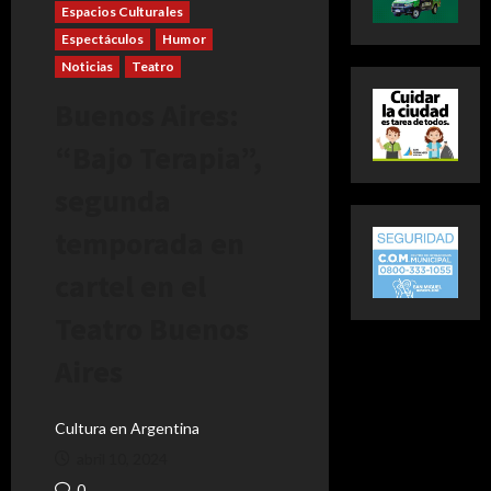
Espacios Culturales
Espectáculos
Humor
Noticias
Teatro
Buenos Aires:
“Bajo Terapia”,
segunda
temporada en
cartel en el
Teatro Buenos
Aires
Cultura en Argentina
abril 10, 2024
0