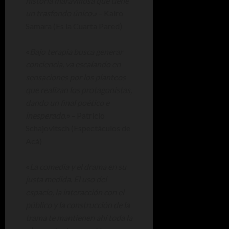
historia maravillosa que tiene
un trasfondo único.»
– Kairo
Samara (Es la Cuarta Pared)
«
Bajo terapia busca generar
conciencia, va escalando en
sensaciones por los planteos
que realizan los protagonistas,
dando un final poético e
inesperado.»
– Patricio
Schajovitsch (Espectáculos de
Acá)
«
La comedia y el drama en su
justa medida. El uso del
espacio, la interacción con el
público y la construcción de la
trama te mantienen ahí toda la