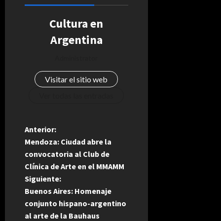
Cultura en
Argentina
Administrator
Visitar el sitio web
Ver todas las entradas
N
Anterior:
Mendoza: Ciudad abre la
a
convocatoria al Club de
Clínica de Arte en el MMAMM
v
Siguiente:
e
Buenos Aires: Homenaje
conjunto hispano-argentino
g
al arte de la Bauhaus