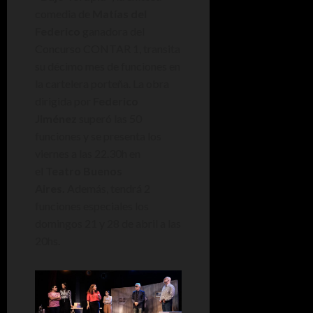
comedia de
Matías del
Federico
ganadora del
Concurso CONTAR 1, transita
su décimo mes de funciones en
la cartelera porteña. La obra
dirigida por
Federico
Jiménez
superó las 50
funciones y se presenta los
viernes a las 22.30h en
el
Teatro Buenos
Aires.
Además, tendrá 2
funciones especiales los
domingos 21 y 28 de abril a las
20hs.