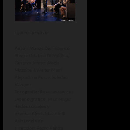
EQUIPO CREATIVO
Autor:
Matías Del Federico
Elenco:
Malena Di Módica,
Gustavo Juárez, Alexis
Mazzitelli, Walter Muni,
Alejandrina Posse, Soledad
Vázquez.
Fotografía:
Rosa Laszewicki
Diseño gráfico:
Miur Nagur
Redes sociales y
prensa:
Alexis Mazzitelli
Asistencia de
dirección:
Pedro Pelliza