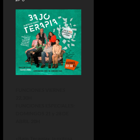
FUNCIONES VIERNES
22.30H
FUNCIONES ESPECIALES:
DOMINGOS 21 y 28 DE
ABRIL 20H
«Bajo Terapia»
, la exitosa