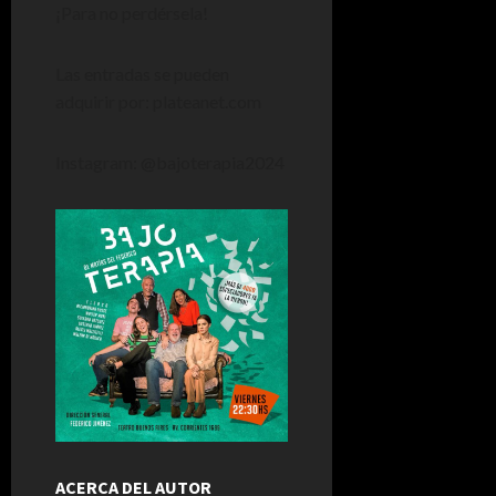
¡Para no perdérsela!
Las entradas se pueden
adquirir por: plateanet.com
Instagram: @bajoterapia2024
ACERCA DEL AUTOR