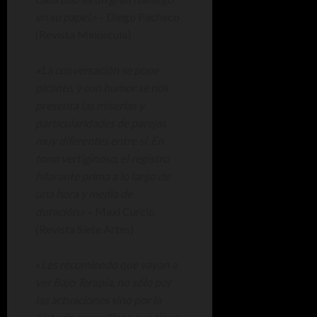
en su papel.»
– Diego Pacheco
(Revista Minúscula)
«
La conversación se pone
picante, y con humor se nos
presenta las miserias y
particularidades de parejas
muy diferentes entre sí. En
tono vertiginoso, el registro
hilarante prima a lo largo de
una hora y media de
duración.»
– Maxi Curcio
(Revista Siete Artes)
«
Les recomiendo que vayan a
ver Bajo Terapia, no sólo por
las actuaciones sino por la