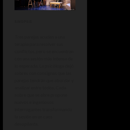
SINOPSIS
Tres parejas acuden a una
terapia para resolver sus
conflictos, pero se encuentran
con una sesión más intensa de
lo esperada. La psicóloga dejó
sobres con consignas que las
parejas tendrán que abordar y
analizar entre todos. Cada
sobre que se abre propone
nuevos e ingeniosos
interrogantes transformando
la sesión en un caos
desopilante.