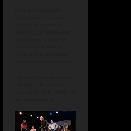
El mecanismo es simple y
complicado a la vez. Es una
olla a presión a punto de
explotar. Todo va bien hasta
que a este sexteto todo se
le va de las manos. Una
comedia para reír sin parar
pero también para reflexionar.
Representada en varios países
y llevada al cine con gran
repercusión, «Bajo Terapia» es
una obra necesaria.