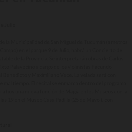
e Julio
a de la Municipalidad de San Miguel de Tucumán (a metros
 Campo) en el parque 9 de Julio, habrá un Concierto de
able de la Provincia. Se interpretarán obras de Carlos
to Palavecino a cargo de los violinistas Facundo
el Benedicto y Maximiliano Vece. La velada será con
de mal tiempo. El recital se enmarca dentro del programa
ara hoy una nueva función de Magia en los Museos con la
as 19 en el Museo Casa Padilla (25 de Mayo ), con
tural