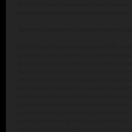
de Mario Flores y “Libre, sobre el viento de mi ce
narrativa y un fogón con relatos y música. Las acti
San Pedro: comienzan las celebraciones por la 
San Pedro de Colalao se prepara para recibir a mil
todo el país a celebrar junto a los padres lourdist
Señora de Lourdes. La celebración comenzará maña
Nuestra Señora de Lourdes, patrona de los enfermos
sábado 10, se repondrá El Mensaje de Lourdes, esc
participación de pobladores y veraneantes, además 
intención en particular. Mañana, la agenda se ina
Candelaria, bendición a las embarazadas y oración po
peregrinará por las calles y se oficiará la misa a las
escenificación sobre la “Presentación del Niño”. La
repetirá todas las noches) y una procesión de anto