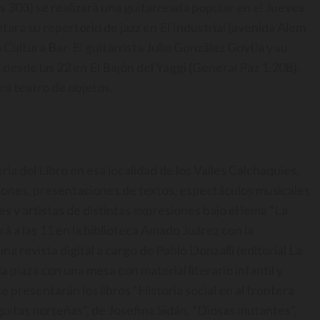
 303) se realizará una guitarreada popular en el Jueves
tará su repertorio de jazz en El Industrial (avenida Alem
o Cultura Bar. El guitarrista Julio González Goytía y su
desde las 22 en El Bajón del Yaggi (General Paz 1.208),
 teatro de objetos.
ria del Libro en esa localidad de los Valles Calchaquíes,
ciones, presentaciones de textos, espectáculos musicales
les y artistas de distintas expresiones bajo el lema “La
 a las 11 en la biblioteca Amado Juárez con la
na revista digital a cargo de Pablo Donzalli (editorial La
la plaza con una mesa con material literario infantil y
e presentarán los libros “Historia social en al frontera
uitas norteñas”, de Josefina Sidán, “Diosas mutantes”,