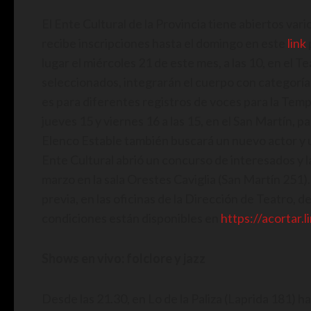
El Ente Cultural de la Provincia tiene abiertos v
recibe inscripciones hasta el domingo en este
link
lugar el miércoles 21 de este mes, a las 10, en el
seleccionados, integrarán el cuerpo con categoría 
es para diferentes registros de voces para la Temp
jueves 15 y viernes 16 a las 15, en el San Martín, 
Elenco Estable también buscará un nuevo actor y un
Ente Cultural abrió un concurso de interesados y la
marzo en la sala Orestes Caviglia (San Martín 251).
previa, en las oficinas de la Dirección de Teatro, d
condiciones están disponibles en
https://acortar.
Shows en vivo: folclore y jazz
Desde las 21.30, en Lo de la Paliza (Laprida 181) 