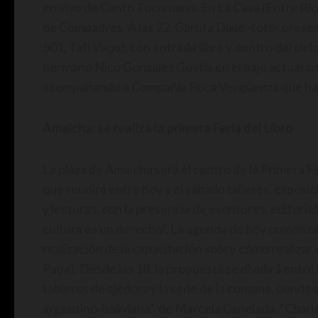
en vivo de Canto Tucumano. En La Casa (Entre Ríos
de Compadres. A las 22, Garufa Dixie -foto- presen
501, Tafí Viejo), con entrada libre y dentro del cicl
hermano Nico Gonzalez Goytía en el bajo actuarán 
acompañando a Compañía Poca Vergüenza que hará
Amaicha: se realiza la primera Feria del Libro
La plaza de Amaicha será el centro de la Primera Fe
que reunirá entre hoy y el sábado talleres, exposi
y lecturas, con la presencia de escritores, editoria
cultura es un derecho”. La agenda de hoy comenzará
realización de la capacitación sobre cómo realizar u
Papa). Desde las 18, la propuesta se dividirá entre 
tableros de ajedrez y la sede de la comuna, donde s
argentino-boliviana”, de Marcela Canelada, “Chang