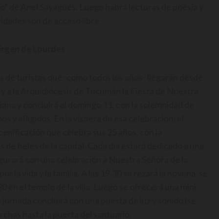
rro” de Anel Sayagués. Luego habrá lecturas de poesía y
vidades son de acceso libre.
Virgen de Lourdes
es de turistas que -como todos los años- llegarán desde
as y a la Arquidiócesis de Tucumán la Fiesta de Nuestra
na y concluirá el domingo 11, con la solemnidad de
 y afligidos. En la víspera de esa celebración, el
enificación que celebra sus 25 años, con la
de fieles de la capital. Cada día estará dedicado a una
ugurará con una celebración a Nuestra Señora de la
r la vida y la familia. A las 19.30 se rezará la novena, se
 20 en el templo de la villa. Luego se ofrecerá una mini
 jornada concluirá con una puesta de luz y sonido (se
rchas hasta la puerta del santuario.