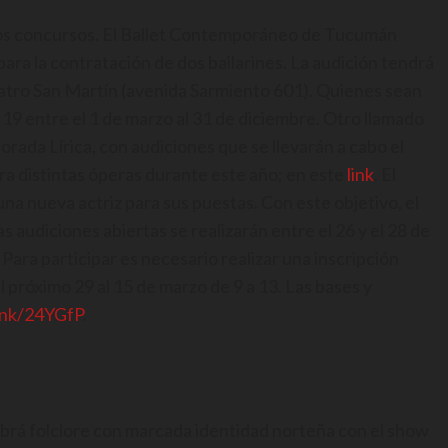
arios concursos. El Ballet Contemporáneo de Tucumán
para la contratación de dos bailarines. La audición tendrá
 Teatro San Martín (avenida Sarmiento 601). Quienes sean
19 entre el 1 de marzo al 31 de diciembre. Otro llamado
orada Lírica, con audiciones que se llevarán a cabo el
para distintas óperas durante este año; en este
link
. El
a nueva actriz para sus puestas. Con este objetivo, el
s audiciones abiertas se realizarán entre el 26 y el 28 de
 Para participar es necesario realizar una inscripción
el próximo 29 al 15 de marzo de 9 a 13. Las bases y
link/24YGfP
.
habrá folclore con marcada identidad norteña con el show