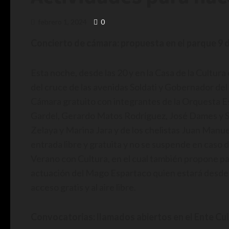
febrero 1, 2024
0
Concierto de cámara: propuesta en el parque 9 d
Esta noche, desde las 20 y en la Casa de la Cultur
del cruce de las avenidas Soldati y Gobernador del
Cámara gratuito con integrantes de la Orquesta Est
Gardel, Gerardo Matos Rodríguez, José Dames y Six
Zelaya y Marina Jara y de los chelistas Juan Manu
entrada libre y gratuita y no se suspende en caso 
Verano con Cultura, en el cual también propone p
actuación del Mago Espartaco quien estará desde l
acceso gratis y al aire libre.
Convocatorias: llamados abiertos en el Ente Cul