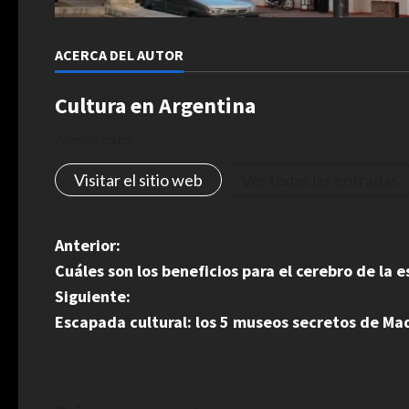
ACERCA DEL AUTOR
Cultura en Argentina
Administrator
Visitar el sitio web
Ver todas las entradas
N
Anterior:
Cuáles son los beneficios para el cerebro de la 
a
Siguiente:
v
Escapada cultural: los 5 museos secretos de Madr
e
g