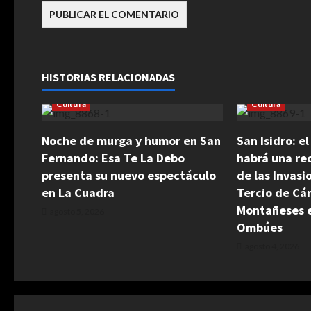
a
s
HISTORIAS RELACIONADAS
Cultura
Cultura
Noche de murga y humor en San
San Isidro: e
Fernando: Esa Te La Debo
habrá una rec
presenta su nuevo espectáculo
de las Invasi
en La Cuadra
Tercio de Cá
Montañeses e
agosto 5, 2026
Ombúes
agosto 4, 2026