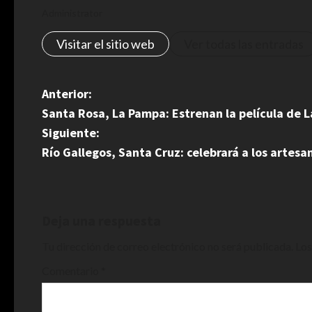
Administrator
Visitar el sitio web
Ver todas las entradas
N
Anterior:
Santa Rosa, La Pampa: Estrenan la película de 
a
Siguiente:
v
Río Gallegos, Santa Cruz: celebrará a los artesa
e
g
Deja una respuesta
a
Tu dirección de correo electrónico no será publicada.
Los
c
Comentario
*
i