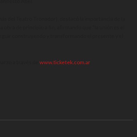
manifestó Abel.
s del Teatro Tronador), destacó la importancia de la
obra de principio a fin, afirmando que “la unión es el
eguir construyendo y transformando el presente y el
marzo a través de
www.ticketek.com.ar
.