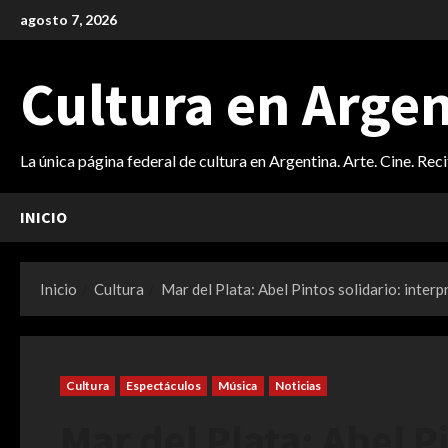
Saltar
agosto 7, 2026
al
contenido
Cultura en Arge
La única página federal de cultura en Argentina. Arte. Cine. Rec
INICIO
Inicio
Cultura
Mar del Plata: Abel Pintos solidario: interpr
Cultura
Espectáculos
Música
Noticias
Mar del Plata: Abel P