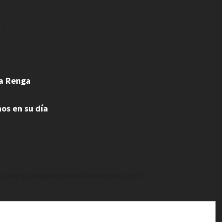
La Renga
nos en su día
 campos obligatorios están marcados con
*