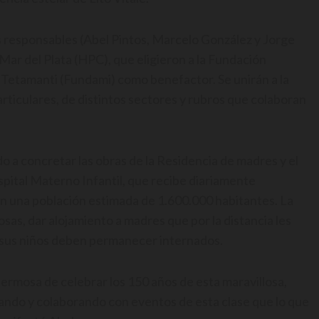
us responsables (Abel Pintos, Marcelo González y Jorge
Mar del Plata (HPC), que eligieron a la Fundación
 Tetamanti (Fundami) como benefactor. Se unirán a la
rticulares, de distintos sectores y rubros que colaboran
do a concretar las obras de la Residencia de madres y el
spital Materno Infantil, que recibe diariamente
con una población estimada de 1.600.000 habitantes. La
osas, dar alojamiento a madres que por la distancia les
s sus niños deben permanecer internados.
rmosa de celebrar los 150 años de esta maravillosa,
ndo y colaborando con eventos de esta clase que lo que