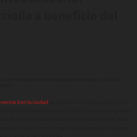
riolla a beneficio del
s a concretar las obras de Residencia de madres , el área de
fantil.
esentará en la ciudad
para brindar un show solidario. La
ubicado en Santiago del Estero 1746), donde interpretará
édica de Mar del Plata, Ensamble Vocal Anacrusa (bajo la
scuela de Canto Coral Mar del Plata (a cargo de Marcela
encia estelar de Lito Vitale.