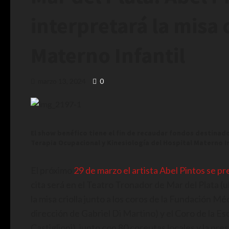
interpretará la misa c
Materno Infantil
marzo 13, 2024
0
El show benéfico tiene el fin de recaudar fondos destinado
Terapia Ocupacional y Kinesiología del Hospital Materno In
El próximo
29 de marzo el artista Abel Pintos se pr
cita será en el Teatro Tronador de Mar del Plata (
la misa criolla junto a los coros de la Fundación M
dirección de Gabriel Di Martino) y el Coro de la E
Castiglioni), junto con 80 coreutas locales y la pres