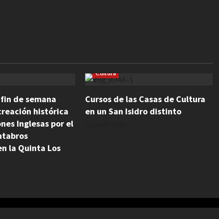
Cultura
l fin de semana
Cursos de las Casas de Cultura
reación histórica
en un San Isidro distinto
ones Inglesas por el
julio 30, 2026
ntabros
n la Quinta Los