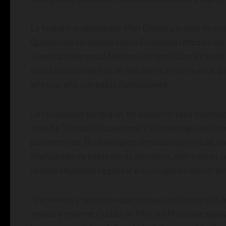
La fecha fue ideada por Plan Divino a través de s
Quinteros) en alianza con la Fundación Médica de 
Hospital Interzonal Materno Infantil Don Victorio
causa junto a cientos de donantes, empresarios, pa
año tras año con estas fundaciones.
Lo recaudado tendrá un fin solidario: será destina
área de Terapia Ocupacional y Kinesiología del Ho
pacientes de 16 municipios de roda la provincia, 
finalización de estas obras permitirá, entre otras c
resulta imposible regresar a sus hogares mientra
“Pensamos y sentimos que no hay una forma más he
amada y enorme ciudad de Mar del Plata que apoya