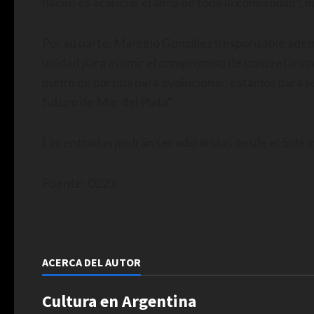
hacen es acariciar el alma de toda la comunidad”, 
Por su parte, Marcelo González (responsable ademá
unidad para asumir el compromiso de concretar una 
punto de partida para evolucionar, estamos para s
futuro de Mar del Plata”.
Las entradas podrán ser adquiridas desde el 5 de 
Fuente: 0223
ACERCA DEL AUTOR
Cultura en Argentina