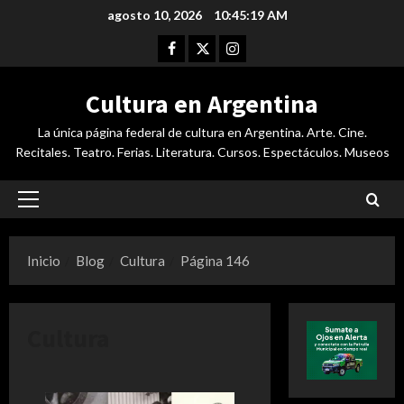
Saltar
agosto 10, 2026
10:45:19 AM
al
Facebook
Twitter
Instagram
contenido
Cultura en Argentina
La única página federal de cultura en Argentina. Arte. Cine.
Recitales. Teatro. Ferias. Literatura. Cursos. Espectáculos. Museos
Menú
principal
Inicio
Blog
Cultura
Página 146
Cultura