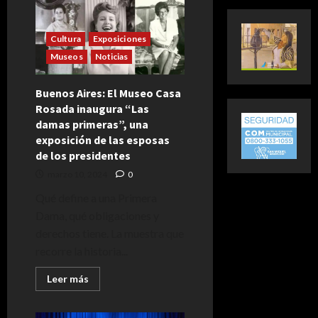
Cultura
Exposiciones
Museos
Noticias
Buenos Aires: El Museo Casa
Rosada inaugura “Las
damas primeras”, una
exposición de las esposas
de los presidentes
marzo 10, 2024
0
Qué define a una Primera
Dama, qué obligaciones y
derechos tiene. La muestra que
recorre la historia...
Leer
Leer más
más
acerca
de
Buenos