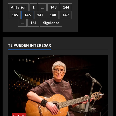
3°
Feria
Paginación
Anterior
1
…
143
144
del
Libro
de
145
146
147
148
149
de
Filosofía,
el
…
161
Siguiente
regreso
entradas
de
un
espacio
donde
la
TE PUEDEN INTERESAR
estrella
es
el
pensamiento
Cultura