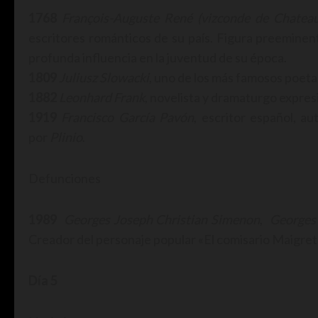
1768
François-Auguste René (vizconde de Chateau
escritores románticos de su país. Figura preeminente
profunda influencia en la juventud de su época.
1809
Juliusz Slowacki
, uno de los más famosos poeta
1882
Leonhard Frank
, novelista y dramaturgo expres
1919
Francisco García Pavón
, escritor español, a
por
Plinio
.
Defunciones
1989
Georges Joseph Christian Simenon
,
Georges
Creador del personaje popular «El comisario Maigret«
Día 5