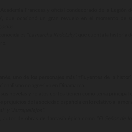
 Academia Francesa y oficial condecorado de la Legión d
o
”, que ocasionó un gran revuelo en el momento de s
gocios
.
 conocida es
“La marcha Radetzky”,
que cuenta la historia d
ro.
anés, uno de los personajes más influyentes de la histori
nacionalismo no agresivo en Dinamarca.
 sus novelas y relatos cortos tienen como tema principal e
s prejuicios de la sociedad española en lo relativo a la mora
l” y “Jarrapellejos”.
co, autor de obras de fantasía épica como
“El Señor de lo