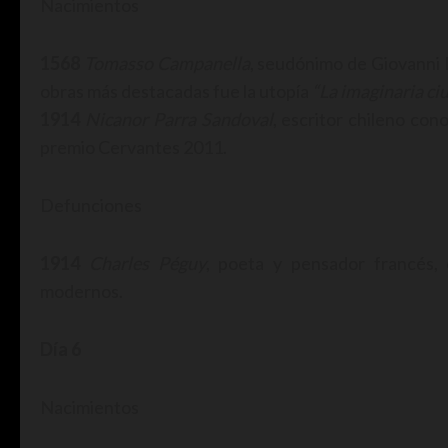
Nacimientos
1568
Tomasso Campanella
, seudónimo de Giovanni 
obras más destacadas fue la utopía
“La imaginaria ciu
1914
Nicanor Parra Sandoval
, escritor chileno cono
premio Cervantes 2011.
Defunciones
1914
Charles Péguy
, poeta y pensador francés, 
modernos.
Día 6
Nacimientos