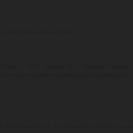
 creador del personaje «
Tarzán
«.
io Nobel en 1952, miembro de la Academia Francesa 
Uno de los más grandes escritores católicos del siglo XX.
no. Su obra maestra es
“Los Malasangre”.
También es auto