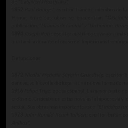
de
“Caballería Rusticana”.
1852
Paul Bourget,
escritor francés, miembro de la
Honor. Entre sus obras se encuentran “
Discípul
publicación,
“Dramas de familia” y “Un hombre de ne
1894
Joseph Roth
, escritor austríaco cuya obra más
una familia durante el ocaso del Imperio austrohúnga
Defunciones
1872
Nicolai Frederik Severin Grundtvig,
escritor d
danesa, su filosofía dio lugar a una nueva forma de 
1916
Felipe Trigo
, poeta español. La mayor parte de
erotismo. Criticaba en estas novelas la hipocresía y lo
sexual. Sus obras más importantes son
“El médico rura
1973
John Ronald Reuel Tolkien
, escritor británi
Anillos”.