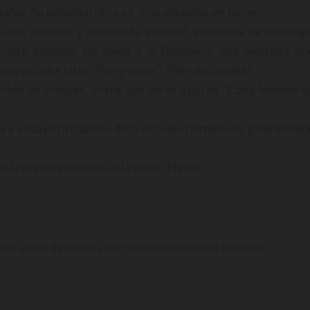
añol. Su principal obra es
“Los amantes de Teruel”.
Díaz,
escritor y periodista español, ensayista de ideologí
olclore español, los toros y el flamenco, que pensaba qu
nsayos cabe citar
“Pan y toros”, “Piel de España”.
ribió en francés. Entre sus obras figuran
“Cada hombre e
ta y ensayista francés de la escuela parnasiana galardonad
e la primera edición del Premio Nadal.
o, autor de la letra del himno nacional de Panamá.