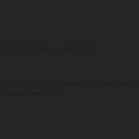
eno. Su principal obra es
«La pieza oscura
«.
idense conocido por sus poemas que rompen con tod
yúsculas y la puntuación.