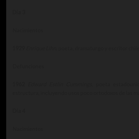
Día 3
Nacimientos
1929
Enrique Lihn
, poeta, dramaturgo y escritor chil
Defunciones
1962
Edward Estlin Cummings
, poeta estadoun
estructura, incluyendo usos poco ortodoxos de las ma
Día 4
Nacimientos