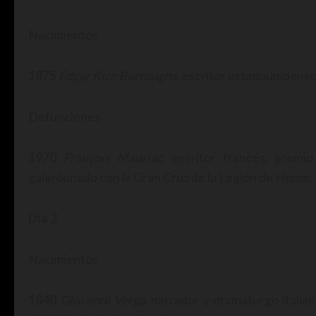
Nacimientos
1875
Edgar Rice Burroughs,
escritor estadounidense,
Defunciones
1970
François Mauriac
, escritor francés, prem
galardonado con la Gran Cruz de la Legión de Honor. 
Día 2
Nacimientos
1840
Giovanni Verga
, narrador y dramaturgo italia