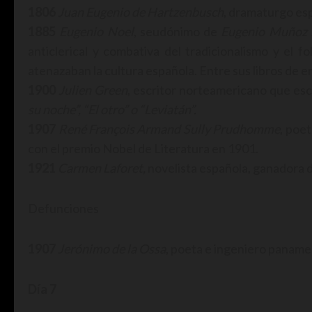
1806
Juan Eugenio de Hartzenbusch
, dramaturgo esp
1885
Eugenio Noel
, seudónimo de
Eugenio Muñoz 
anticlerical y combativa del tradicionalismo y el f
atenazaban la cultura española. Entre sus libros de e
1900
Julien Green
, escritor norteamericano que esc
su noche”, “El otro” o “Leviatán”.
1907
René François Armand Sully Prudhomme
, poe
con el premio Nobel de Literatura en 1901.
1921
Carmen Laforet,
novelista española, ganadora d
Defunciones
1907
Jerónimo de la Ossa
, poeta e ingeniero panameñ
Día 7