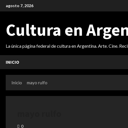
Saltar
agosto 7, 2026
al
contenido
Cultura en Arge
La única página federal de cultura en Argentina. Arte. Cine. Rec
INICIO
Inicio
mayo rulfo
mayo rulfo
0