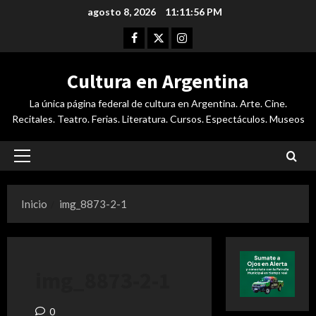
Saltar
agosto 8, 2026
11:11:56 PM
al
Facebook
Twitter
Instagram
contenido
Cultura en Argentina
La única página federal de cultura en Argentina. Arte. Cine.
Recitales. Teatro. Ferias. Literatura. Cursos. Espectáculos. Museos
Menú
principal
Inicio
img_8873-2-1
img_8873-2-1
0