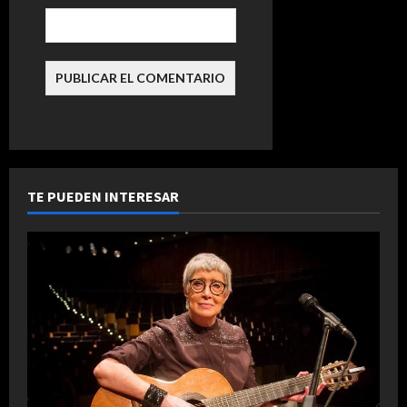
d
a
s
TE PUEDEN INTERESAR