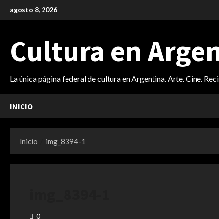
Saltar
agosto 8, 2026
al
contenido
Cultura en Arge
La única página federal de cultura en Argentina. Arte. Cine. Rec
INICIO
Inicio
img_8394-1
img_8394-1
0