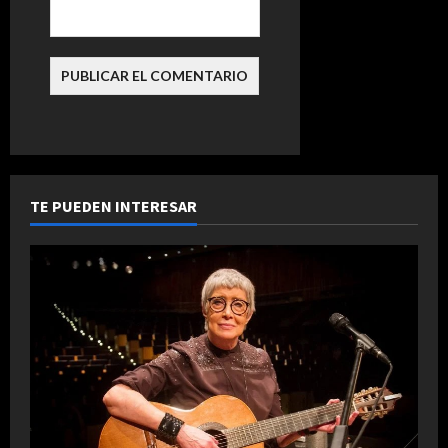
d
a
s
TE PUEDEN INTERESAR