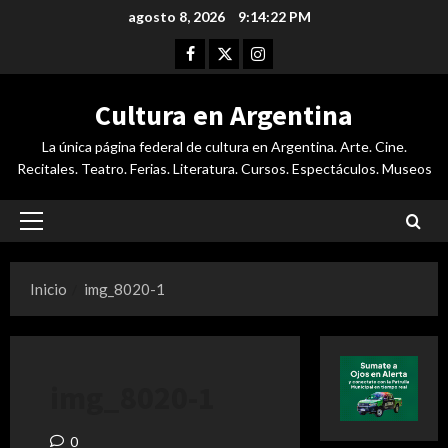
Saltar
agosto 8, 2026
9:14:22 PM
al
Facebook
Twitter
Instagram
contenido
Cultura en Argentina
La única página federal de cultura en Argentina. Arte. Cine.
Recitales. Teatro. Ferias. Literatura. Cursos. Espectáculos. Museos
Menú
principal
Inicio
img_8020-1
img_8020-1
0