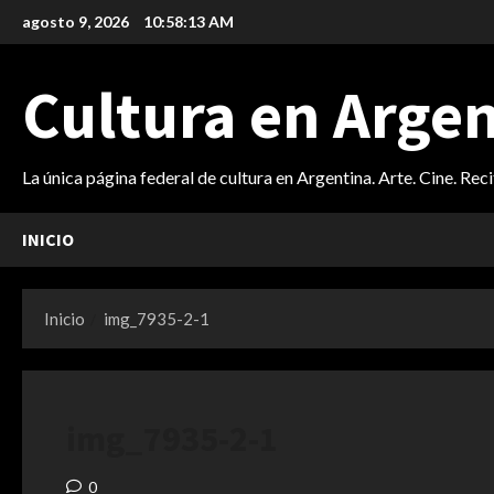
Saltar
agosto 9, 2026
10:58:14 AM
al
contenido
Cultura en Arge
La única página federal de cultura en Argentina. Arte. Cine. Rec
INICIO
Inicio
img_7935-2-1
img_7935-2-1
0