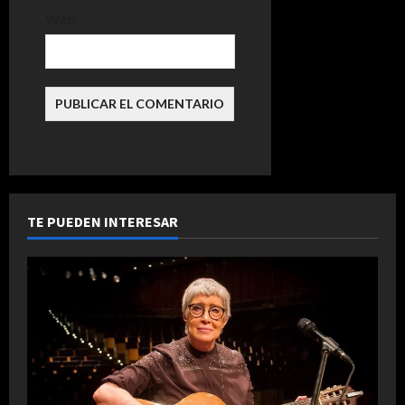
Web
d
a
s
TE PUEDEN INTERESAR