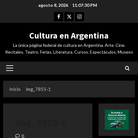
Saltar
agosto 8, 2026
11:07:30 PM
al
Facebook
Twitter
Instagram
contenido
Cultura en Argentina
La única página federal de cultura en Argentina. Arte. Cine.
Recitales. Teatro. Ferias. Literatura. Cursos. Espectáculos. Museos
Menú
principal
Inicio
img_7855-1
img_7855-1
0