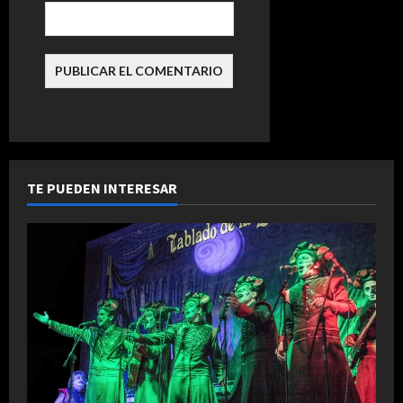
d
a
s
TE PUEDEN INTERESAR