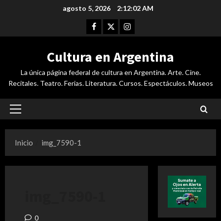
Saltar
agosto 5, 2026
2:12:03 AM
al
Facebook
Twitter
Instagram
contenido
Cultura en Argentina
La única página federal de cultura en Argentina. Arte. Cine.
Recitales. Teatro. Ferias. Literatura. Cursos. Espectáculos. Museos
Menú
principal
Inicio
img_7590-1
img_7590-1
0