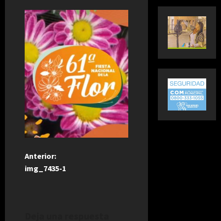
N
Anterior:
img_7435-1
a
v
Deja una respuesta