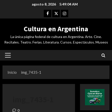
Saltar
agosto 8, 2026
5:49:04 AM
al
Facebook
Twitter
Instagram
contenido
Cultura en Argentina
La única página federal de cultura en Argentina. Arte. Cine.
Recitales. Teatro. Ferias. Literatura. Cursos. Espectáculos. Museos
Menú
principal
Inicio
img_7435-1
img_7435-1
0