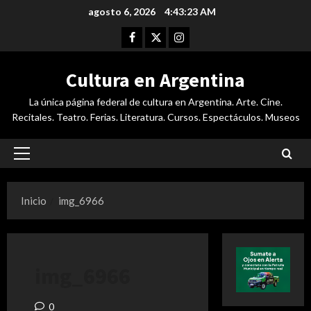
Saltar
agosto 6, 2026
4:43:24 AM
al
Facebook
Twitter
Instagram
contenido
Cultura en Argentina
La única página federal de cultura en Argentina. Arte. Cine.
Recitales. Teatro. Ferias. Literatura. Cursos. Espectáculos. Museos
Menú
principal
Inicio
img_6966
img_6966
0