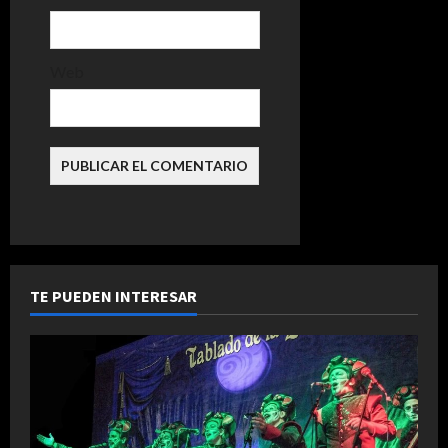
r
a
Web
d
a
s
TE PUEDEN INTERESAR